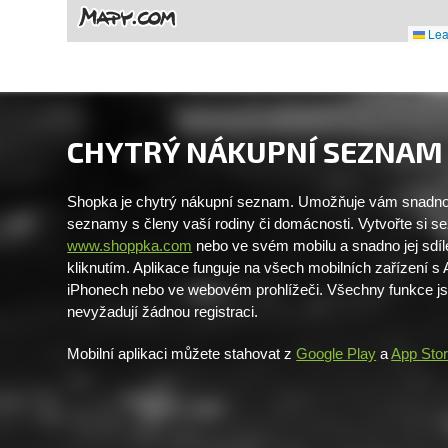
Leaf
CHYTRÝ NÁKUPNÍ SEZNAM
Shopka je chytrý nákupní seznam. Umožňuje vám snadno 
seznamy s členy vaší rodiny či domácnosti. Vytvořte si 
www.shoppka.com
nebo ve svém mobilu a snadno jej sdíl
kliknutím. Aplikace funguje na všech mobilních zařízení s
iPhonech nebo ve webovém prohlížeči. Všechny funkce j
nevyžadují žádnou registraci.
Mobilní aplikaci můžete stahovat z
Google Play
a
App Sto