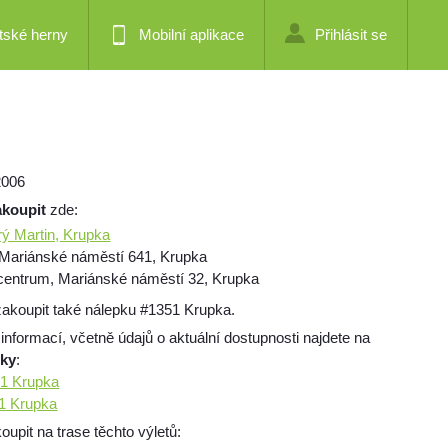
tské herny
Mobilní aplikace
Přihlásit se
2006
akoupit
zde:
rý Martin, Krupka
, Mariánské náměstí 641, Krupka
 centrum, Mariánské náměstí 32, Krupka
akoupit také nálepku #1351 Krupka.
 informací, včetně údajů o aktuální dostupnosti najdete na
mky
:
51 Krupka
51 Krupka
pit na trase těchto výletů: