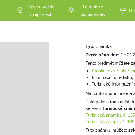
Tipy na výlety
Tématické
Dě
v regionech
tipy na výlety
Typ:
známka
Zveřejněno dne:
19.04.
Tento předmět můžete
z
Prohlídková Štola Sta
Informační středisko
Turistické informační
Na tomto místě můžete z
Fotografie a řadu dalších
serveru
Turistické zná
Turistická známka č. 13
Turistická nálepka č. 13
Tuto známku můžete zakou