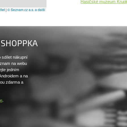
Hasičské muzeum Krup
let
|
© Seznam.cz a.s. a další
SHOPPKA
sdílet nákupní
seznam na webu
ejte jedním
 Androidem a na
sou zdarma a
re
.