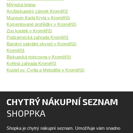
Mlýnská brána
Arcibiskupský zámek Kroměříž
Muzeum Karla Kryla v Kroměříži
Komentované prohlídky v Kroměříži
Zoo koutek v Kroměříži
Podzámecká zahrada Kroměříž
Barokní sakrální skvost v Kroměříži
Kroměříž
Biskupská mincovna v Kroměříži
Květná zahrada Kroměříž
Kostel sv. Cyrila a Metoděje v Kroměříži
CHYTRÝ NÁKUPNÍ SEZNAM
SHOPPKA
Shopka je chytrý nákupní seznam. Umožňuje vám snadno