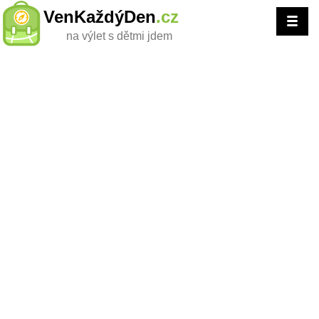
VenKaždýDen
.cz
na výlet s dětmi jdem