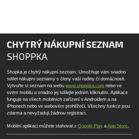
CHYTRÝ NÁKUPNÍ SEZNAM
SHOPPKA
Shopka je chytrý nákupní seznam. Umožňuje vám snadno
sdílet nákupní seznamy s členy vaší rodiny či domácnosti.
Vytvořte si seznam na webu
www.shoppka.com
nebo ve
svém mobilu a snadno jej sdílejte jedním kliknutím. Aplikace
funguje na všech mobilních zařízení s Androidem a na
iPhonech nebo ve webovém prohlížeči. Všechny funkce jsou
zdarma a nevyžadují žádnou registraci.
Mobilní aplikaci můžete stahovat z
Google Play
a
App Store
.