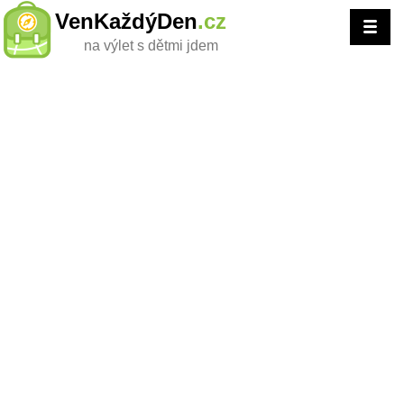
VenKaždýDen
.cz
na výlet s dětmi jdem