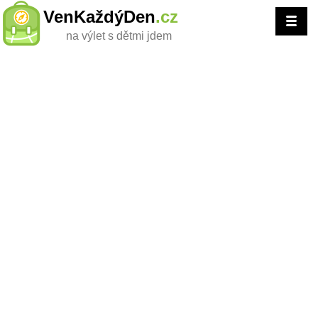
VenKaždýDen
.cz
na výlet s dětmi jdem