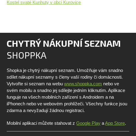
Kostel svaté Kunhuty v obci Kurovice
CHYTRÝ NÁKUPNÍ SEZNAM
SHOPPKA
Shopka je chytrý nákupní seznam. Umožňuje vám snadno
sdílet nákupní seznamy s členy vaší rodiny či domácnosti.
Vytvořte si seznam na webu
www.shoppka.com
nebo ve
svém mobilu a snadno jej sdílejte jedním kliknutím. Aplikace
funguje na všech mobilních zařízení s Androidem a na
iPhonech nebo ve webovém prohlížeči. Všechny funkce jsou
zdarma a nevyžadují žádnou registraci.
Mobilní aplikaci můžete stahovat z
Google Play
a
App Store
.