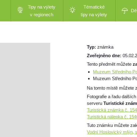
Tipy na výlety
Tématické
Dě
v regionech
tipy na výlety
Typ:
známka
Zveřejněno dne:
05.02.
Tento předmět můžete
z
Muzeum Středního Poo
Muzeum Středního Poo
Na tomto místě můžete z
Fotografie a řadu dalších
serveru
Turistické zná
Turistická známka č. 15
Turistická nálepka č. 15
Tuto známku můžete zakou
Vodní Hoslovický mlýn,