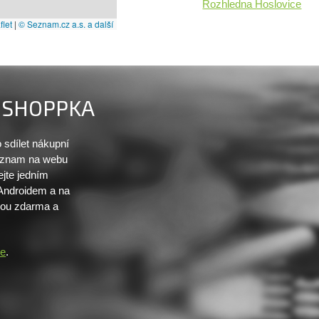
Rozhledna Hoslovice
let
|
© Seznam.cz a.s. a další
SHOPPKA
sdílet nákupní
seznam na webu
ejte jedním
 Androidem a na
sou zdarma a
re
.