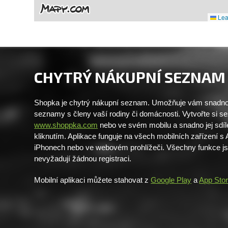
Leaf
CHYTRÝ NÁKUPNÍ SEZNAM
Shopka je chytrý nákupní seznam. Umožňuje vám snadno 
seznamy s členy vaší rodiny či domácnosti. Vytvořte si 
www.shoppka.com
nebo ve svém mobilu a snadno jej sdíl
kliknutím. Aplikace funguje na všech mobilních zařízení s
iPhonech nebo ve webovém prohlížeči. Všechny funkce j
nevyžadují žádnou registraci.
Mobilní aplikaci můžete stahovat z
Google Play
a
App Sto