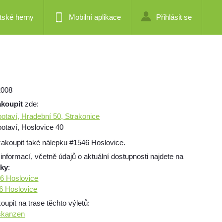
tské herny
Mobilní aplikace
Přihlásit se
2008
akoupit
zde:
taví, Hradební 50, Strakonice
taví, Hoslovice 40
akoupit také nálepku #1546 Hoslovice.
 informací, včetně údajů o aktuální dostupnosti najdete na
mky
:
46 Hoslovice
46 Hoslovice
pit na trase těchto výletů:
 skanzen