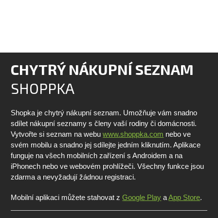
CHYTRÝ NÁKUPNÍ SEZNAM
SHOPPKA
Shopka je chytrý nákupní seznam. Umožňuje vám snadno
sdílet nákupní seznamy s členy vaší rodiny či domácnosti.
Vytvořte si seznam na webu
www.shoppka.com
nebo ve
svém mobilu a snadno jej sdílejte jedním kliknutím. Aplikace
funguje na všech mobilních zařízení s Androidem a na
iPhonech nebo ve webovém prohlížeči. Všechny funkce jsou
zdarma a nevyžadují žádnou registraci.
Mobilní aplikaci můžete stahovat z
Google Play
a
App Store
.