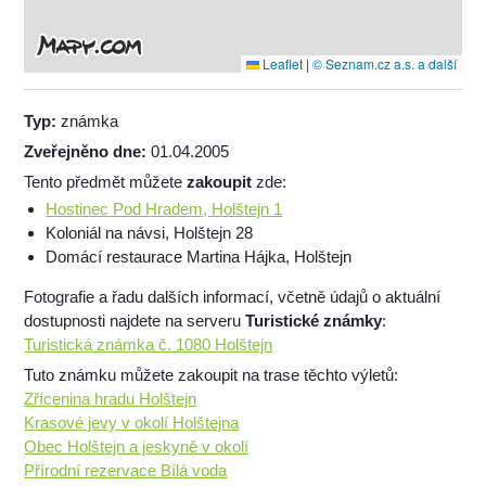
Leaflet
|
© Seznam.cz a.s. a další
Typ:
známka
Zveřejněno dne:
01.04.2005
Tento předmět můžete
zakoupit
zde:
Hostinec Pod Hradem, Holštejn 1
Koloniál na návsi, Holštejn 28
Domácí restaurace Martina Hájka, Holštejn
Fotografie a řadu dalších informací, včetně údajů o aktuální
dostupnosti najdete na serveru
Turistické známky
:
Turistická známka č. 1080 Holštejn
Tuto známku můžete zakoupit na trase těchto výletů:
Zřícenina hradu Holštejn
Krasové jevy v okolí Holštejna
Obec Holštejn a jeskyně v okolí
Přírodní rezervace Bílá voda