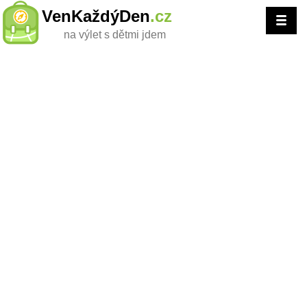
VenKaždýDen
.cz
na výlet s dětmi jdem