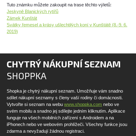
Tuto známku můžete zakoupit na trase těchto výletů:
Jeskyně Blanických rytířů
Zámek Kunštát
Svátky řemesel a krásy ušlechtilých koní v Kunštátě (8.-9. 6.
2019)
CHYTRÝ NÁKUPNÍ SEZNAM
SHOPPKA
Shopka je chytrý nákupní seznam. Umožňuje vám snadno
sdílet nákupní seznamy s členy vaší rodiny či domácnosti.
Vytvořte si seznam na webu
www.shoppka.com
nebo ve
svém mobilu a snadno jej sdílejte jedním kliknutím. Aplikace
funguje na všech mobilních zařízení s Androidem a na
iPhonech nebo ve webovém prohlížeči. Všechny funkce jsou
zdarma a nevyžadují žádnou registraci.