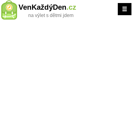
VenKaždýDen
.cz
na výlet s dětmi jdem