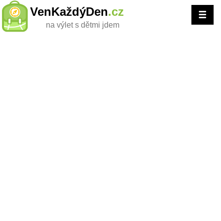
VenKaždýDen
.cz
na výlet s dětmi jdem