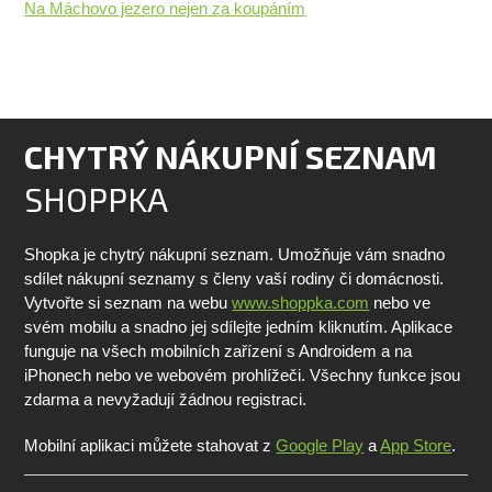
Na Máchovo jezero nejen za koupáním
CHYTRÝ NÁKUPNÍ SEZNAM
SHOPPKA
Shopka je chytrý nákupní seznam. Umožňuje vám snadno
sdílet nákupní seznamy s členy vaší rodiny či domácnosti.
Vytvořte si seznam na webu
www.shoppka.com
nebo ve
svém mobilu a snadno jej sdílejte jedním kliknutím. Aplikace
funguje na všech mobilních zařízení s Androidem a na
iPhonech nebo ve webovém prohlížeči. Všechny funkce jsou
zdarma a nevyžadují žádnou registraci.
Mobilní aplikaci můžete stahovat z
Google Play
a
App Store
.