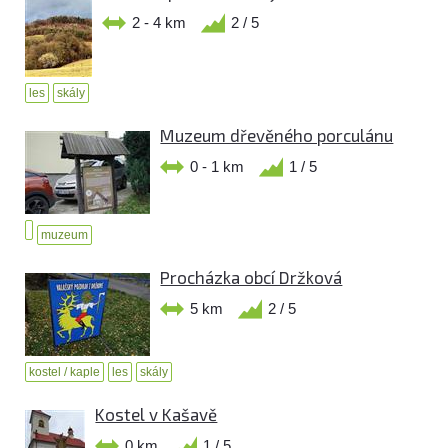
2 - 4 km
2 / 5
les
skály
Muzeum dřevěného porculánu
0 - 1 km
1 / 5
muzeum
Procházka obcí Držková
5 km
2 / 5
kostel / kaple
les
skály
Kostel v Kašavě
0 km
1 / 5