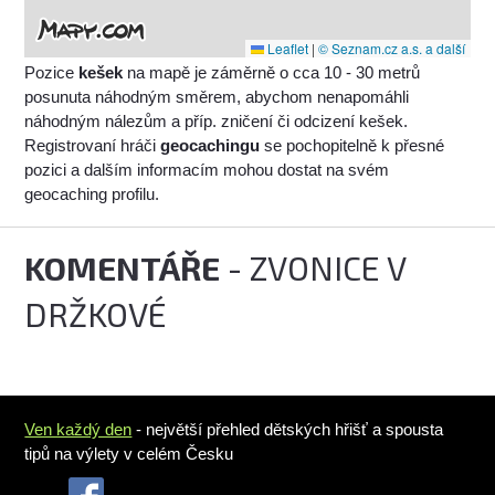
Leaflet
|
© Seznam.cz a.s. a další
Pozice
kešek
na mapě je záměrně o cca 10 - 30 metrů
posunuta náhodným směrem, abychom nenapomáhli
náhodným nálezům a příp. zničení či odcizení kešek.
Registrovaní hráči
geocachingu
se pochopitelně k přesné
pozici a dalším informacím mohou dostat na svém
geocaching profilu.
KOMENTÁŘE
- ZVONICE V
DRŽKOVÉ
Ven každý den
- největší přehled dětských hřišť a spousta
tipů na výlety v celém Česku