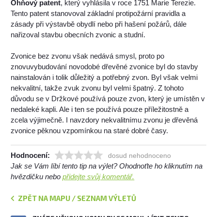
Ohňový patent
, který vyhlásila v roce 1751 Marie Terezie.
Tento patent stanovoval základní protipožární pravidla a
zásady při výstavbě obydlí nebo při hašení požárů, dále
nařizoval stavbu obecních zvonic a studní.
Zvonice bez zvonu však nedává smysl, proto po
znovuvybudování novodobé dřevěné zvonice byl do stavby
nainstalován i tolik důležitý a potřebný zvon. Byl však velmi
nekvalitní, takže zvuk zvonu byl velmi špatný. Z tohoto
důvodu se v Držkové používá pouze zvon, který je umístěn v
nedaleké kapli. Ale i ten se používá pouze příležitostně a
zcela výjimečně. I navzdory nekvalitnímu zvonu je dřevěná
zvonice pěknou vzpomínkou na staré dobré časy.
Hodnocení:
dosud nehodnoceno
Jak se Vám líbí tento tip na výlet? Ohodnoťte ho kliknutím na
hvězdičku nebo
přidejte svůj komentář.
ZPĚT NA MAPU / SEZNAM VÝLETŮ