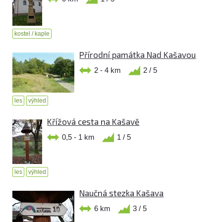
kostel / kaple
Přírodní památka Nad Kašavou
2 - 4 km
2 / 5
les
výhled
Křížová cesta na Kašavě
0,5 - 1 km
1 / 5
les
výhled
Naučná stezka Kašava
6 km
3 / 5