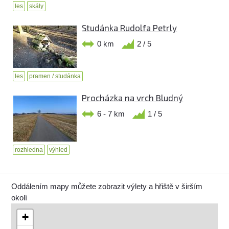
les
skály
Studánka Rudolfa Petrly
0 km
2 / 5
les
pramen / studánka
Procházka na vrch Bludný
6 - 7 km
1 / 5
rozhledna
výhled
Oddálením mapy můžete zobrazit výlety a hřiště v širším
okolí
+