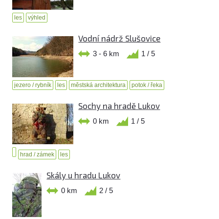
les
výhled
Vodní nádrž Slušovice
3 - 6 km
1 / 5
jezero / rybník
les
městská architektura
potok / řeka
Sochy na hradě Lukov
0 km
1 / 5
hrad / zámek
les
Skály u hradu Lukov
0 km
2 / 5