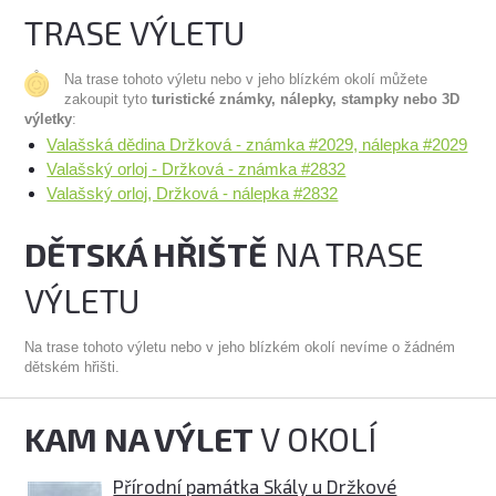
TRASE VÝLETU
Na trase tohoto výletu nebo v jeho blízkém okolí můžete
zakoupit tyto
turistické známky, nálepky, stampky nebo 3D
výletky
:
Valašská dědina Držková - známka #2029, nálepka #2029
Valašský orloj - Držková - známka #2832
Valašský orloj, Držková - nálepka #2832
DĚTSKÁ HŘIŠTĚ
NA TRASE
VÝLETU
Na trase tohoto výletu nebo v jeho blízkém okolí nevíme o žádném
dětském hřišti.
KAM NA VÝLET
V OKOLÍ
Přírodní památka Skály u Držkové