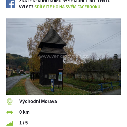
ZNÁTE NĚKOHO KOMU BY SE MOHL LÍBIT TENTO
VÝLET?
SDÍLEJTE HO NA SVÉM FACEBOOKU!
Východní Morava
0 km
1 / 5