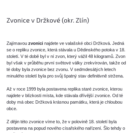
Zvonice v Držkové (okr. Zlín)
Zajímavou
zvonici
najdete ve valašské obci Držková. Jedná
se o repliku zvonice, která stávala u Dědinského potoka v 18.
století. V té době byl v ní zvon, který vážil 48 kilogramů. Zvon
byl však v průběhu první světové války zrekvírován, takže od
té doby byla zvonice bez zvonu. V sedmdesátých letech
minulého století byla pro svůj špatný stav definitivně stržena.
Až v roce 1999 byla postavena replika staré zvonice, kterou
najdete v blízkosti místa, kde stávala dřívější zvonice. Od té
doby má obec Držková krásnou památku, která je chloubou
obce.
Z dějin této zvonice víme to, že v polovině 18. století byla
postavena na popud nového císařského nařízení. Šlo tehdy o