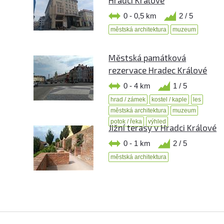
Hradci Králové
0 - 0,5 km
2 / 5
městská architektura
muzeum
Městská památková
rezervace Hradec Králové
0 - 4 km
1 / 5
hrad / zámek
kostel / kaple
les
městská architektura
muzeum
potok / řeka
výhled
Jižní terasy v Hradci Králové
0 - 1 km
2 / 5
městská architektura