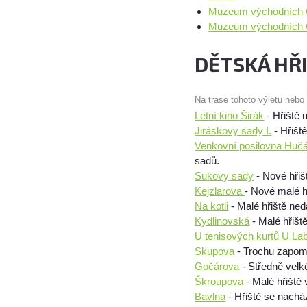
Muzeum východních Č
Muzeum východních Č
DĚTSKÁ HŘ
Na trase tohoto výletu nebo
Letní kino Širák
- Hřiště 
Jiráskovy sady I.
- Hřišt
Venkovní posilovna Huč
sadů.
Sukovy sady
- Nové hřiš
Kejzlarova
- Nové malé h
Na kotli
- Malé hřiště ned
Kydlinovská
- Malé hřišt
U tenisových kurtů U La
Skupova
- Trochu zapome
Gočárova
- Středně velké
Škroupova
- Malé hřiště 
Bavlna
- Hřiště se nacház