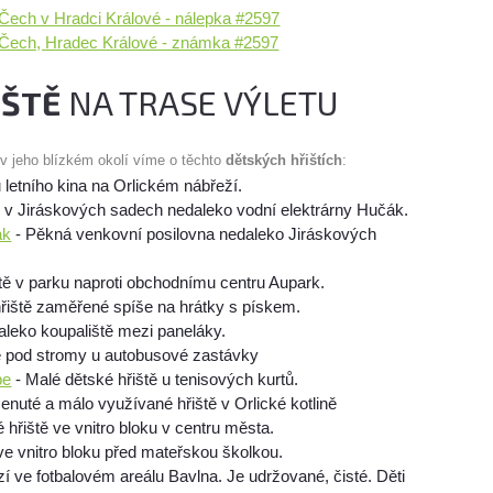
ech v Hradci Králové - nálepka #2597
ech, Hradec Králové - známka #2597
IŠTĚ
NA TRASE VÝLETU
 v jeho blízkém okolí víme o těchto
dětských hřištích
:
u letního kina na Orlickém nábřeží.
ě v Jiráskových sadech nedaleko vodní elektrárny Hučák.
ák
- Pěkná venkovní posilovna nedaleko Jiráskových
tě v parku naproti obchodnímu centru Aupark.
řiště zaměřené spíše na hrátky s pískem.
aleko koupaliště mezi paneláky.
ě pod stromy u autobusové zastávky
be
- Malé dětské hřiště u tenisových kurtů.
nuté a málo využívané hřiště v Orlické kotlině
 hřiště ve vnitro bloku v centru města.
ve vnitro bloku před mateřskou školkou.
í ve fotbalovém areálu Bavlna. Je udržované, čisté. Děti