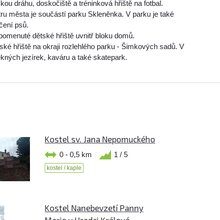
ou dráhu, doskočiště a tréninková hřiště na fotbal.
tru města je součástí parku Skleněnka. V parku je také
čení psů.
pomenuté dětské hřiště uvnitř bloku domů.
ské hřiště na okraji rozlehlého parku - Šimkových sadů. V
ěkných jezírek, kaváru a také skatepark.
Kostel sv. Jana Nepomuckého
0 - 0,5 km
1 / 5
kostel / kaple
Kostel Nanebevzetí Panny