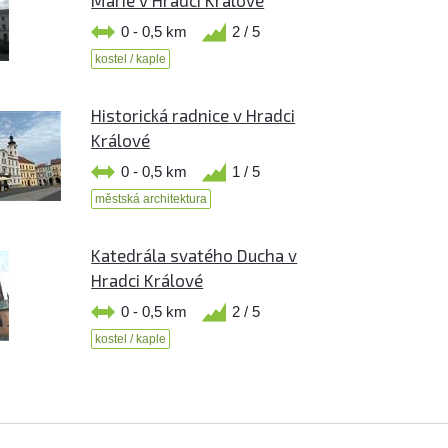
Marie v Hradci Králové
0 - 0,5 km
2 / 5
kostel / kaple
Historická radnice v Hradci
Králové
0 - 0,5 km
1 / 5
městská architektura
Katedrála svatého Ducha v
Hradci Králové
0 - 0,5 km
2 / 5
kostel / kaple