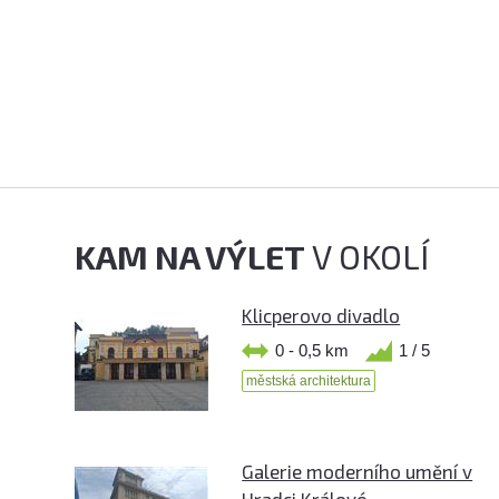
KAM NA VÝLET
V OKOLÍ
Klicperovo divadlo
0 - 0,5 km
1 / 5
městská architektura
Galerie moderního umění v