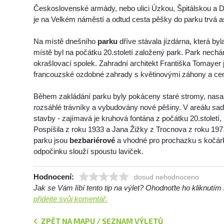
Československé armády, nebo ulici Úzkou, Špitálskou a D
je na Velkém náměstí a odtud cesta pěšky do parku trvá as
Na místě dnešního
parku
dříve stávala jízdárna, která byl
místě byl na počátku 20.století založený park. Park nechá
okrašlovací spolek. Zahradní architekt Františka Tomayer j
francouzské ozdobné zahrady s květinovými záhony a cen
Během zakládání parku byly pokáceny staré stromy, nas
rozsáhlé trávníky a vybudovány nové pěšiny. V areálu sa
stavby - zajímavá je kruhová fontána z počátku 20.století
Pospíšila z roku 1933 a Jana Žižky z Trocnova z roku 19
parku jsou
bezbariérové
a vhodné pro prochazku s kočár
odpočinku slouží spoustu laviček.
Hodnocení:
dosud nehodnoceno
Jak se Vám líbí tento tip na výlet? Ohodnoťte ho kliknutí
přidejte svůj komentář.
ZPĚT NA MAPU / SEZNAM VÝLETŮ