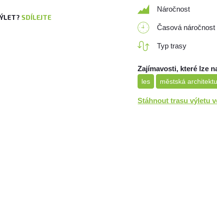
Náročnost
VÝLET?
SDÍLEJTE
Časová náročnost
Typ trasy
Zajímavosti, které lze n
les
městská architekt
Stáhnout trasu výletu 