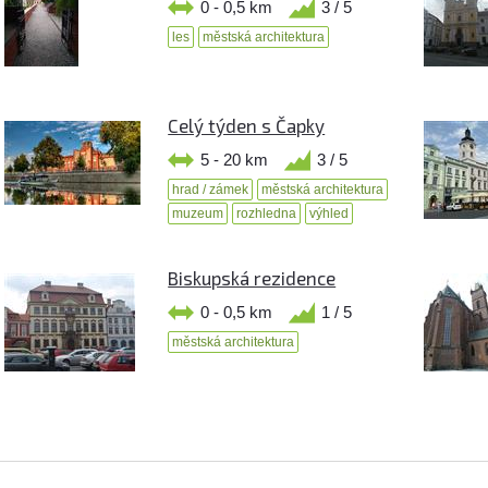
0 - 0,5 km
3 / 5
les
městská architektura
Celý týden s Čapky
5 - 20 km
3 / 5
hrad / zámek
městská architektura
muzeum
rozhledna
výhled
Biskupská rezidence
0 - 0,5 km
1 / 5
městská architektura