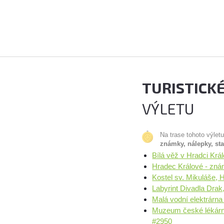
TURISTICK
VÝLETU
Na trase tohoto výlet
známky, nálepky, st
Bílá věž v Hradci Kr
Hradec Králové - zná
Kostel sv. Mikuláše,
Labyrint Divadla Dra
Malá vodní elektrárn
Muzeum české lékárny
#2950