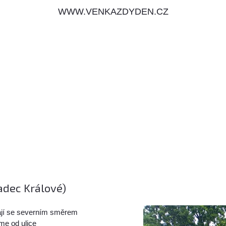
WWW.VENKAZDYDEN.CZ
radec Králové)
ají se severním směrem
me od ulice