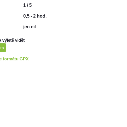
1 / 5
0,5 - 2 hod.
jen cíl
a výletě vidět
ura
ve formátu GPX