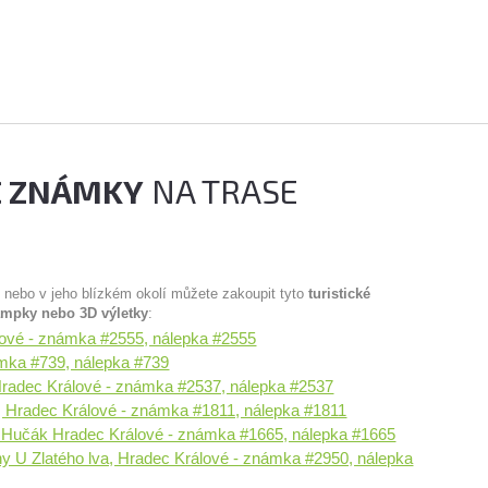
É ZNÁMKY
NA TRASE
u nebo v jeho blízkém okolí můžete zakoupit tyto
turistické
ampky nebo 3D výletky
:
álové - známka #2555, nálepka #2555
mka #739, nálepka #739
 Hradec Králové - známka #2537, nálepka #2537
k, Hradec Králové - známka #1811, nálepka #1811
a Hučák Hradec Králové - známka #1665, nálepka #1665
 U Zlatého lva, Hradec Králové - známka #2950, nálepka