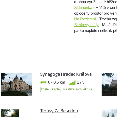
mohou využít také běžeck
Skleněnka
- Hřiště v cen
oplocený prostor pro ven
Na Rozhraní
- Trochu za
Šimkovy sady
- Malé dět
parku najdete i několik p
Synagoga Hradec Králové
0 - 0,5 km
1 / 5
kostel / kaple
městská architektura
Terasy Za Besedou