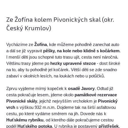
Ze Žofína kolem Pivonických skal (okr.
Český Krumlov)
Vycházíme ze
Žofína
, kde můžeme pohodlně zanechat auto
a dál se již vypravit
pěšky, na kole nebo klidně s kočárkem
.
I menší děti jsou schopné tuto trasu ujít, cesta není náročná.
Většinu trasy jdeme po
hezky upravené stezce
- dost široké
na to, aby tu pohodlně jel kočárek. Větší děti se zde snadno
zabaví v okolních lesích, na loukách nebo u potůčků.
Zprvu vyjdeme mírný kopeček k
osadě Javory
. Odtud již
cesta pokračuje lesem, jdeme okolo
památkové rezervace
Pivonické skály
, jejichž nejvyšším vrcholekm je
Pivonický
vrch
s výškou 932 m.n.m. Dojdeme tak na širší asfaltovou
cestu, po které vydáme směrem na jih. Dovede nás k
Huťskému rybníku
, od kterého dále pokračujeme cestou
podél
Huťského potoka
. U rybníka je postavený
přístřešek
,