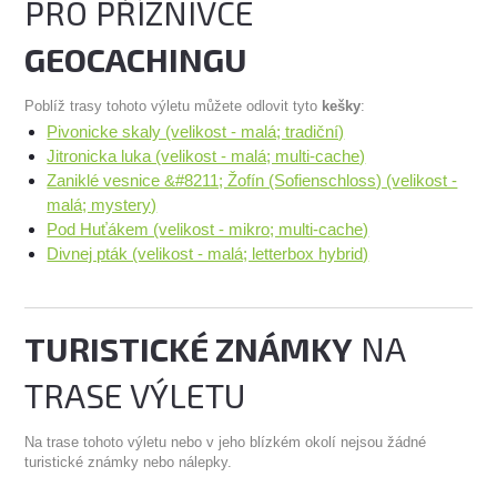
PRO PŘÍZNIVCE
GEOCACHINGU
Poblíž trasy tohoto výletu můžete odlovit tyto
kešky
:
Pivonicke skaly (velikost - malá; tradiční)
Jitronicka luka (velikost - malá; multi-cache)
Zaniklé vesnice &#8211; Žofín (Sofienschloss) (velikost -
malá; mystery)
Pod Huťákem (velikost - mikro; multi-cache)
Divnej pták (velikost - malá; letterbox hybrid)
TURISTICKÉ ZNÁMKY
NA
TRASE VÝLETU
Na trase tohoto výletu nebo v jeho blízkém okolí nejsou žádné
turistické známky nebo nálepky.