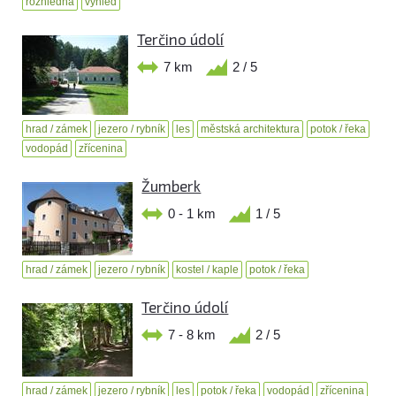
rozhledna
výhled
Terčino údolí
7 km
2 / 5
hrad / zámek
jezero / rybník
les
městská architektura
potok / řeka
vodopád
zřícenina
Žumberk
0 - 1 km
1 / 5
hrad / zámek
jezero / rybník
kostel / kaple
potok / řeka
Terčino údolí
7 - 8 km
2 / 5
hrad / zámek
jezero / rybník
les
potok / řeka
vodopád
zřícenina