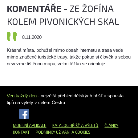
KOMENTÁŘE
- ZE ŽOFÍNA
KOLEM PIVONICKÝCH SKAL
8.11.2020
Krásná místa, bohužel mimo dosah internetu a trasa vede
mimo značené turistické trasy, takže pokud si člověk s sebou
nevezme tištěnou mapu, velmi těžko se orientuje
Ven každý den
- největší přehled dětských hřišť a spousta
tipů na výlety v celém Česku
MOBILNÍ APLIKACE
KATALOG HŘIŠŤ
A VÝLETŮ
ČLÁNKY
KONTAKT
PODMÍNKY UŽÍVÁNÍ A COOKIES