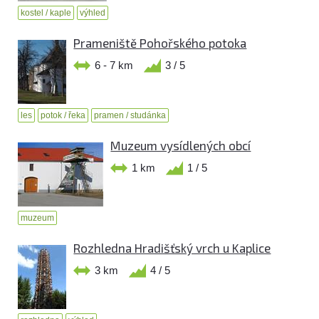
kostel / kaple
výhled
Prameniště Pohořského potoka
6 - 7 km
3 / 5
les
potok / řeka
pramen / studánka
Muzeum vysídlených obcí
1 km
1 / 5
muzeum
Rozhledna Hradišťský vrch u Kaplice
3 km
4 / 5