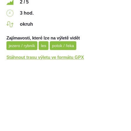
2 / 5
3 hod.
okruh
Zajímavosti, které lze na výletě vidět
jezero / rybník
les
potok / řeka
Stáhnout trasu výletu ve formátu GPX