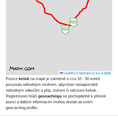
Leaflet
|
© Seznam.cz a.s. a další
Pozice
kešek
na mapě je záměrně o cca 10 - 30 metrů
posunuta náhodným směrem, abychom nenapomáhli
náhodným nálezům a příp. zničení či odcizení kešek.
Registrovaní hráči
geocachingu
se pochopitelně k přesné
pozici a dalším informacím mohou dostat na svém
geocaching profilu.