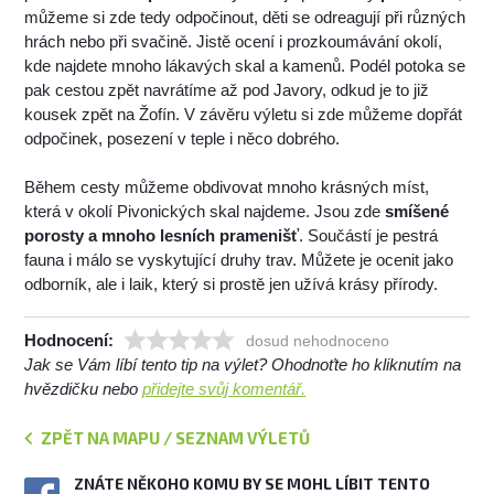
můžeme si zde tedy odpočinout, děti se odreagují při různých
hrách nebo při svačině. Jistě ocení i prozkoumávání okolí,
kde najdete mnoho lákavých skal a kamenů. Podél potoka se
pak cestou zpět navrátíme až pod Javory, odkud je to již
kousek zpět na Žofín. V závěru výletu si zde můžeme dopřát
odpočinek, posezení v teple i něco dobrého.
Během cesty můžeme obdivovat mnoho krásných míst,
která v okolí Pivonických skal najdeme. Jsou zde
smíšené
porosty a mnoho lesních pramenišť
. Součástí je pestrá
fauna i málo se vyskytující druhy trav. Můžete je ocenit jako
odborník, ale i laik, který si prostě jen užívá krásy přírody.
Hodnocení:
dosud nehodnoceno
Jak se Vám líbí tento tip na výlet? Ohodnoťte ho kliknutím na
hvězdičku nebo
přidejte svůj komentář.
ZPĚT NA MAPU / SEZNAM VÝLETŮ
ZNÁTE NĚKOHO KOMU BY SE MOHL LÍBIT TENTO