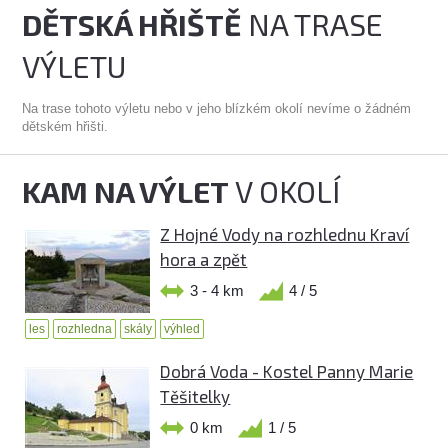
DĚTSKÁ HŘIŠTĚ
NA TRASE
VÝLETU
Na trase tohoto výletu nebo v jeho blízkém okolí nevíme o žádném
dětském hřišti.
KAM NA VÝLET
V OKOLÍ
Z Hojné Vody na rozhlednu Kraví
hora a zpět
3 - 4 km
4 / 5
les
rozhledna
skály
výhled
Dobrá Voda - Kostel Panny Marie
Těšitelky
0 km
1 / 5