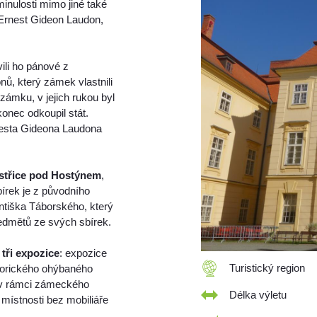
inulosti mimo jiné také
 Ernest Gideon Laudon,
vili ho pánové z
ů, který zámek vlastnili
 zámku, v jejich rukou byl
onec odkoupil stát.
nesta Gideona Laudona
třice pod Hostýnem
,
bírek je z původního
antiška Táborského, který
edmětů ze svých sbírek.
a
tři expozice
: expozice
Turistický region
torického ohýbaného
i v rámci zámeckého
Délka výletu
místnosti bez mobiliáře