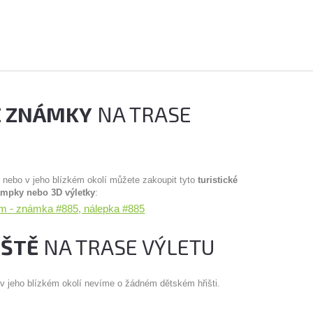
É ZNÁMKY
NA TRASE
u nebo v jeho blízkém okolí můžete zakoupit tyto
turistické
ampky nebo 3D výletky
:
m - známka #885, nálepka #885
IŠTĚ
NA TRASE VÝLETU
 v jeho blízkém okolí nevíme o žádném dětském hřišti.