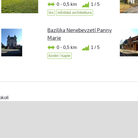
0 - 0,5 km
1 / 5
les
městská architektura
Bazilika Nenebevzetí Panny
Marie
0 - 0,5 km
1 / 5
kostel / kaple
okolí