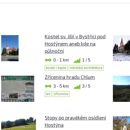
Kostel sv. Jiljí v Bystřici pod
Hostýnem aneb kde na
půlnoční
0 - 1 km
1 / 5
kostel / kaple
městská architektura
Zřícenina hradu Chlum
3 - 5 km
3 / 5
les
zřícenina
Stopy po pravěkém osídlení
Hostýna