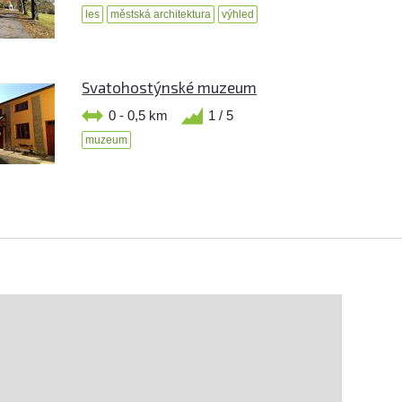
les
městská architektura
výhled
Svatohostýnské muzeum
0 - 0,5 km
1 / 5
muzeum