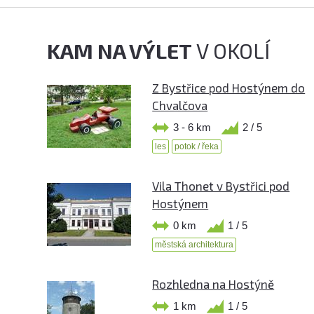
KAM NA VÝLET
V OKOLÍ
Z Bystřice pod Hostýnem do
Chvalčova
3 - 6 km
2 / 5
les
potok / řeka
Vila Thonet v Bystřici pod
Hostýnem
0 km
1 / 5
městská architektura
Rozhledna na Hostýně
1 km
1 / 5