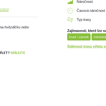
Náročnost
=12022
Časová náročnost
Typ trasy
m na hvězdičku nebo
Zajímavosti, které lze n
hrad / zámek
městská
Stáhnout trasu výletu 
VÝLET?
SDÍLEJTE