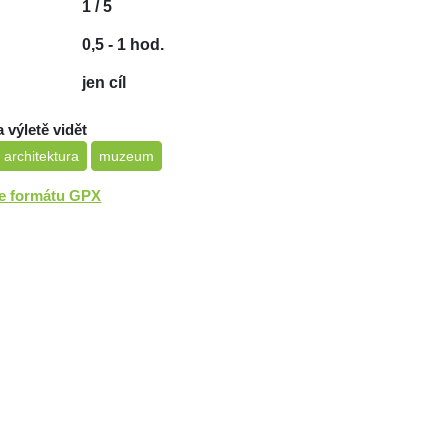
1 / 5
0,5 - 1 hod.
jen cíl
a výletě vidět
 architektura
muzeum
ve formátu GPX