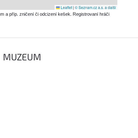
Leaflet
|
© Seznam.cz a.s. a další
příp. zničení či odcizení kešek. Registrovaní hráči
É MUZEUM