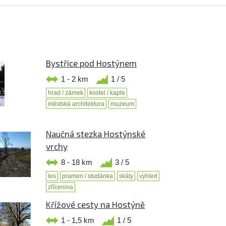
Bystřice pod Hostýnem
1 - 2 km
1 / 5
hrad / zámek
kostel / kaple
městská architektura
muzeum
Naučná stezka Hostýnské
vrchy
8 - 18 km
3 / 5
les
pramen / studánka
skály
výhled
zřícenina
Křížové cesty na Hostýně
1 - 1,5 km
1 / 5