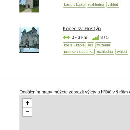
kostel / kaple
rozhledna
výhled
Kopec sv. Hostýn
0 - 3 km
3 / 5
kostel / kaple
les
muzeum
pramen / studánka
rozhledna
výhled
Oddálením mapy můžete zobrazit výlety a hřiště v širším 
+
−