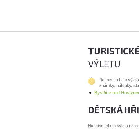
TURISTICK
VÝLETU
Na trase tohoto výlet
známky, nálepky, st
Bystřice pod Hostýne
DĚTSKÁ HŘ
Na trase tohoto výletu nebo