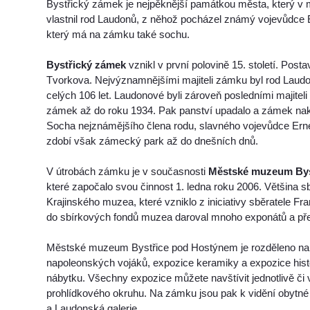
Bystřický zámek je nejpěknější památkou města, který v m
vlastnil rod Laudonů, z něhož pocházel známý vojevůdce
který má na zámku také sochu.
Bystřický zámek
vznikl v první polovině 15. století. Posta
Tvorkova. Nejvýznamnějšími majiteli zámku byl rod Laudon
celých 106 let. Laudonové byli zároveň posledními majiteli
zámek až do roku 1934. Pak panství upadalo a zámek nak
Socha nejznámějšího člena rodu, slavného vojevůdce Er
zdobí však zámecký park až do dnešních dnů.
V útrobách zámku je v současnosti
Městské muzeum Bys
které započalo svou činnost 1. ledna roku 2006. Většina s
Krajinského muzea, které vzniklo z iniciativy sběratele Fr
do sbírkových fondů muzea daroval mnoho exponátů a př
Městské muzeum Bystřice pod Hostýnem je rozděleno n
napoleonských vojáků, expozice keramiky a expozice his
nábytku. Všechny expozice můžete navštívit jednotlivě č
prohlídkového okruhu. Na zámku jsou pak k vidění obytné 
a Laudonská galerie.