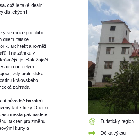
, což je také ideální
yklistických i
terý se může pochlubit
 dílem italské
orik, architekt a rovněž
ařů. I na zámku v
rásnější je však Zaječí
i vládu nad celým
ečí jízdy proti lidské
hostinu královského
mecká zahrada.
nout původně
barokní
avený kubistický Obecní
ásti města pak najdete
énu, tak ten pro změnu
Turistický region
isovými kurty a
Délka výletu