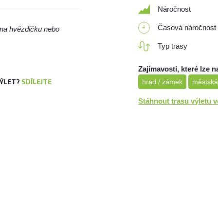
Náročnost
Časová náročnost
m na hvězdičku nebo
Typ trasy
Zajímavosti, které lze n
VÝLET?
SDÍLEJTE
hrad / zámek
městská
Stáhnout trasu výletu 