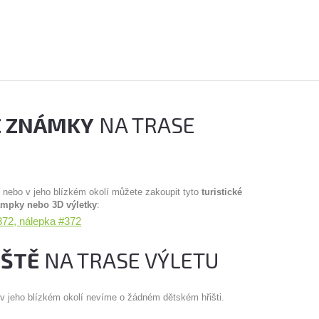
É ZNÁMKY
NA TRASE
u nebo v jeho blízkém okolí můžete zakoupit tyto
turistické
ampky nebo 3D výletky
:
72, nálepka #372
IŠTĚ
NA TRASE VÝLETU
 v jeho blízkém okolí nevíme o žádném dětském hřišti.