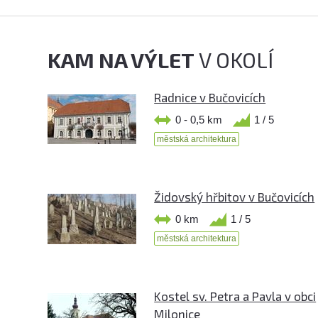
KAM NA VÝLET
V OKOLÍ
Radnice v Bučovicích
0 - 0,5 km
1 / 5
městská architektura
Židovský hřbitov v Bučovicích
0 km
1 / 5
městská architektura
Kostel sv. Petra a Pavla v obci
Milonice