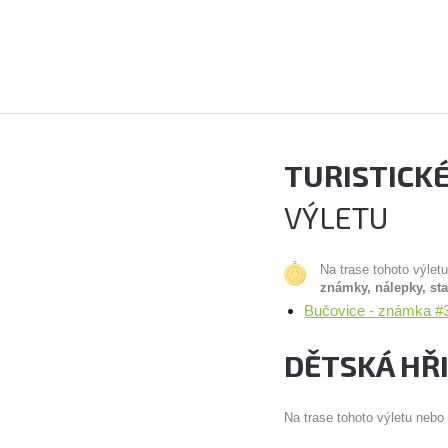
TURISTICK
VÝLETU
Na trase tohoto výlet
známky, nálepky, st
Bučovice - známka #3
DĚTSKÁ HŘ
Na trase tohoto výletu nebo