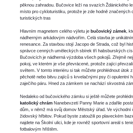
pěknou zahradou. Bučovice leží na svazích Ždánického lesa
místo pro cykloturistiku, protože je zde hodně značených c
turistických tras
Hlavním magnetem celého výletu je
bučovický zámek
, k
nádherným arkádovým nádvořím. Celá stavba je unikátním
renesance. Za stavbou stojí Jacopo de Strada, což byl hist
správce cenných uměleckých sbírek tří habsburských cís
Bučovicích je nádherná výzdoba všech pokojů. Zřejmě nejk
pokoj, ve kterém je vše převrácené, protože zajíci převzal
světem. V tomto interiéru si tak můžete prohlédnout útok zaj
pěchotě nebo bitvu zajíců s krvelačnými psy či opulentní 
zaječího páru. Hned za zámkem se nachází skvostná zá
Nedaleko od bučovického zámku si ještě můžete prohléd
katolický chrám
Nanebevzetí Panny Marie a zdařile post
dům, v němž má svůj domov Městský úřad. Ve východní č
židovský hřbitov. Pokud byste zatoužili po plaveckém baz
najdete na Školní ulici, kde je rovněž sportovní areál s ten
fotbalovým hřištěm.