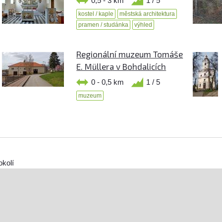
0,5 - 3 km
1 / 5
kostel / kaple
městská architektura
pramen / studánka
výhled
Regionální muzeum Tomáše
E. Müllera v Bohdalicích
0 - 0,5 km
1 / 5
muzeum
okolí