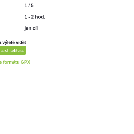
1 / 5
1 - 2 hod.
jen cíl
a výletě vidět
 architektura
ve formátu GPX