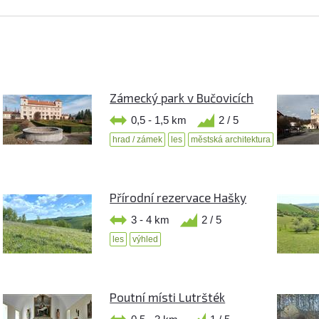
Zámecký park v Bučovicích
0,5 - 1,5 km
2 / 5
hrad / zámek
les
městská architektura
Přírodní rezervace Hašky
3 - 4 km
2 / 5
les
výhled
Poutní místi Lutršték