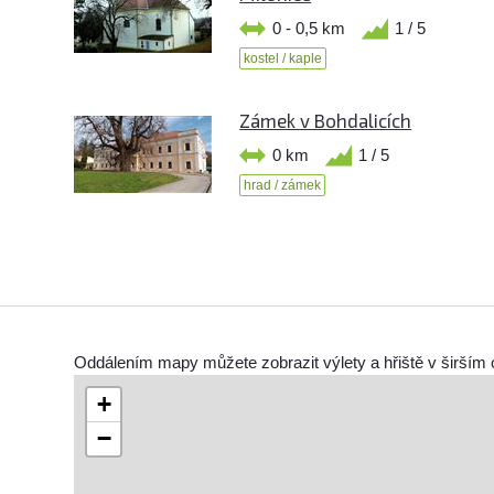
0 - 0,5 km
1 / 5
kostel / kaple
Zámek v Bohdalicích
0 km
1 / 5
hrad / zámek
Oddálením mapy můžete zobrazit výlety a hřiště v širším 
+
−