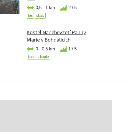
0,5 - 1 km
2 / 5
les
skály
Kostel Nanebevzetí Panny
Marie v Bohdalicích
0 - 0,5 km
1 / 5
kostel / kaple