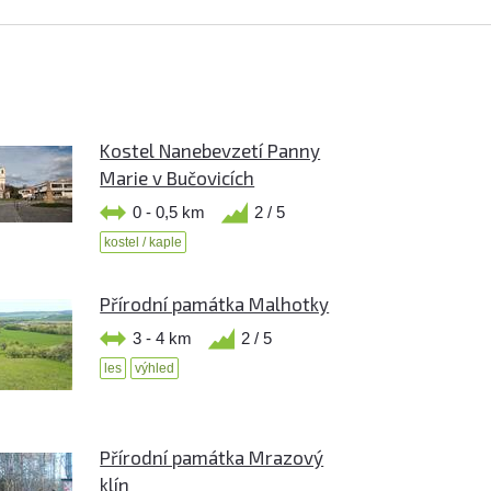
Kostel Nanebevzetí Panny
Marie v Bučovicích
0 - 0,5 km
2 / 5
kostel / kaple
Přírodní památka Malhotky
3 - 4 km
2 / 5
les
výhled
Přírodní památka Mrazový
klín