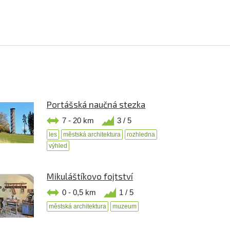
Portášská naučná stezka
7 - 20 km
3 / 5
les
městská architektura
rozhledna
výhled
Mikuláštíkovo fojtství
0 - 0,5 km
1 / 5
městská architektura
muzeum