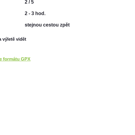
2 / 5
2 - 3 hod.
stejnou cestou zpět
a výletě vidět
ve formátu GPX