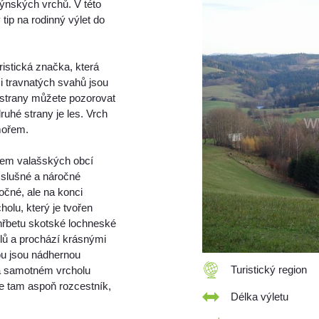
ýnských vrchů. V této
ip na rodinný výlet do
istická značka, která
i travnatých svahů jsou
 strany můžete pozorovat
ruhé strany je les. Vrch
mořem.
trem valašských obcí
slušné a náročné
očné, ale na konci
olu, který je tvořen
řbetu skotské lochneské
lů a prochází krásnými
ou jsou nádhernou
Turistický region
 Na samotném vrcholu
e tam aspoň rozcestník,
Délka výletu