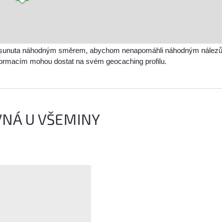
sunuta náhodným směrem, abychom nenapomáhli náhodným nálezům a 
nformacím mohou dostat na svém geocaching profilu.
VNÁ U VŠEMINY