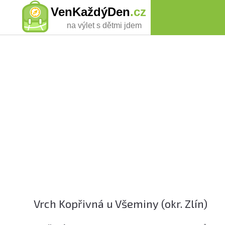
VenKaždýDen
.cz
na výlet s dětmi jdem
Vrch Kopřivná u Všeminy (okr. Zlín)