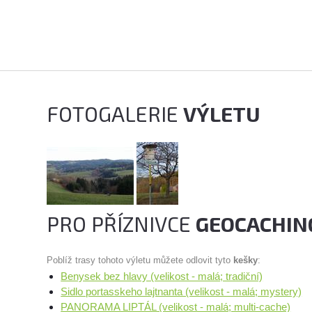
FOTOGALERIE
VÝLETU
PRO PŘÍZNIVCE
GEOCACHIN
Poblíž trasy tohoto výletu můžete odlovit tyto
kešky
:
Benysek bez hlavy (velikost - malá; tradiční)
Sidlo portasskeho lajtnanta (velikost - malá; mystery)
PANORAMA LIPTÁL (velikost - malá; multi-cache)