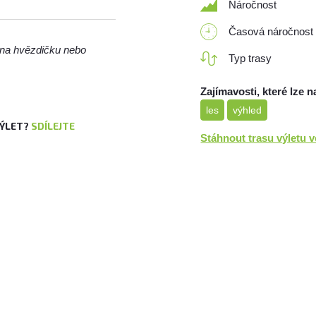
Náročnost
Časová náročnost
m na hvězdičku nebo
Typ trasy
Zajímavosti, které lze n
les
výhled
VÝLET?
SDÍLEJTE
Stáhnout trasu výletu 