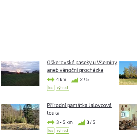
Oškerovské paseky u Všeminy
aneb vánoční procházka
4 km
2 / 5
les
výhled
Přírodní památka Jalovcová
louka
3 - 5 km
3 / 5
les
výhled