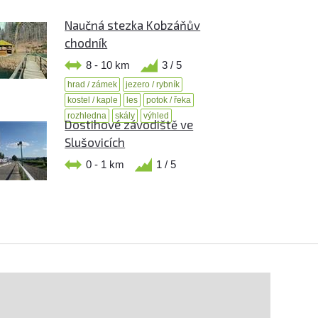
Naučná stezka Kobzáňův
chodník
8 - 10 km
3 / 5
hrad / zámek
jezero / rybník
kostel / kaple
les
potok / řeka
rozhledna
skály
výhled
Dostihové závodiště ve
Slušovicích
0 - 1 km
1 / 5