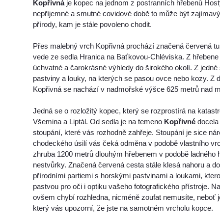
Kopřivná
je kopec na jednom z postranních hřebenů Host
nepříjemné a smutné covidové době to může být zajímavý t
přírody, kam je stále povoleno chodit.
Přes malebný vrch Kopřivná prochází značená červená tur
vede ze sedla Hranica na Baťkovou-Chléviska. Z hřebene 
úchvatné a čarokrásné výhledy do širokého okolí. Z jedné
pastviny a louky, na kterých se pasou ovce nebo kozy. Z d
Kopřivná se nachází v nadmořské výšce 625 metrů nad 
Jedná se o rozložitý kopec, který se rozprostírá na katas
Všemina a Liptál. Od sedla je na temeno
Kopřivné
docela 
stoupání, které vás rozhodně zahřeje. Stoupání je sice nár
chodeckého úsilí vás čeká odměna v podobě vlastního vrch
zhruba 1200 metrů dlouhým hřebenem v podobě ladného h
nestvůrky. Značená červená cesta stále klesá nahoru a do
přírodními partiemi s horskými pastvinami a loukami, kter
pastvou pro oči i optiku vašeho fotografického přístroje.
ovšem chybí rozhledna, nicméně zoufat nemusíte, neboť j
který vás upozorní, že jste na samotném vrcholu kopce.