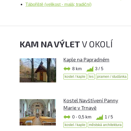
Tábořiště (velikost - malá; tradiční)
KAM NA VÝLET
V OKOLÍ
Kaple na Papradném
8 km
3 / 5
kostel / kaple
les
pramen / studánka
Kostel Navštívení Panny
Marie v Trnavě
0 - 0,5 km
1 / 5
kostel / kaple
městská architektura