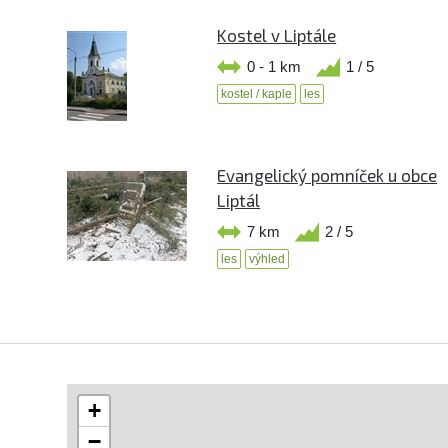
Kostel v Liptále
0 - 1 km
1 / 5
kostel / kaple
les
Evangelický pomníček u obce
Liptál
7 km
2 / 5
les
výhled
+
−