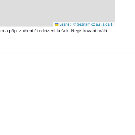
Leaflet
|
© Seznam.cz a.s. a další
příp. zničení či odcizení kešek. Registrovaní hráči