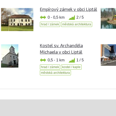
Empírový zámek v obci Liptál
0 - 0,5 km
2 / 5
hrad / zámek
městská architektura
Kostel sv. Archanděla
Michaela v obci Liptál
0,5 - 1 km
1 / 5
hrad / zámek
kostel / kaple
městská architektura