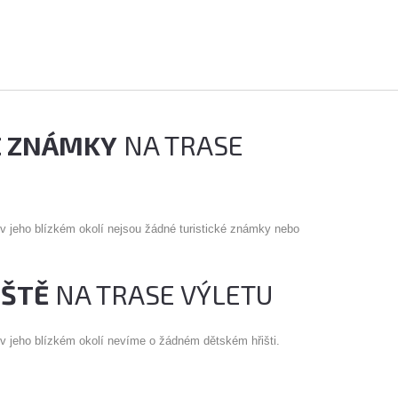
É ZNÁMKY
NA TRASE
 v jeho blízkém okolí nejsou žádné turistické známky nebo
IŠTĚ
NA TRASE VÝLETU
 v jeho blízkém okolí nevíme o žádném dětském hřišti.