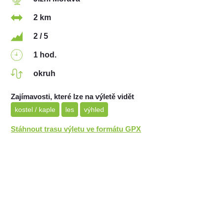
2 km
2 / 5
1 hod.
okruh
Zajímavosti, které lze na výletě vidět
kostel / kaple
les
výhled
Stáhnout trasu výletu ve formátu GPX