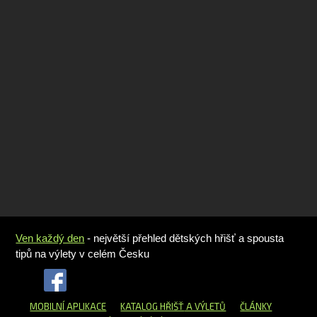
Ven každý den
- největší přehled dětských hřišť a spousta
tipů na výlety v celém Česku
MOBILNÍ APLIKACE
KATALOG HŘIŠŤ
A VÝLETŮ
ČLÁNKY