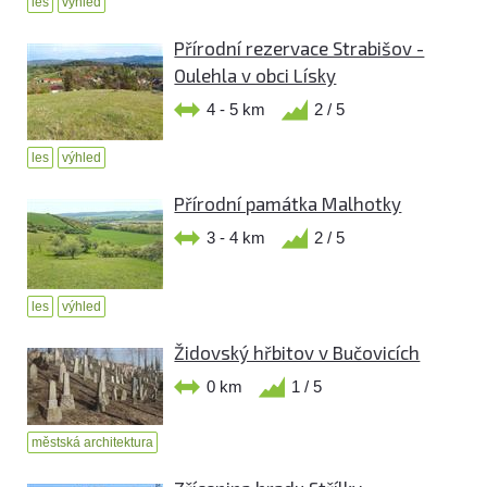
les
výhled
Přírodní rezervace Strabišov -
Oulehla v obci Lísky
4 - 5 km
2 / 5
les
výhled
Přírodní památka Malhotky
3 - 4 km
2 / 5
les
výhled
Židovský hřbitov v Bučovicích
0 km
1 / 5
městská architektura