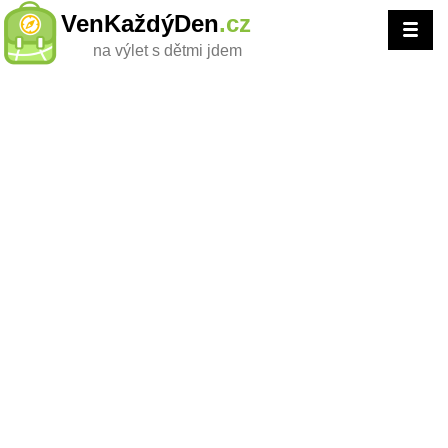
VenKaždýDen
.cz
na výlet s dětmi jdem