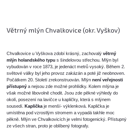
Větrný mlýn Chvalkovice (okr. Vyškov)
Chvalkovice u Vyškova zdobí krásný, zachovalý
větrný
mlýn holandského typu
s šindelovou střechou. Mlýn byl
vybudován v roce 1873, je jedenáct metrů vysoký. Během 2.
světové války byl jeho provoz zakázán a poté již neobnoven.
Počátkem 20. Století zrekonstruován. Mlýn
není veřejnosti
přístupný
a nejsou zde možné prohlídky. Kolem mlýna je
však možné libovolně chodit. Jsou zde pěkné výhledy do
okolí, posezení na lavičce u kapličky, která s mlýnem
sousedí.
Kaplička
je menší- výklenková. Kaplička je
umístěna pod vzrostlým stromem a vypadá takhle moc
pěkně. Mlýn ve Chvalkovicích je velmi fotogenický. Přístupný
ze všech stran, proto je oblíbený fotografy.