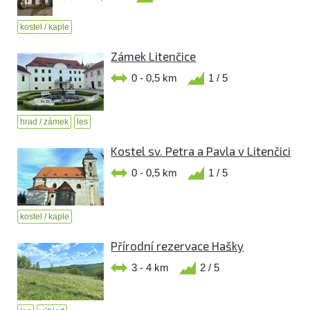
kostel / kaple
Zámek Litenčice
0 - 0,5 km
1 / 5
hrad / zámek
les
Kostel sv. Petra a Pavla v Litenčici
0 - 0,5 km
1 / 5
kostel / kaple
Přírodní rezervace Hašky
3 - 4 km
2 / 5