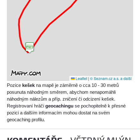
Leaflet
|
© Seznam.cz a.s. a další
Pozice
kešek
na mapě je záměrně o cca 10 - 30 metrů
posunuta náhodným směrem, abychom nenapomáhli
náhodným nálezům a příp. zničení či odcizení kešek.
Registrovaní hráči
geocachingu
se pochopitelně k přesné
pozici a dalším informacím mohou dostat na svém
geocaching profilu.