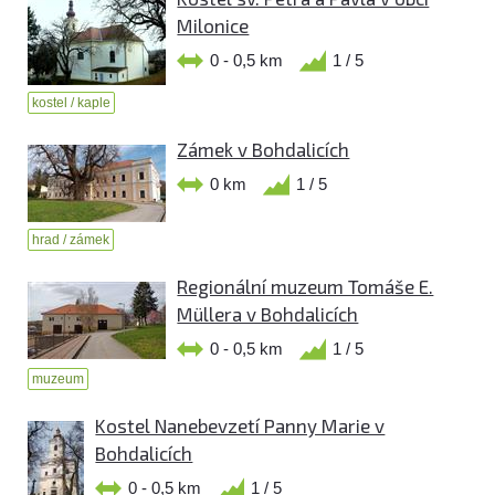
Milonice
0 - 0,5 km
1 / 5
kostel / kaple
Zámek v Bohdalicích
0 km
1 / 5
hrad / zámek
Regionální muzeum Tomáše E.
Müllera v Bohdalicích
0 - 0,5 km
1 / 5
muzeum
Kostel Nanebevzetí Panny Marie v
Bohdalicích
0 - 0,5 km
1 / 5