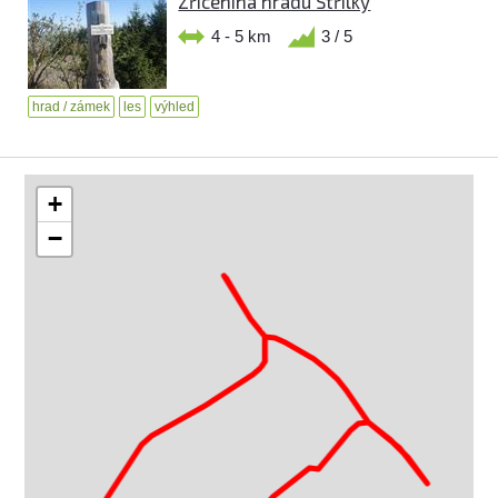
Zřícenina hradu Střílky
4 - 5 km
3 / 5
hrad / zámek
les
výhled
+
−