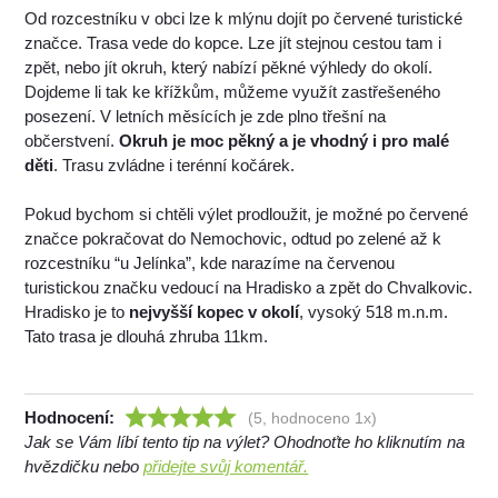
Od rozcestníku v obci lze k mlýnu dojít po červené turistické
značce. Trasa vede do kopce. Lze jít stejnou cestou tam i
zpět, nebo jít okruh, který nabízí pěkné výhledy do okolí.
Dojdeme li tak ke křížkům, můžeme využít zastřešeného
posezení. V letních měsících je zde plno třešní na
občerstvení.
Okruh je moc pěkný a je vhodný i pro malé
děti
. Trasu zvládne i terénní kočárek.
Pokud bychom si chtěli výlet prodloužit, je možné po červené
značce pokračovat do Nemochovic, odtud po zelené až k
rozcestníku “u Jelínka”, kde narazíme na červenou
turistickou značku vedoucí na Hradisko a zpět do Chvalkovic.
Hradisko je to
nejvyšší kopec v okolí
, vysoký 518 m.n.m.
Tato trasa je dlouhá zhruba 11km.
Hodnocení:
(5, hodnoceno 1x)
Jak se Vám líbí tento tip na výlet? Ohodnoťte ho kliknutím na
hvězdičku nebo
přidejte svůj komentář.