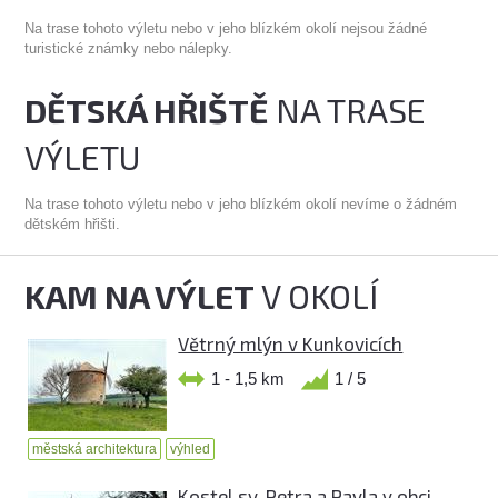
Na trase tohoto výletu nebo v jeho blízkém okolí nejsou žádné
turistické známky nebo nálepky.
DĚTSKÁ HŘIŠTĚ
NA TRASE
VÝLETU
Na trase tohoto výletu nebo v jeho blízkém okolí nevíme o žádném
dětském hřišti.
KAM NA VÝLET
V OKOLÍ
Větrný mlýn v Kunkovicích
1 - 1,5 km
1 / 5
městská architektura
výhled
Kostel sv. Petra a Pavla v obci