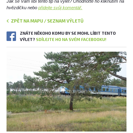
Jak se Vám líbí tento tip na výlet? Ohodnoťte ho kliknutím na
hvězdičku nebo
přidejte svůj komentář.
ZPĚT NA MAPU / SEZNAM VÝLETŮ
ZNÁTE NĚKOHO KOMU BY SE MOHL LÍBIT TENTO
VÝLET?
SDÍLEJTE HO NA SVÉM FACEBOOKU!