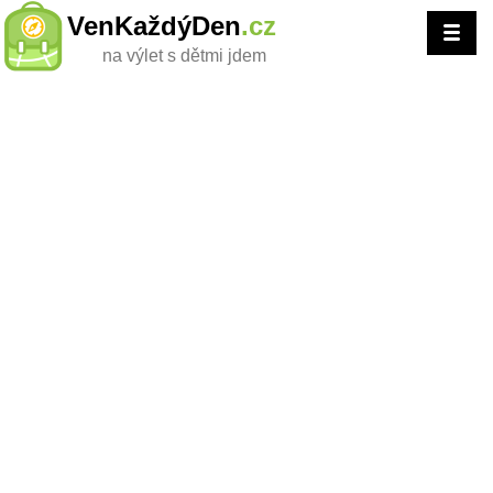
VenKaždýDen
.cz
na výlet s dětmi jdem