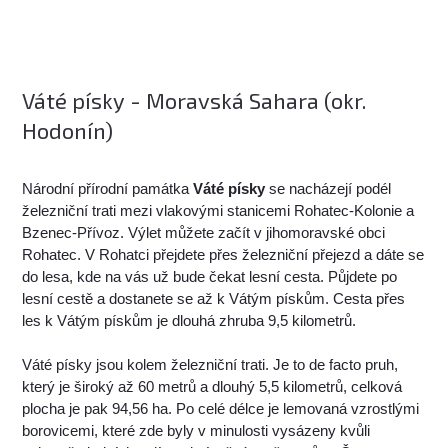
Váté písky - Moravská Sahara (okr.
Hodonín)
Národní přírodní památka
Váté písky
se nacházejí podél
železniční trati mezi vlakovými stanicemi Rohatec-Kolonie a
Bzenec-Přívoz. Výlet můžete začít v jihomoravské obci
Rohatec. V Rohatci přejdete přes železniční přejezd a dáte se
do lesa, kde na vás už bude čekat lesní cesta. Půjdete po
lesní cestě a dostanete se až k Vátým pískům. Cesta přes
les k Vátým pískům je dlouhá zhruba 9,5 kilometrů.
Váté písky jsou kolem železniční trati. Je to de facto pruh,
který je široký až 60 metrů a dlouhý 5,5 kilometrů, celková
plocha je pak 94,56 ha. Po celé délce je lemovaná vzrostlými
borovicemi, které zde byly v minulosti vysázeny kvůli