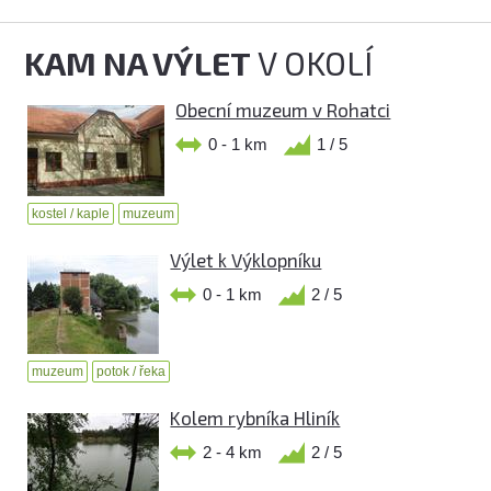
KAM NA VÝLET
V OKOLÍ
Obecní muzeum v Rohatci
0 - 1 km
1 / 5
kostel / kaple
muzeum
Výlet k Výklopníku
0 - 1 km
2 / 5
muzeum
potok / řeka
Kolem rybníka Hliník
2 - 4 km
2 / 5