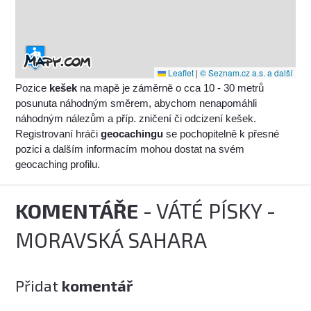
Leaflet
|
© Seznam.cz a.s. a další
Pozice
kešek
na mapě je záměrně o cca 10 - 30 metrů
posunuta náhodným směrem, abychom nenapomáhli
náhodným nálezům a příp. zničení či odcizení kešek.
Registrovaní hráči
geocachingu
se pochopitelně k přesné
pozici a dalším informacím mohou dostat na svém
geocaching profilu.
KOMENTÁŘE
- VÁTÉ PÍSKY -
MORAVSKÁ SAHARA
Přidat
komentář