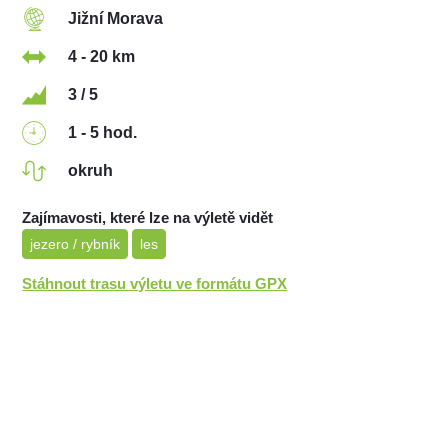
Jižní Morava
4 - 20 km
3 / 5
1 - 5 hod.
okruh
Zajímavosti, které lze na výletě vidět
jezero / rybník
les
Stáhnout trasu výletu ve formátu GPX