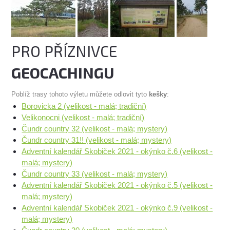
PRO PŘÍZNIVCE
GEOCACHINGU
Poblíž trasy tohoto výletu můžete odlovit tyto
kešky
:
Borovicka 2 (velikost - malá; tradiční)
Velikonocni (velikost - malá; tradiční)
Čundr country 32 (velikost - malá; mystery)
Čundr country 31!! (velikost - malá; mystery)
Adventní kalendář Skobiček 2021 - okýnko č.6 (velikost -
malá; mystery)
Čundr country 33 (velikost - malá; mystery)
Adventní kalendář Skobiček 2021 - okýnko č.5 (velikost -
malá; mystery)
Adventní kalendář Skobiček 2021 - okýnko č.9 (velikost -
malá; mystery)