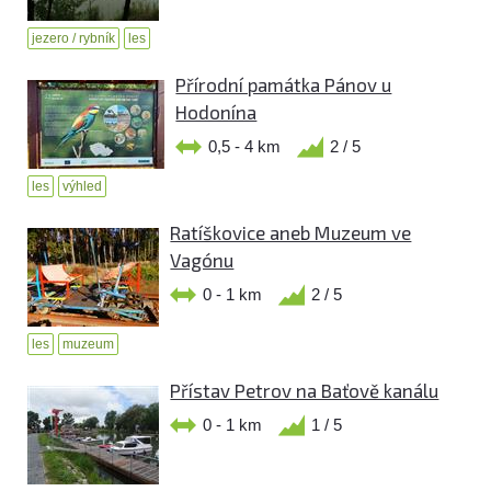
jezero / rybník
les
Přírodní památka Pánov u
Hodonína
0,5 - 4 km
2 / 5
les
výhled
Ratíškovice aneb Muzeum ve
Vagónu
0 - 1 km
2 / 5
les
muzeum
Přístav Petrov na Baťově kanálu
0 - 1 km
1 / 5