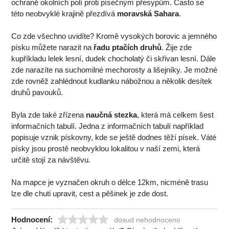
ochraně okolních polí proti písečným přesypům. Často se
této neobvyklé krajině přezdívá
moravská Sahara
.
Co zde všechno uvidíte? Kromě vysokých borovic a jemného
písku můžete narazit na
řadu ptačích druhů
. Žije zde
kupříkladu lelek lesní, dudek chocholatý či skřivan lesní. Dále
zde narazíte na suchomilné mechorosty a lišejníky. Je možné
zde rovněž zahlédnout kudlanku nábožnou a několik desítek
druhů pavouků.
Byla zde také zřízena
naučná stezka
, která má celkem šest
informačních tabulí. Jedna z informačních tabulí například
popisuje vznik pískovny, kde se ještě dodnes těží písek. Váté
písky jsou prostě neobvyklou lokalitou v naší zemi, která
určitě stojí za návštěvu.
Na mapce je vyznačen okruh o délce 12km, nicméně trasu
lze dle chuti upravit, cest a pěšinek je zde dost.
Hodnocení:
dosud nehodnoceno