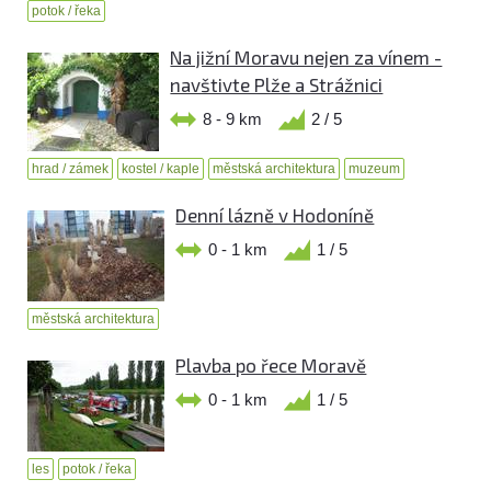
potok / řeka
Na jižní Moravu nejen za vínem -
navštivte Plže a Strážnici
8 - 9 km
2 / 5
hrad / zámek
kostel / kaple
městská architektura
muzeum
Denní lázně v Hodoníně
0 - 1 km
1 / 5
městská architektura
Plavba po řece Moravě
0 - 1 km
1 / 5
les
potok / řeka