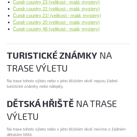
Čundr country 23 (velikost - malá; mystery)
Čundr country 22 (velikost - malá; mystery)
Čundr country 21! (velikost - malá; mystery)
Čundr country 20 (velikost - malá; mystery)
Čundr country 48 (velikost - malá; mystery)
TURISTICKÉ ZNÁMKY
NA
TRASE VÝLETU
Na trase tohoto výletu nebo v jeho blízkém okolí nejsou žádné
turistické známky nebo nálepky.
DĚTSKÁ HŘIŠTĚ
NA TRASE
VÝLETU
Na trase tohoto výletu nebo v jeho blízkém okolí nevíme o žádném
dětském hřišti.