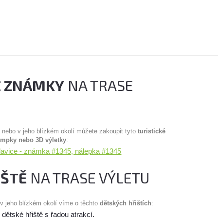
É ZNÁMKY
NA TRASE
u nebo v jeho blízkém okolí můžete zakoupit tyto
turistické
ampky nebo 3D výletky
:
slavice - známka #1345, nálepka #1345
IŠTĚ
NA TRASE VÝLETU
 v jeho blízkém okolí víme o těchto
dětských hřištích
:
dětské hřiště s řadou atrakcí.