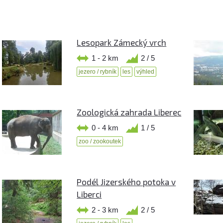
Lesopark Zámecký vrch
1 - 2 km
2 / 5
jezero / rybník
les
výhled
Zoologická zahrada Liberec
0 - 4 km
1 / 5
zoo / zookoutek
Podél Jizerského potoka v
Liberci
2 - 3 km
2 / 5