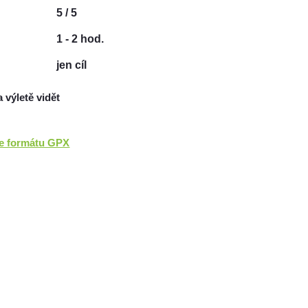
5 / 5
1 - 2 hod.
jen cíl
a výletě vidět
ve formátu GPX