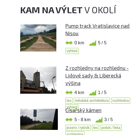
KAM NA VÝLET
V OKOLÍ
Pump track Vratislavice nad
Nisou
0 km
5 / 5
výhled
Z rozhledny na rozhlednu -
Lidové sady & Liberecká
výšina
4 km
1 / 5
les
městská architektura
rozhledna
výhled
Císařský kámen
5 - 8 km
3 / 5
jezero / rybník
les
potok / řeka
rozhledna