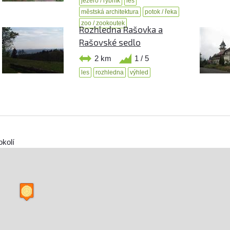
jezero / rybník
les
městská architektura
potok / řeka
zoo / zookoutek
Rozhledna Rašovka a
Rašovské sedlo
2 km
1 / 5
les
rozhledna
výhled
okolí