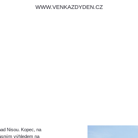
WWW.VENKAZDYDEN.CZ
nad Nisou. Kopec, na
krásným výhledem na