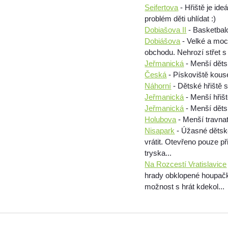
Seifertova
- Hřiště je id
problém děti uhlídat :)
Dobiašova II
- Basketbalo
Dobiášova
- Velké a moc
obchodu. Nehrozí střet s
Jeřmanická
- Menší dětsk
Česká
- Pískoviště kou
Náhorní
- Dětské hřiště s
Jeřmanická
- Menší hřiš
Jeřmanická
- Menší děts
Holubova
- Menší travnat
Nisapark
- Úžasné dětsk
vrátit. Otevřeno pouze př
tryska...
Na Rozcestí Vratislavice
hrady obklopené houpačka
možnost s hrát kdekol...