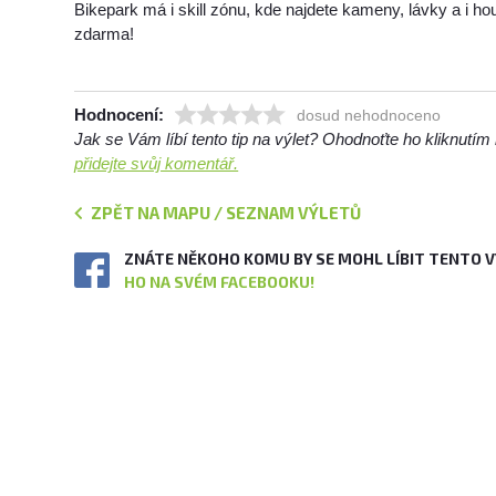
Bikepark má i skill zónu, kde najdete kameny, lávky a i ho
zdarma!
Hodnocení:
dosud nehodnoceno
Jak se Vám líbí tento tip na výlet? Ohodnoťte ho kliknutí
přidejte svůj komentář.
ZPĚT NA MAPU / SEZNAM VÝLETŮ
ZNÁTE NĚKOHO KOMU BY SE MOHL LÍBIT TENTO 
HO NA SVÉM FACEBOOKU!