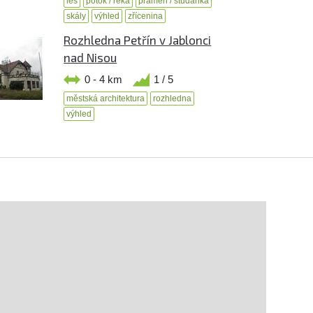
les
potok / řeka
pramen / studánka
skály
výhled
zřícenina
Rozhledna Petřín v Jablonci
nad Nisou
0 - 4 km
1 / 5
městská architektura
rozhledna
výhled