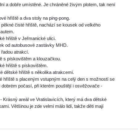
eální a dobře umístěné. Je chráněné živým plotem, tak není
vé hřiště a dva stoly na ping-pong.
 pěkné čisté hřiště, nachází se kousek od velkého
 autem.
é hřiště v Jeřmanické ulici.
sek od autobusové zastávky MHD.
 řadou atrakcí.
tě s pískovištěm a klouzačkou.
ké hřiště s pískovištěm.
é dětské hřiště s několika atrakcemi.
é hřiště s placeným vstupným na celý den s možností se
i dobrém počasí, při kterém pouštějí i osvěžovače -
- Krásný areál ve Vratislavicích, který má dva dětské
mi. Většinou je zde velmi málo lidí, takže děti mají