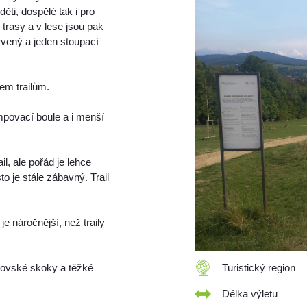
ěti, dospělé tak i pro
 trasy a v lese jsou pak
rvený a jeden stoupací
em trailům.
umpovací boule a i menší
il, ale pořád je lehce
to je stále zábavný. Trail
ž je náročnější, než traily
obrovské skoky a těžké
Turistický region
Délka výletu