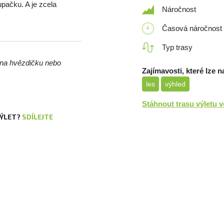
upačku. A je zcela
Náročnost
Časová náročnost
Typ trasy
m na hvězdičku nebo
Zajímavosti, které lze n
les
výhled
Stáhnout trasu výletu 
VÝLET?
SDÍLEJTE