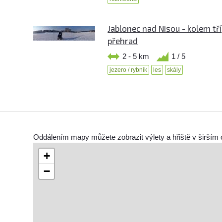
Jablonec nad Nisou - kolem tří
přehrad
2 - 5 km
1 / 5
jezero / rybník
les
skály
Oddálením mapy můžete zobrazit výlety a hřiště v širším 
+
−