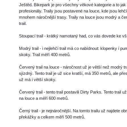
Ještěd. Bikepark je pro všechny věkové kategorie a to jak d
profesionály. Traily jsou postavené na louce, kde jsou lehčí
mnohem náročnější trasy. Traily na louce jsou modrý a če
trail.
Stoupací trail - krátký namotaný had, co vás dovede ke vš
Modrý trail - i nejlehčí trail má co nabídnout: klopenky i p
skoky. Trail měří 400 metrů.
Červený trail na louce - náročnost už je větší než modrý tra
sjízdný. Tento trail je už sice kratší, má 350 metrů, ale přes
už má i větší skoky.
Červený trail - tento trail postavili Dirty Parks. Tento trail u
na louce a měří 600 metrů.
Černý trail - je nejnáročnější. Na tomto trailu už najdete 
překážky a celkem měří 500 metrů.