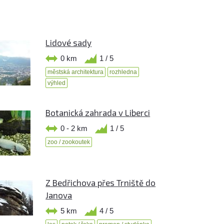
Lidové sady
0 km
1 / 5
městská architektura
rozhledna
výhled
Botanická zahrada v Liberci
0 - 2 km
1 / 5
zoo / zookoutek
Z Bedřichova přes Trniště do
Janova
5 km
4 / 5