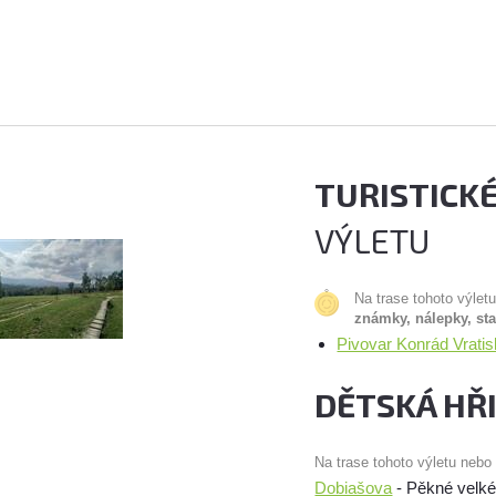
TURISTICK
VÝLETU
Na trase tohoto výlet
známky, nálepky, st
Pivovar Konrád Vrati
DĚTSKÁ HŘ
Na trase tohoto výletu nebo
Dobiašova
- Pěkné velké 