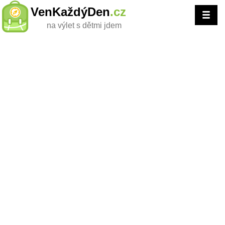
VenKaždýDen
.cz
na výlet s dětmi jdem