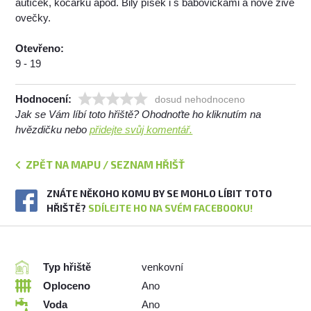
autíček, kočárků apod. Bilý písek i s bábovičkami a nově živé
ovečky.
Otevřeno:
9 - 19
Hodnocení:
dosud nehodnoceno
Jak se Vám líbí toto hřiště? Ohodnoťte ho kliknutím na
hvězdičku nebo
přidejte svůj komentář.
ZPĚT NA MAPU / SEZNAM HŘIŠŤ
ZNÁTE NĚKOHO KOMU BY SE MOHLO LÍBIT TOTO
HŘIŠTĚ?
SDÍLEJTE HO NA SVÉM FACEBOOKU!
Typ hřiště
venkovní
Oploceno
Ano
Voda
Ano