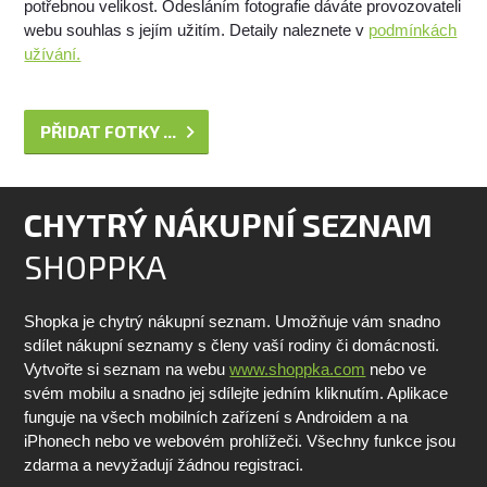
potřebnou velikost. Odesláním fotografie dáváte provozovateli
webu souhlas s jejím užitím. Detaily naleznete v
podmínkách
užívání.
PŘIDAT FOTKY ...
CHYTRÝ NÁKUPNÍ SEZNAM
SHOPPKA
Shopka je chytrý nákupní seznam. Umožňuje vám snadno
sdílet nákupní seznamy s členy vaší rodiny či domácnosti.
Vytvořte si seznam na webu
www.shoppka.com
nebo ve
svém mobilu a snadno jej sdílejte jedním kliknutím. Aplikace
funguje na všech mobilních zařízení s Androidem a na
iPhonech nebo ve webovém prohlížeči. Všechny funkce jsou
zdarma a nevyžadují žádnou registraci.