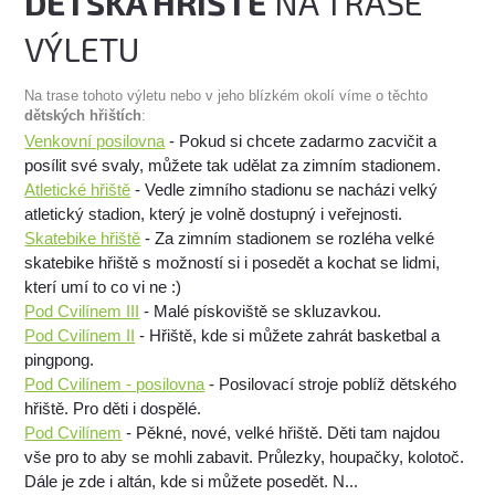
DĚTSKÁ HŘIŠTĚ
NA TRASE
VÝLETU
Na trase tohoto výletu nebo v jeho blízkém okolí víme o těchto
dětských hřištích
:
Venkovní posilovna
- Pokud si chcete zadarmo zacvičit a
posílit své svaly, můžete tak udělat za zimním stadionem.
Atletické hřiště
- Vedle zimního stadionu se nacházi velký
atletický stadion, který je volně dostupný i veřejnosti.
Skatebike hřiště
- Za zimním stadionem se rozléha velké
skatebike hřiště s možností si i posedět a kochat se lidmi,
kterí umí to co vi ne :)
Pod Cvilínem III
- Malé pískoviště se skluzavkou.
Pod Cvilínem II
- Hřiště, kde si můžete zahrát basketbal a
pingpong.
Pod Cvilínem - posilovna
- Posilovací stroje poblíž dětského
hřiště. Pro děti i dospělé.
Pod Cvilínem
- Pěkné, nové, velké hřiště. Děti tam najdou
vše pro to aby se mohli zabavit. Průlezky, houpačky, kolotoč.
Dále je zde i altán, kde si můžete posedět. N...