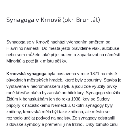
Synagoga v Krnově (okr. Bruntál)
Synagoga se v Krnově nachází východním směrem od
Hlavního náměstí. Do města jezdí pravidelně vlak, autobuse
nebo sem můžete také přijet autem a zaparkovat na náměstí
Minoritů a poté jít k místu pěšky.
Krnovská synagoga
byla postavena v roce 1871 na místě
původních městských hradeb, které byly zbourány. Stavba je
vystavěna v neorománském stylu a jsou zde využity prvky
raně křesťasnké a byzanské architektury. Synagoga sloužila
Židům k bohuslužbám jen do roku 1938, kdy se Sudety
připojily k nacistickému Německu. Okolní synagogy byly
zničeny, krnovská měla být také zničena, ale město se
rozhodlo udělat podvod na nacisty. Ze synagogy odstranili
židovské symboly a přeměnili ji na tržnici. Díky tomuto činu