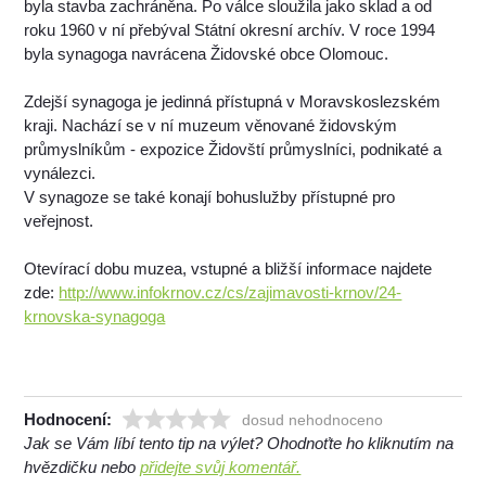
byla stavba zachráněna. Po válce sloužila jako sklad a od
roku 1960 v ní přebýval Státní okresní archív. V roce 1994
byla synagoga navrácena Židovské obce Olomouc.
Zdejší synagoga je jedinná přístupná v Moravskoslezském
kraji. Nachází se v ní muzeum věnované židovským
průmyslníkům - expozice Židovští průmyslníci, podnikaté a
vynálezci.
V synagoze se také konají bohuslužby přístupné pro
veřejnost.
Otevírací dobu muzea, vstupné a bližší informace najdete
zde:
http://www.infokrnov.cz/cs/zajimavosti-krnov/24-
krnovska-synagoga
Hodnocení:
dosud nehodnoceno
Jak se Vám líbí tento tip na výlet? Ohodnoťte ho kliknutím na
hvězdičku nebo
přidejte svůj komentář.