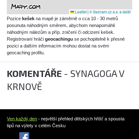
Leaflet
|
© Seznam.cz a.s. a další
Pozice
kešek
na mapě je záměrně o cca 10 - 30 metrů
posunuta náhodným směrem, abychom nenapomáhli
náhodným nálezům a příp. zničení či odcizení kešek.
Registrovaní hráči
geocachingu
se pochopitelně k přesné
pozici a dalším informacím mohou dostat na svém
geocaching profilu.
KOMENTÁŘE
- SYNAGOGA V
KRNOVĚ
Ven každý den
- největší přehled dětských hřišť a spousta
tipů na výlety v celém Česku