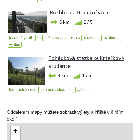
Rozhledna Hraniční vrch
6 km
2 / 5
jezero / rybník
les
městská architektura
muzeum
rozhledna
výhled
Pohádková stezka ke Krtečkově
studánce
4 km
1 / 5
les
potok / řeka
pramen / studánka
výhled
Oddálením mapy můžete zobrazit výlety a hřiště v širším
okolí
+