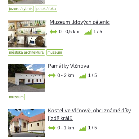
jezero / rybník
potok / řeka
Muzeum lidových pálenic
0 - 0,5 km
1 / 5
městská architektura
muzeum
Památky Vlčnova
0 - 2 km
1 / 5
muzeum
Kostel ve Vlčnově, obci známé díky
jízdě králů
0 - 1 km
1 / 5