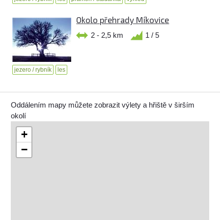
Okolo přehrady Míkovice
2 - 2,5 km
1 / 5
jezero / rybník
les
Oddálením mapy můžete zobrazit výlety a hřiště v širším
okolí
+
−