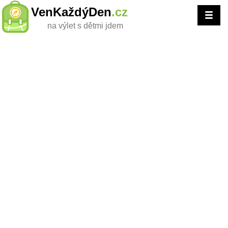
VenKaždýDen
.cz
na výlet s dětmi jdem