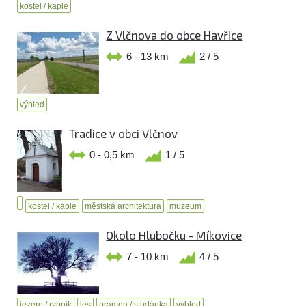
kostel / kaple
Z Vlčnova do obce Havřice
6 - 13 km
2 / 5
výhled
Tradice v obci Vlčnov
0 - 0,5 km
1 / 5
kostel / kaple
městská architektura
muzeum
Okolo Hlubočku - Míkovice
7 - 10 km
4 / 5
jezero / rybník
les
pramen / studánka
výhled