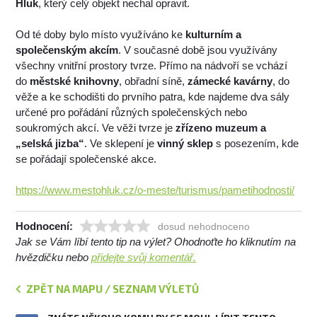
Hluk
, který celý objekt nechal opravit.
Od té doby bylo místo využíváno ke
kulturním a
společenským akcím
. V současné době jsou využívány
všechny vnitřní prostory tvrze. Přímo na nádvoří se vchází
do
městské knihovny
, obřadní síně,
zámecké kavárny
, do
věže a ke schodišti do prvního patra, kde najdeme dva sály
určené pro pořádání různých společenských nebo
soukromých akcí. Ve věži tvrze je
zřízeno muzeum a
„selská jizba“
. Ve sklepení je
vinný sklep
s posezením, kde
se pořádají společenské akce.
https://www.mestohluk.cz/o-meste/turismus/pametihodnosti/
Hodnocení:
dosud nehodnoceno
Jak se Vám líbí tento tip na výlet? Ohodnoťte ho kliknutím na
hvězdičku nebo
přidejte svůj komentář.
ZPĚT NA MAPU / SEZNAM VÝLETŮ