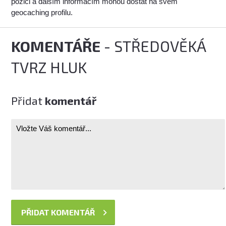
pozici a dalším informacím mohou dostat na svém
geocaching profilu.
KOMENTÁŘE
- STŘEDOVĚKÁ
TVRZ HLUK
Přidat
komentář