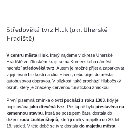
Středověká tvrz Hluk (okr. Uherské
Hradiště)
V centru města Hluk
, který najdeme v okrese Uherské
Hradiště ve Zlínském kraji, se na Komenského náměstí
nachází
středověká tvrz
. Autem je možné přijet a zaparkovat
v její těsné blízkosti na ulici Hlavní, nebo přijet do města
autobusovou dopravou. V blízkosti také prochází Hlubočský
okruh, který je značený červenou turistickou značkou.
První písemná zmínka o tvrzi
pochází z roku 1303
, kdy je
popisována
jako dřevěná tvrz
. Postupně byla
přestavěna na
kamennou stavbu
, která se postupem času dostala do
držení
rodu Lichtenštejnů
, kteří ji měli v majetku do 20. let
19. století. V této době se tvrz dostala
do majetku města