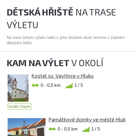
DĚTSKÁ HŘIŠTĚ
NA TRASE
VÝLETU
Na trase tohoto výletu nebo v jeho blízkém okolí nevíme o žádném
dětském hřišti.
KAM NA VÝLET
V OKOLÍ
Kostel sv. Vavřince v Hluku
0 - 0,5 km
1 / 5
kostel / kaple
Památkové domky ve městě Hluk
0 - 0,5 km
1 / 5