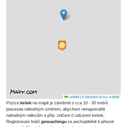
Leaflet
|
© Seznam.cz a.s. a další
Pozice
kešek
na mapě je záměrně o cca 10 - 30 metrů
posunuta náhodným směrem, abychom nenapomáhli
náhodným nálezům a příp. zničení či odcizení kešek.
Registrovaní hráči
geocachingu
se pochopitelně k přesné