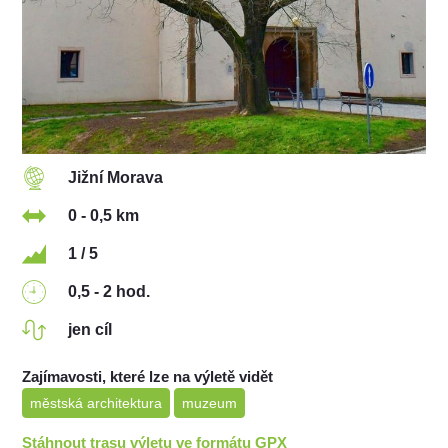
Jižní Morava
0 - 0,5 km
1 / 5
0,5 - 2 hod.
jen cíl
Zajímavosti, které lze na výletě vidět
městská architektura
muzeum
Stáhnout trasu výletu ve formátu GPX