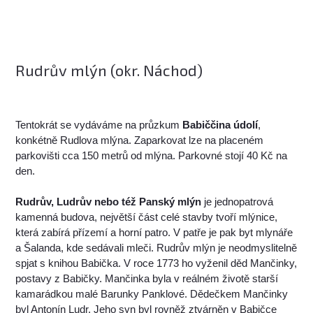
Rudrův mlýn (okr. Náchod)
Tentokrát se vydáváme na průzkum
Babiččina údolí
,
konkétně Rudlova mlýna. Zaparkovat lze na placeném
parkovišti cca 150 metrů od mlýna. Parkovné stojí 40 Kč na
den.
Rudrův, Ludrův nebo též Panský mlýn
je jednopatrová
kamenná budova, největší část celé stavby tvoří mlýnice,
která zabírá přízemí a horní patro. V patře je pak byt mlynáře
a Šalanda, kde sedávali mleči. Rudrův mlýn je neodmyslitelně
spjat s knihou Babička. V roce 1773 ho vyženil děd Mančinky,
postavy z Babičky. Mančinka byla v reálném životě starší
kamarádkou malé Barunky Panklové. Dědečkem Mančinky
byl Antonín Ludr. Jeho syn byl rovněž ztvárněn v Babičce