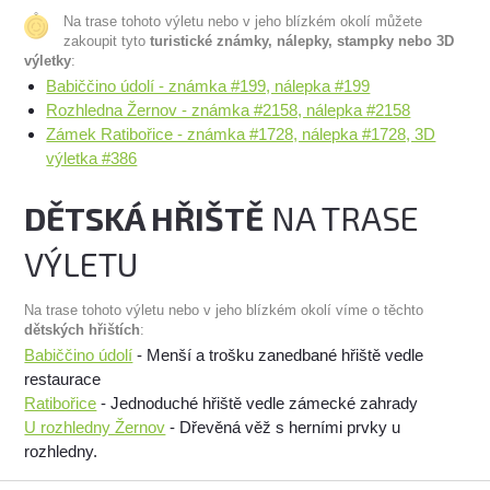
Na trase tohoto výletu nebo v jeho blízkém okolí můžete
zakoupit tyto
turistické známky, nálepky, stampky nebo 3D
výletky
:
Babiččino údolí - známka #199, nálepka #199
Rozhledna Žernov - známka #2158, nálepka #2158
Zámek Ratibořice - známka #1728, nálepka #1728, 3D
výletka #386
DĚTSKÁ HŘIŠTĚ
NA TRASE
VÝLETU
Na trase tohoto výletu nebo v jeho blízkém okolí víme o těchto
dětských hřištích
:
Babiččino údolí
- Menší a trošku zanedbané hřiště vedle
restaurace
Ratibořice
- Jednoduché hřiště vedle zámecké zahrady
U rozhledny Žernov
- Dřevěná věž s herními prvky u
rozhledny.