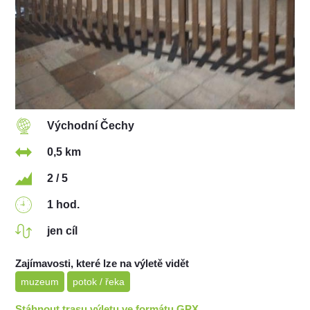
Východní Čechy
0,5 km
2 / 5
1 hod.
jen cíl
Zajímavosti, které lze na výletě vidět
muzeum
potok / řeka
Stáhnout trasu výletu ve formátu GPX