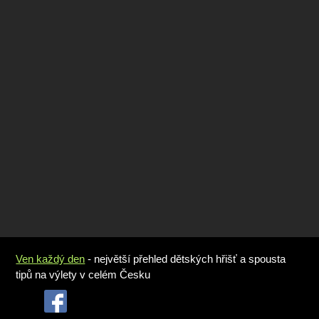
Ven každý den
- největší přehled dětských hřišť a spousta
tipů na výlety v celém Česku