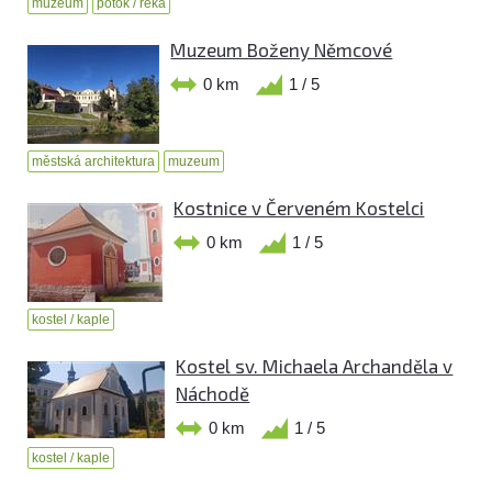
muzeum
potok / řeka
Muzeum Boženy Němcové
0 km
1 / 5
městská architektura
muzeum
Kostnice v Červeném Kostelci
0 km
1 / 5
kostel / kaple
Kostel sv. Michaela Archanděla v
Náchodě
0 km
1 / 5
kostel / kaple