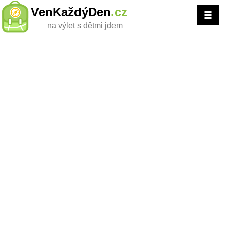
VenKaždýDen
.cz
na výlet s dětmi jdem