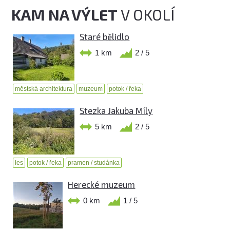
KAM NA VÝLET
V OKOLÍ
Staré bělidlo
1 km
2 / 5
městská architektura
muzeum
potok / řeka
Stezka Jakuba Míly
5 km
2 / 5
les
potok / řeka
pramen / studánka
Herecké muzeum
0 km
1 / 5