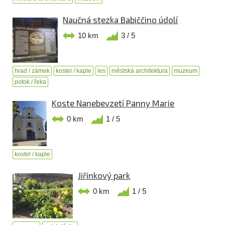
Naučná stezka Babiččino údolí
10 km
3 / 5
hrad / zámek
kostel / kaple
les
městská architektura
muzeum
potok / řeka
Koste Nanebevzetí Panny Marie
0 km
1 / 5
kostel / kaple
Jiřinkový park
0 km
1 / 5