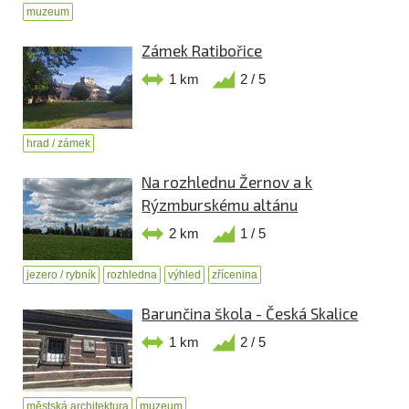
muzeum
Zámek Ratibořice
1 km
2 / 5
hrad / zámek
Na rozhlednu Žernov a k
Rýzmburskému altánu
2 km
1 / 5
jezero / rybník
rozhledna
výhled
zřícenina
Barunčina škola - Česká Skalice
1 km
2 / 5
městská architektura
muzeum