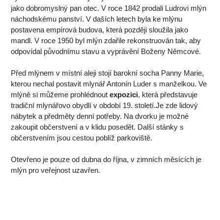
jako dobromyslný pan otec. V roce 1842 prodali Ludrovi mlýn
náchodskému panství. V daších letech byla ke mlýnu
postavena empírová budova, která později sloužila jako
mandl. V roce 1950 byl mlýn zdařile rekonstruován tak, aby
odpovídal původnímu stavu a vyprávění Boženy Němcové.
Před mlýnem v místní aleji stojí barokní socha Panny Marie,
kterou nechal postavit mlynář Antonín Luder s manželkou. Ve
mlýně si můžeme prohlédnout
expozici
, která představuje
tradiční mlynářovo obydlí v období 19. století.Je zde lidový
nábytek a předměty denní potřeby. Na dvorku je možné
zakoupit občerstvení a v klidu posedět. Další stánky s
občerstvením jsou cestou poblíž parkoviště.
Otevřeno je pouze od dubna do října, v zimních měsících je
mlýn pro veřejnost uzavřen.