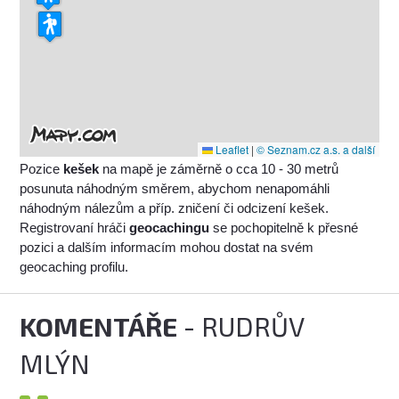
Leaflet
|
© Seznam.cz a.s. a další
Pozice
kešek
na mapě je záměrně o cca 10 - 30 metrů
posunuta náhodným směrem, abychom nenapomáhli
náhodným nálezům a příp. zničení či odcizení kešek.
Registrovaní hráči
geocachingu
se pochopitelně k přesné
pozici a dalším informacím mohou dostat na svém
geocaching profilu.
KOMENTÁŘE
- RUDRŮV
MLÝN