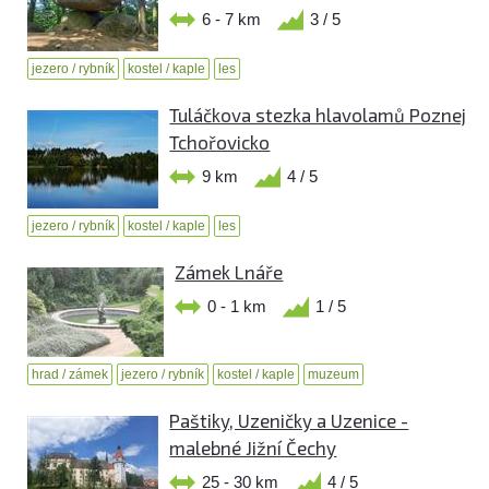
6 - 7 km
3 / 5
jezero / rybník
kostel / kaple
les
Tuláčkova stezka hlavolamů Poznej
Tchořovicko
9 km
4 / 5
jezero / rybník
kostel / kaple
les
Zámek Lnáře
0 - 1 km
1 / 5
hrad / zámek
jezero / rybník
kostel / kaple
muzeum
Paštiky, Uzeničky a Uzenice -
malebné Jižní Čechy
25 - 30 km
4 / 5