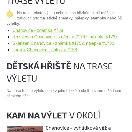
TRASE VÝLETU
Na trase tohoto výletu nebo v jeho blízkém okolí můžete
zakoupit tyto
turistické známky, nálepky, stampky nebo 3D
výletky
:
Chanovice - známka #758
Rozhledna Chanovice - známka #1797, nálepka #1797
Skanzen Chanovice - známka #1792, nálepka #1792
zámek Chanovice - nálepka #758
DĚTSKÁ HŘIŠTĚ
NA TRASE
VÝLETU
Na trase tohoto výletu nebo v jeho blízkém okolí nevíme o žádném
dětském hřišti.
KAM NA VÝLET
V OKOLÍ
Chanovice - vyhlídková věž a