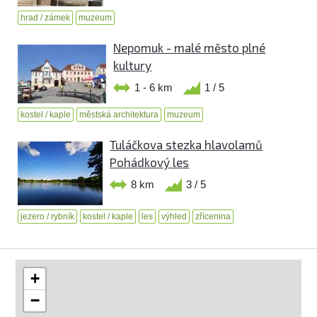
hrad / zámek
muzeum
Nepomuk - malé město plné
kultury
1 - 6 km
1 / 5
kostel / kaple
městská architektura
muzeum
Tuláčkova stezka hlavolamů
Pohádkový les
8 km
3 / 5
jezero / rybník
kostel / kaple
les
výhled
zřícenina
+
−