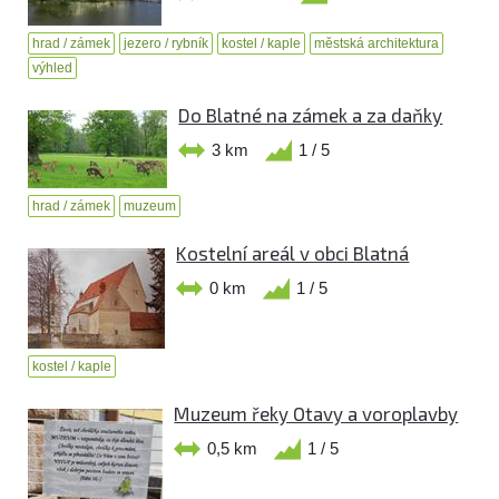
hrad / zámek
jezero / rybník
kostel / kaple
městská architektura
výhled
Do Blatné na zámek a za daňky
3 km
1 / 5
hrad / zámek
muzeum
Kostelní areál v obci Blatná
0 km
1 / 5
kostel / kaple
Muzeum řeky Otavy a voroplavby
0,5 km
1 / 5