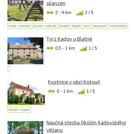
skanzen
2 - 4 km
2 / 5
hrad / zámek
jezero / rybník
kostel / kaple
les
muzeum
rozhledna
Tvrz Kadov u Blatné
0,5 - 1 km
1 / 5
Kostnice v obci Kotouň
0 - 1 km
1 / 5
kostel / kaple
Naučná stezka Okolím Kadovského
viklanu