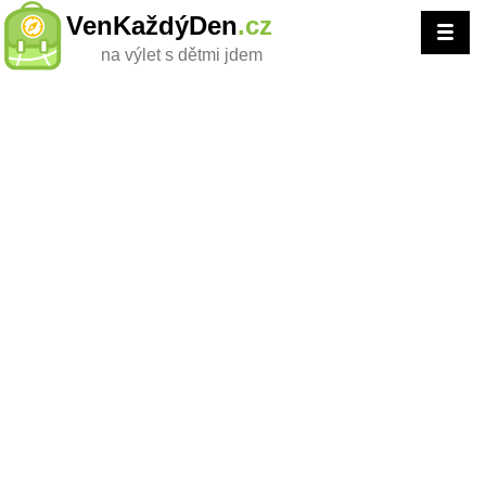
VenKaždýDen
.cz
na výlet s dětmi jdem