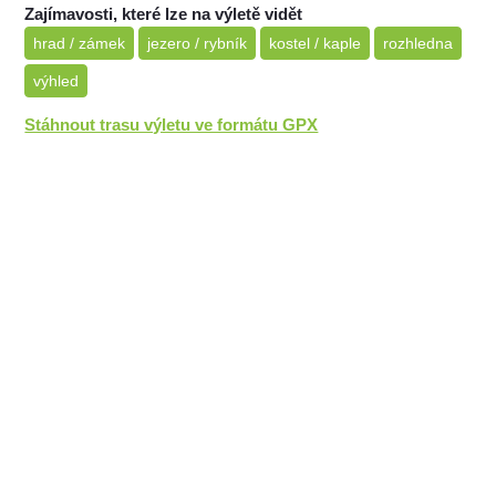
Zajímavosti, které lze na výletě vidět
hrad / zámek
jezero / rybník
kostel / kaple
rozhledna
výhled
Stáhnout trasu výletu ve formátu GPX