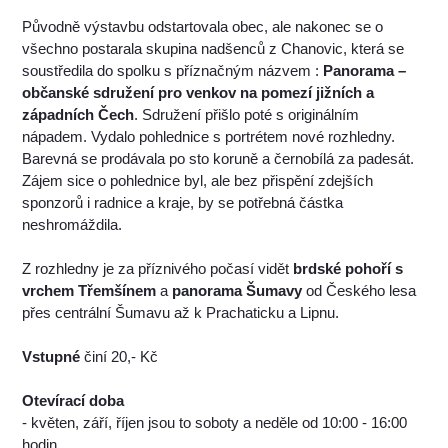
Původně výstavbu odstartovala obec, ale nakonec se o
všechno postarala skupina nadšenců z Chanovic, která se
soustředila do spolku s příznačným názvem :
Panorama –
občanské sdružení pro venkov na pomezí jižních a
západních Čech
. Sdružení přišlo poté s originálním
nápadem. Vydalo pohlednice s portrétem nové rozhledny.
Barevná se prodávala po sto koruně a černobílá za padesát.
Zájem sice o pohlednice byl, ale bez přispění zdejších
sponzorů i radnice a kraje, by se potřebná částka
neshromáždila.
Z rozhledny je za příznivého počasí vidět
brdské pohoří s
vrchem Třemšínem
a
panorama Šumavy
od Českého lesa
přes centrální Šumavu až k Prachaticku a Lipnu.
Vstupné
činí 20,- Kč
Otevírací doba
- květen, září, říjen jsou to soboty a neděle od 10:00 - 16:00
hodin