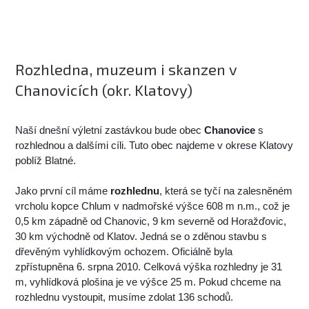
Rozhledna, muzeum i skanzen v
Chanovicích (okr. Klatovy)
Naší dnešní výletní zastávkou bude obec
Chanovice
s
rozhlednou a dalšími cíli. Tuto obec najdeme v okrese Klatovy
poblíž Blatné.
Jako první cíl máme
rozhlednu
, která se tyčí na zalesněném
vrcholu kopce Chlum v nadmořské výšce 608 m n.m., což je
0,5 km západně od Chanovic, 9 km severně od Horažďovic,
30 km východně od Klatov. Jedná se o zděnou stavbu s
dřevěným vyhlídkovým ochozem. Oficiálně byla
zpřístupněna 6. srpna 2010. Celková výška rozhledny je 31
m, vyhlídková plošina je ve výšce 25 m. Pokud chceme na
rozhlednu vystoupit, musíme zdolat 136 schodů.