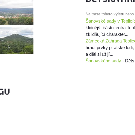
Na trase tohoto výletu nebo
Šanovské sady v Teplicí
klidnější části centra Te
zklidňující charakter....
Zámecká Zahrada Teplic
hrací prvky pirátské lod
a děti si užijí...
Šanovského sady
- Dětsk
GU