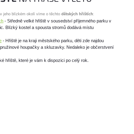
 v jeho blízkém okolí víme o těchto
dětských hřištích
:
ch
- Středně velké hřiště v sousedství příjemného parku v
plic. Blízký kostel a spousta stromů dodává místu
e
- Hřiště je na kraji městského parku, děti zde najdou
i, pružinové houpačky a skluzavky. Nedaleko je občerstvení
é hřiště, které je vám k dispozici po celý rok.