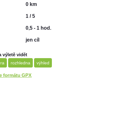
0 km
1 / 5
0,5 - 1 hod.
jen cíl
a výletě vidět
ura
rozhledna
výhled
ve formátu GPX