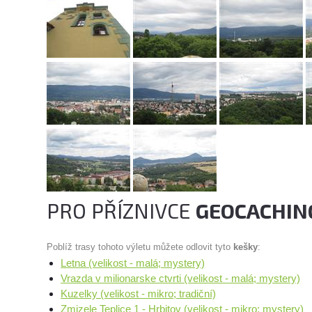
PRO PŘÍZNIVCE
GEOCACHIN
Poblíž trasy tohoto výletu můžete odlovit tyto
kešky
:
Letna (velikost - malá; mystery)
Vrazda v milionarske ctvrti (velikost - malá; mystery)
Kuzelky (velikost - mikro; tradiční)
Zmizele Teplice 1 - Hrbitov (velikost - mikro; mystery)