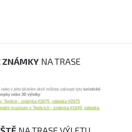
É ZNÁMKY
NA TRASE
u nebo v jeho blízkém okolí můžete zakoupit tyto
turistické
ampky nebo 3D výletky
:
ele, Teplice - známka #2875, nálepka #2875
onální muzeum v Teplicích - známka #1645, nálepka
IŠTĚ
NA TRASE VÝLETU