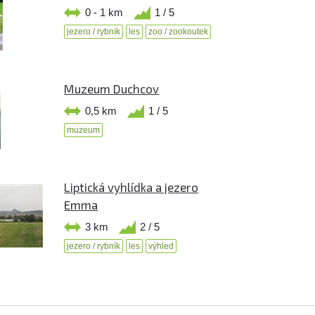
0 - 1 km
1 / 5
jezero / rybník
les
zoo / zookoutek
Muzeum Duchcov
0,5 km
1 / 5
muzeum
Liptická vyhlídka a jezero
Emma
3 km
2 / 5
jezero / rybník
les
výhled