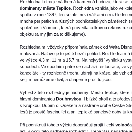
Rozhledna Letná je nádherná kamenná budova, která se p
dominanty města Teplice
. Rozhledna vznikla jako velkol
spolku v roce 1897, ten se ale mezi válkami o rozhlednu n
mnoha peripetiích a různých podnikatelských záměrech se
společnosti Viamont, která provedla celkovou rekonstrukci
objektu (a my jim za to děkujeme).
Rozhledna mi vždycky připomínala zámek od Walta Disne
malovaná. Naživo je to ještě hezčí pohled. Rozhledna má
ve výšce 4,3 m, 11 m a 15,7 m. Na nejvyšší vyhlídku vys
schodech. Ve spodním patře se nachází restaurace, ve v
kanceláře - ty rozhledně trochu ubírají na kráse, ale vzhl
se jim nemůžeme divit, a chápeme proč tu jsou.
Výhled z této rozhledny je nádherný. Město Teplice, které 
hlavní dominantou
Doubravkou
. I blízké okolí a to před
s Krupkou, Dubím či Osekem a nastraně druhé České Stř
lesů je prostě fascinující a ani teplické panelové doby tu k
Při podniknutí tohoto výletu doporučuji projít i celý
volnoča
lěží v okolí této nádherné rozhledny. Třeba Vás napadne ješ