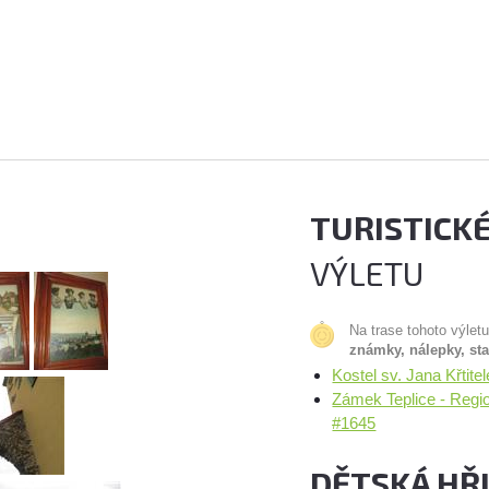
TURISTICK
VÝLETU
Na trase tohoto výlet
známky, nálepky, st
Kostel sv. Jana Křtit
Zámek Teplice - Regi
#1645
DĚTSKÁ HŘ