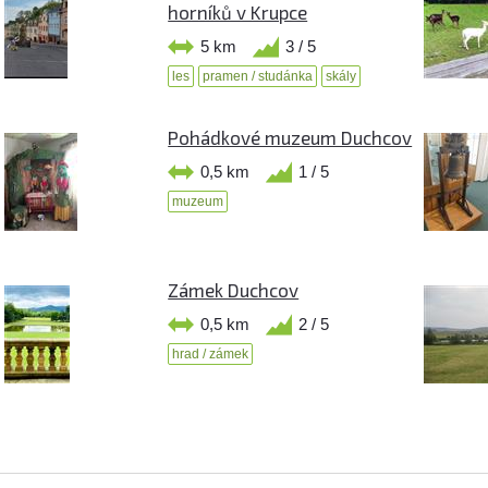
horníků v Krupce
5 km
3 / 5
les
pramen / studánka
skály
Pohádkové muzeum Duchcov
0,5 km
1 / 5
muzeum
Zámek Duchcov
0,5 km
2 / 5
hrad / zámek