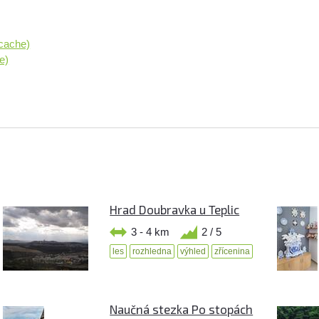
hcache)
e)
Hrad Doubravka u Teplic
3 - 4 km
2 / 5
les
rozhledna
výhled
zřícenina
Naučná stezka Po stopách