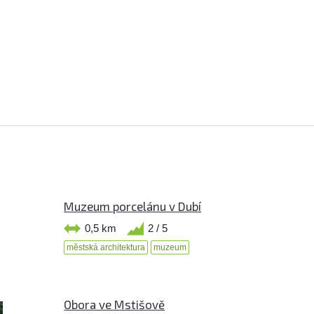
Muzeum porcelánu v Dubí
0,5 km
2 / 5
městská architektura
muzeum
Obora ve Mstišově