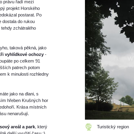
o právu řadí mezi
epý projekt Horského
edokázal postarat. Po
 dostala do rukou
 tehdy zchátralého
yho, taková pěkná, jako
tři vyhlídkové ochozy
-
toupáte po celkem 91
yšších patrech potom
edem k minulosti rozhledny
máte jako na dlani, s
evším hřeben Krušných hor
edohoří. Krása místních
rásu nenarušují.
sový areál a park
, který
Turistický region
tě další využití času :)