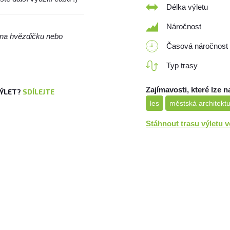
Délka výletu
Náročnost
m na hvězdičku nebo
Časová náročnost
Typ trasy
Zajímavosti, které lze n
VÝLET?
SDÍLEJTE
les
městská architekt
Stáhnout trasu výletu 