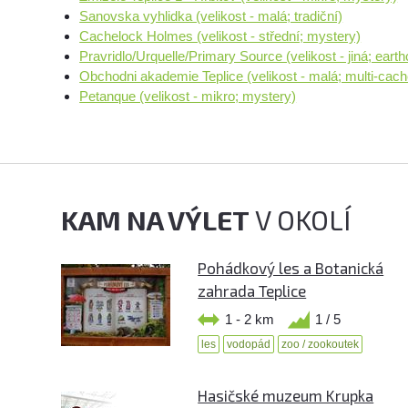
Sanovska vyhlidka (velikost - malá; tradiční)
Cachelock Holmes (velikost - střední; mystery)
Pravridlo/Urquelle/Primary Source (velikost - jiná; eart
Obchodni akademie Teplice (velikost - malá; multi-cach
Petanque (velikost - mikro; mystery)
KAM NA VÝLET
V OKOLÍ
Pohádkový les a Botanická
zahrada Teplice
1 - 2 km
1 / 5
les
vodopád
zoo / zookoutek
Hasičské muzeum Krupka