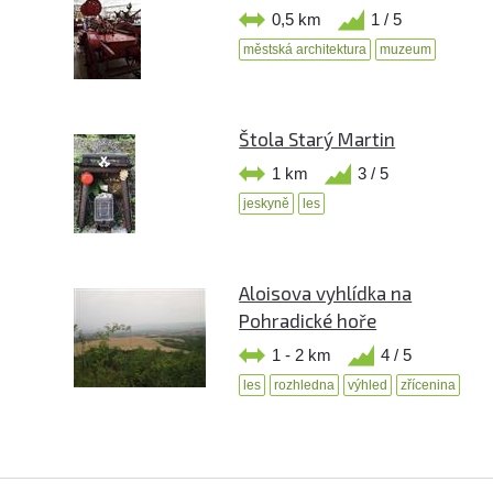
0,5 km
1 / 5
městská architektura
muzeum
Štola Starý Martin
1 km
3 / 5
jeskyně
les
Aloisova vyhlídka na
Pohradické hoře
1 - 2 km
4 / 5
les
rozhledna
výhled
zřícenina