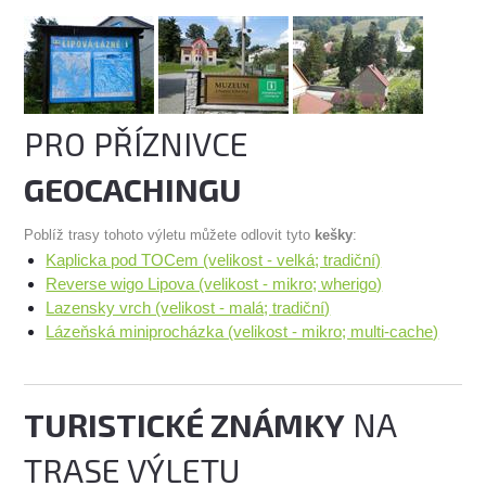
PRO PŘÍZNIVCE
GEOCACHINGU
Poblíž trasy tohoto výletu můžete odlovit tyto
kešky
:
Kaplicka pod TOCem (velikost - velká; tradiční)
Reverse wigo Lipova (velikost - mikro; wherigo)
Lazensky vrch (velikost - malá; tradiční)
Lázeňská miniprocházka (velikost - mikro; multi-cache)
TURISTICKÉ ZNÁMKY
NA
TRASE VÝLETU