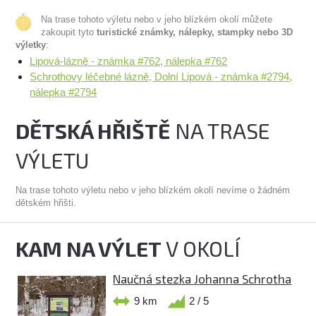
Na trase tohoto výletu nebo v jeho blízkém okolí můžete
zakoupit tyto
turistické známky, nálepky, stampky nebo 3D
výletky
:
Lipová-lázně - známka #762, nálepka #762
Schrothovy léčebné lázně, Dolní Lipová - známka #2794,
nálepka #2794
DĚTSKÁ HŘIŠTĚ
NA TRASE
VÝLETU
Na trase tohoto výletu nebo v jeho blízkém okolí nevíme o žádném
dětském hřišti.
KAM NA VÝLET
V OKOLÍ
Naučná stezka Johanna Schrotha
9 km
2 / 5