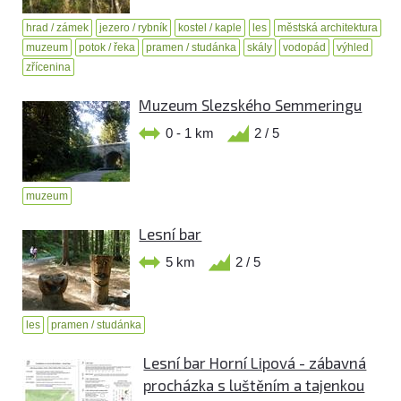
hrad / zámek
jezero / rybník
kostel / kaple
les
městská architektura
muzeum
potok / řeka
pramen / studánka
skály
vodopád
výhled
zřícenina
Muzeum Slezského Semmeringu
0 - 1 km
2 / 5
muzeum
Lesní bar
5 km
2 / 5
les
pramen / studánka
Lesní bar Horní Lipová - zábavná
procházka s luštěním a tajenkou