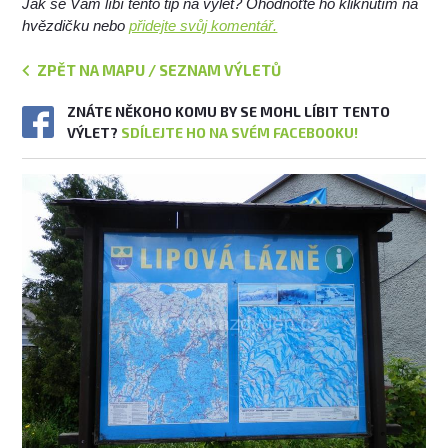
Jak se Vám líbí tento tip na výlet? Ohodnoťte ho kliknutím na
hvězdičku nebo
přidejte svůj komentář.
ZPĚT NA MAPU / SEZNAM VÝLETŮ
ZNÁTE NĚKOHO KOMU BY SE MOHL LÍBIT TENTO
VÝLET?
SDÍLEJTE HO NA SVÉM FACEBOOKU!