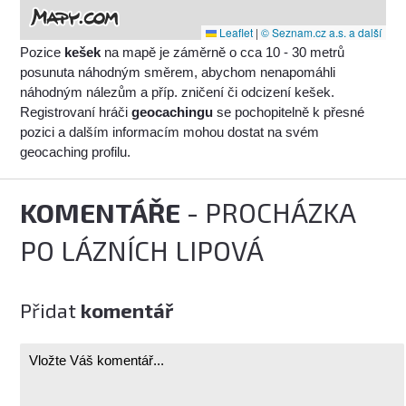
Leaflet
|
© Seznam.cz a.s. a další
Pozice
kešek
na mapě je záměrně o cca 10 - 30 metrů
posunuta náhodným směrem, abychom nenapomáhli
náhodným nálezům a příp. zničení či odcizení kešek.
Registrovaní hráči
geocachingu
se pochopitelně k přesné
pozici a dalším informacím mohou dostat na svém
geocaching profilu.
KOMENTÁŘE
- PROCHÁZKA
PO LÁZNÍCH LIPOVÁ
Přidat
komentář