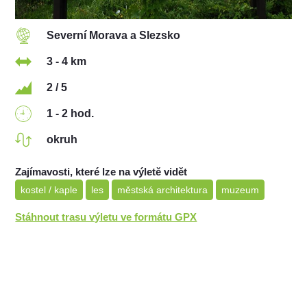
Severní Morava a Slezsko
3 - 4 km
2 / 5
1 - 2 hod.
okruh
Zajímavosti, které lze na výletě vidět
kostel / kaple
les
městská architektura
muzeum
Stáhnout trasu výletu ve formátu GPX