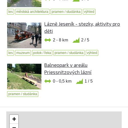
les
městská architektura
pramen / studánka
výhled
Lázně Jeseník - stezky, aktivity pro
děti
2 - 8 km
2 / 5
les
muzeum
potok / řeka
pramen / studánka
výhled
Balneopark v areálu
Priessnitzových lázní
0 - 0,5 km
1 / 5
pramen / studánka
+
−