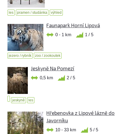
les
pramen / studánka
výhled
Faunapark Horní Lipová
0 - 1 km
1 / 5
jezero / rybník
zoo / zookoutek
Jeskyně Na Pomezí
0,5 km
2 / 5
jeskyně
les
Hřebenovka z Lipové lázně do
Javorníku
10 - 33 km
5 / 5