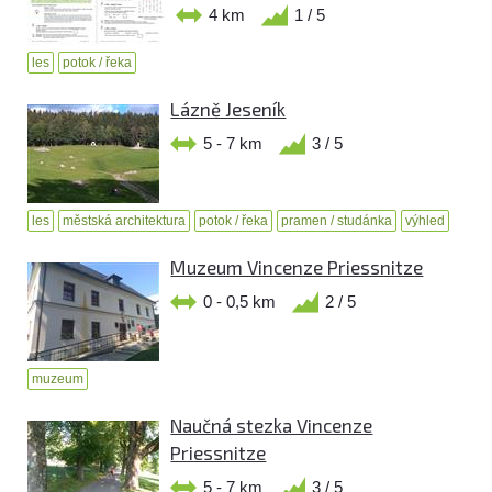
4 km
1 / 5
les
potok / řeka
Lázně Jeseník
5 - 7 km
3 / 5
les
městská architektura
potok / řeka
pramen / studánka
výhled
Muzeum Vincenze Priessnitze
0 - 0,5 km
2 / 5
muzeum
Naučná stezka Vincenze
Priessnitze
5 - 7 km
3 / 5