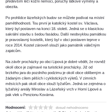
především léčí kožní nemoci, poruchy látkové výměny a
obezita.
Po prohlídce lázeňských budov se můžete podívat na místní
pamětihodnosti. Tou první je katolický kostel sv. Václava,
který byl postaven na konci 18. století. Jedná se o klasickou
sakrální stavbu s šedou fasádou. Další neobvyklou památkou
je pravoslavný kostelík, který byl v obci postaven teprve v
roce 2014. Kostel zároveň slouží jako památník válečným
zajatcům.
Na závěr procházky po obci Lipová je dobré vědět, že rovněž
okolí obce je zajímavé na turistické procházky. Již od
brzkého jara do pozdního podzimu je okolí obce oblíbeným a
žádaným cílem pěších i cyklistických výletů. V zimních
měsících pak okolí obce slouží lyžařům. Jedná se zejména o
lyžařský areály Miroslav a Lázeňský vrch v Horní Lipové a
pak vlek u Penzionu Kovárna.
Hodnocení:
dosud nehodnoceno