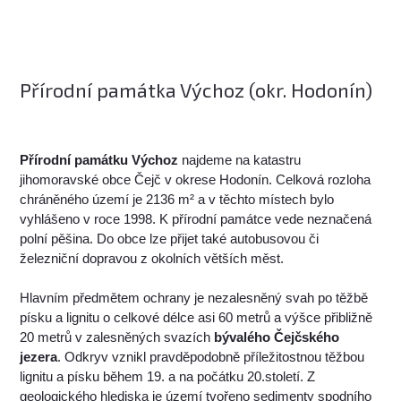
Přírodní památka Výchoz (okr. Hodonín)
Přírodní památku Výchoz
najdeme na katastru
jihomoravské obce Čejč v okrese Hodonín. Celková rozloha
chráněného území je 2136 m² a v těchto místech bylo
vyhlášeno v roce 1998. K přírodní památce vede neznačená
polní pěšina. Do obce lze přijet také autobusovou či
železniční dopravou z okolních větších měst.
Hlavním předmětem ochrany je nezalesněný svah po těžbě
písku a lignitu o celkové délce asi 60 metrů a výšce přibližně
20 metrů v zalesněných svazích
bývalého Čejčského
jezera
. Odkryv vznikl pravděpodobně příležitostnou těžbou
lignitu a písku během 19. a na počátku 20.století. Z
geologického hlediska je území tvořeno sedimenty spodního