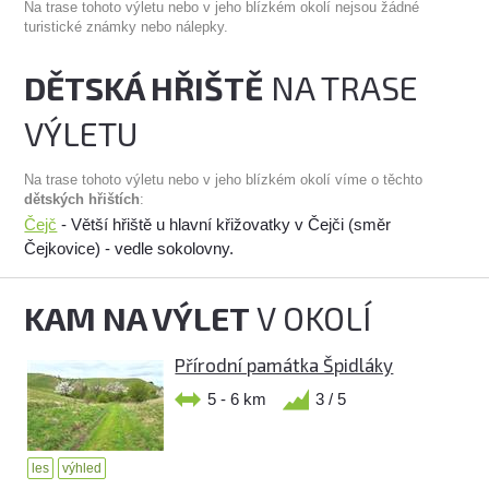
Na trase tohoto výletu nebo v jeho blízkém okolí nejsou žádné
turistické známky nebo nálepky.
DĚTSKÁ HŘIŠTĚ
NA TRASE
VÝLETU
Na trase tohoto výletu nebo v jeho blízkém okolí víme o těchto
dětských hřištích
:
Čejč
- Větší hřiště u hlavní křižovatky v Čejči (směr
Čejkovice) - vedle sokolovny.
KAM NA VÝLET
V OKOLÍ
Přírodní památka Špidláky
5 - 6 km
3 / 5
les
výhled