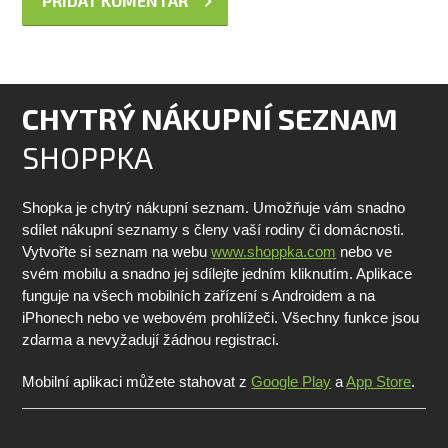
CHYTRÝ NÁKUPNÍ SEZNAM
SHOPPKA
Shopka je chytrý nákupní seznam. Umožňuje vám snadno
sdílet nákupní seznamy s členy vaší rodiny či domácnosti.
Vytvořte si seznam na webu
www.shoppka.com
nebo ve
svém mobilu a snadno jej sdílejte jedním kliknutím. Aplikace
funguje na všech mobilních zařízení s Androidem a na
iPhonech nebo ve webovém prohlížeči. Všechny funkce jsou
zdarma a nevyžadují žádnou registraci.
Mobilní aplikaci můžete stahovat z
Google Play
a
App Store
.