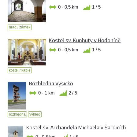
0 - 0,5 km
1 / 5
hrad / zámek
Kostel sv. Kunhuty v Hodoníně
0 - 0,5 km
1 / 5
kostel / kaple
Rozhledna Vyšicko
0 - 1 km
2 / 5
rozhledna
výhled
Kostel sv. Archanděla Michaela v Šardicích
0 - 0,5 km
1 / 5