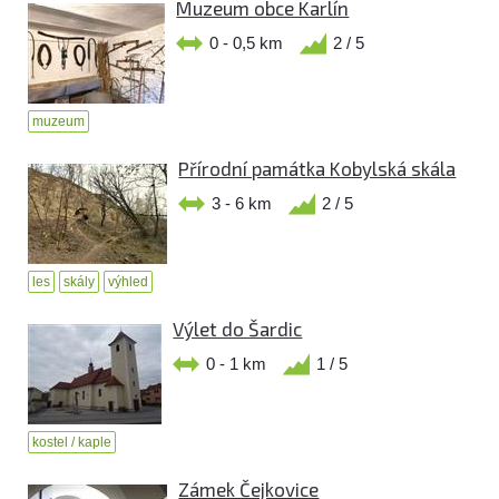
Muzeum obce Karlín
0 - 0,5 km
2 / 5
muzeum
Přírodní památka Kobylská skála
3 - 6 km
2 / 5
les
skály
výhled
Výlet do Šardic
0 - 1 km
1 / 5
kostel / kaple
Zámek Čejkovice