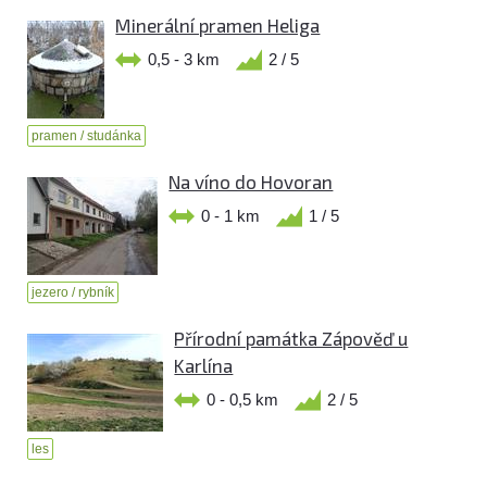
Minerální pramen Heliga
0,5 - 3 km
2 / 5
pramen / studánka
Na víno do Hovoran
0 - 1 km
1 / 5
jezero / rybník
Přírodní památka Zápověď u
Karlína
0 - 0,5 km
2 / 5
les