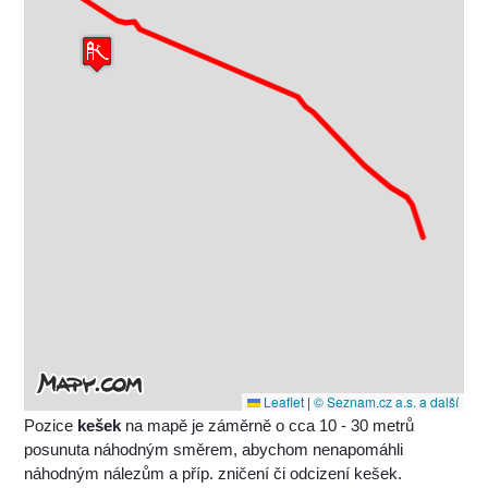
Leaflet
|
© Seznam.cz a.s. a další
Pozice
kešek
na mapě je záměrně o cca 10 - 30 metrů
posunuta náhodným směrem, abychom nenapomáhli
náhodným nálezům a příp. zničení či odcizení kešek.