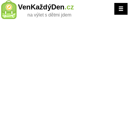
VenKaždýDen
.cz
na výlet s dětmi jdem