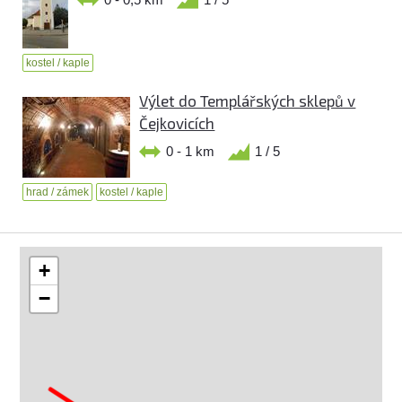
kostel / kaple
Výlet do Templářských sklepů v
Čejkovicích
0 - 1 km
1 / 5
hrad / zámek
kostel / kaple
+
−