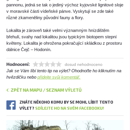
pannonu, jedná se tak o jediný výchoz kyjovské lignitové sloje
v moravské části vídeňské pánve. Vyskytují se zde také
různé zkameněliny původní fauny a flory.
Lokalita je zároveň také velmi významným hnízdištěm
břehulí, svahy nad lokalitou jsou typickým biotopem stepní
květeny. Lokalita je ohrožena pokračující skládkou z prostoru
dálnice Čejč – Hodonín.
Hodnocení:
dosud nehodnoceno
Jak se Vám líbí tento tip na výlet? Ohodnoťte ho kliknutím na
hvězdičku nebo
přidejte svůj komentář.
ZPĚT NA MAPU / SEZNAM VÝLETŮ
ZNÁTE NĚKOHO KOMU BY SE MOHL LÍBIT TENTO
VÝLET?
SDÍLEJTE HO NA SVÉM FACEBOOKU!