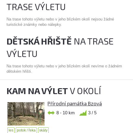
TRASE VÝLETU
Na trase tohoto výletu nebo v jeho blízkém okolí nejsou žádné
turistické známky nebo nálepky.
DĚTSKÁ HŘIŠTĚ
NA TRASE
VÝLETU
Na trase tohoto výletu nebo v jeho blízkém okolí nevíme o žádném
dětském hřišti.
KAM NA VÝLET
V OKOLÍ
Přírodní památka Bzová
8 - 10 km
3 / 5
les
potok / řeka
skály