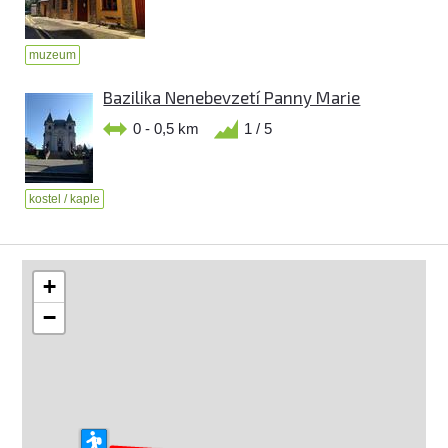
muzeum
Bazilika Nenebevzetí Panny Marie
0 - 0,5 km
1 / 5
kostel / kaple
+
−