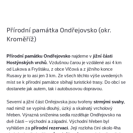
Přírodní památka Ondřejovsko (okr.
Kroměříž)
Přírodní památku Ondřejovsko
najdeme v
jižní části
Hostýnských vrchů
. Vzdušnou čarou je vzdálené asi 4 km
od Lukova a Fryštáku, z obce Vlčová a z jižního konce
Rusavy je to asi jen 3 km. Ze všech těchto výše uvedených
míst se k přírodní památce sbíhají turistické trasy. Do obcí se
dostanete jak autem, tak i autobusovou dopravou.
Severní a jižní část Onřejovska jsou tvořeny
strmými svahy
,
nad nimiž se vypíná dlouhý, úzký a skalnatý vrcholový
hřeben. Výrazná sníženina sedla rozděluje Ondřejovsko na
dvě části – východní a západní. Východní hřeben byl
vyhlášen za
přírodní rezervaci
. Její rozloha činí okolo 4ha