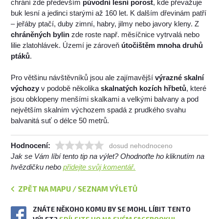
chrání zde především
původní lesní porost
, kde převažuje
buk lesní a jedinci starými až 160 let. K dalším dřevinám patří
– jeřáby ptačí, duby zimní, habry, jilmy nebo javory kleny. Z
chráněných bylin
zde roste např. měsíčnice vytrvalá nebo
lilie zlatohlávek. Území je zároveň
útočištěm mnoha druhů
ptáků
.
Pro většinu návštěvníků jsou ale zajímavější
výrazné skalní
výchozy
v podobě několika
skalnatých kozích hřbetů
, které
jsou obklopeny menšími skalkami a velkými balvany a pod
největším skalním výchozem spadá z prudkého svahu
balvanitá suť o délce 50 metrů.
Hodnocení:
dosud nehodnoceno
Jak se Vám líbí tento tip na výlet? Ohodnoťte ho kliknutím na
hvězdičku nebo
přidejte svůj komentář.
ZPĚT NA MAPU / SEZNAM VÝLETŮ
ZNÁTE NĚKOHO KOMU BY SE MOHL LÍBIT TENTO