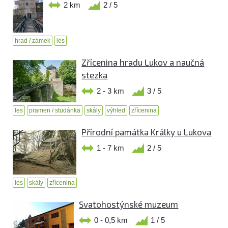
2 km
2 / 5
hrad / zámek
les
Zřícenina hradu Lukov a naučná
stezka
2 - 3 km
3 / 5
les
pramen / studánka
skály
výhled
zřícenina
Přírodní památka Králky u Lukova
1 - 7 km
2 / 5
les
skály
zřícenina
Svatohostýnské muzeum
0 - 0,5 km
1 / 5