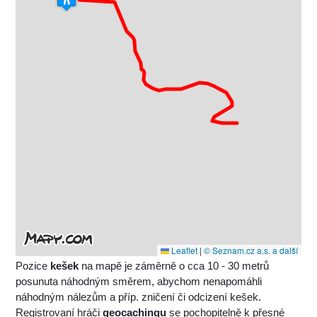
Leaflet
|
© Seznam.cz a.s. a další
Pozice
kešek
na mapě je záměrně o cca 10 - 30 metrů
posunuta náhodným směrem, abychom nenapomáhli
náhodným nálezům a příp. zničení či odcizení kešek.
Registrovaní hráči
geocachingu
se pochopitelně k přesné