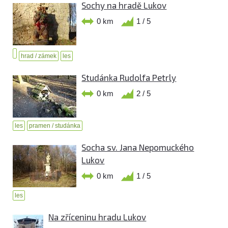
Sochy na hradě Lukov
0 km
1 / 5
hrad / zámek
les
Studánka Rudolfa Petrly
0 km
2 / 5
les
pramen / studánka
Socha sv. Jana Nepomuckého
Lukov
0 km
1 / 5
les
Na zříceninu hradu Lukov