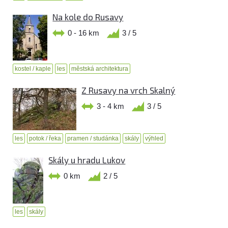
Na kole do Rusavy
0 - 16 km
3 / 5
kostel / kaple
les
městská architektura
Z Rusavy na vrch Skalný
3 - 4 km
3 / 5
les
potok / řeka
pramen / studánka
skály
výhled
Skály u hradu Lukov
0 km
2 / 5
les
skály