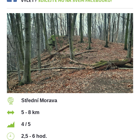
VÝLET?
SDÍLEJTE HO NA SVÉM FACEBOOKU!
Střední Morava
5 - 8 km
4 / 5
2,5 - 6 hod.