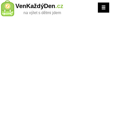
VenKaždýDen
.cz
na výlet s dětmi jdem