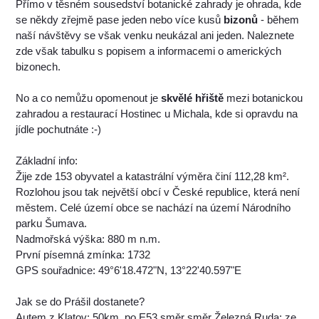
Přímo v těsném sousedství botanické zahrady je ohrada, kde
se někdy zřejmě pase jeden nebo více kusů
bizonů
- během
naší návštěvy se však venku neukázal ani jeden. Naleznete
zde však tabulku s popisem a informacemi o amerických
bizonech.
No a co nemůžu opomenout je
skvělé hřiště
mezi botanickou
zahradou a restaurací Hostinec u Michala, kde si opravdu na
jídle pochutnáte :-)
Základní info:
Žije zde 153 obyvatel a katastrální výměra činí 112,28 km².
Rozlohou jsou tak největší obcí v České republice, která není
městem. Celé území obce se nachází na území Národního
parku Šumava.
Nadmořská výška: 880 m n.m.
První písemná zmínka: 1732
GPS souřadnice: 49°6'18.472"N, 13°22'40.597"E
Jak se do Prášil dostanete?
Autem z Klatov: 50km, po E53 směr směr Železná Ruda; ze