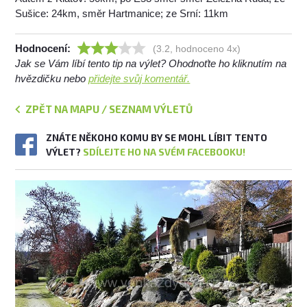
Sušice: 24km, směr Hartmanice; ze Srní: 11km
Hodnocení:
(3.2, hodnoceno 4x)
Jak se Vám líbí tento tip na výlet? Ohodnoťte ho kliknutím na
hvězdičku nebo
přidejte svůj komentář.
ZPĚT NA MAPU / SEZNAM VÝLETŮ
ZNÁTE NĚKOHO KOMU BY SE MOHL LÍBIT TENTO
VÝLET?
SDÍLEJTE HO NA SVÉM FACEBOOKU!