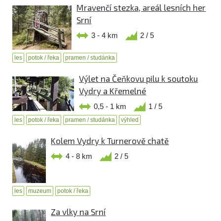
Mravenčí stezka, areál lesních her
Srní
3 - 4 km
2 / 5
les
potok / řeka
pramen / studánka
Výlet na Čeňkovu pilu k soutoku
Vydry a Křemelné
0,5 - 1 km
1 / 5
les
potok / řeka
pramen / studánka
výhled
Kolem Vydry k Turnerově chatě
4 - 8 km
2 / 5
les
muzeum
potok / řeka
Za vlky na Srní