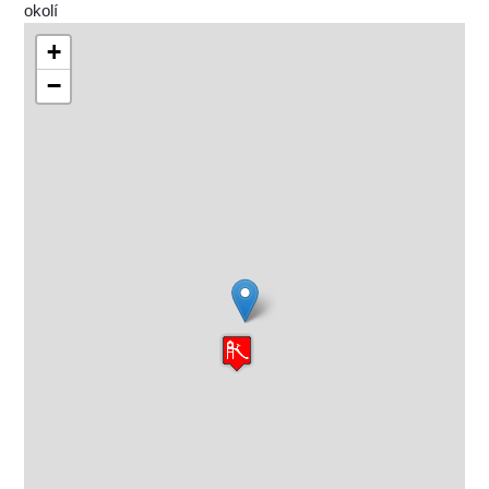
okolí
+
−