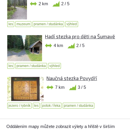
2 km
2 / 5
les
muzeum
pramen / studánka
výhled
Hadí stezka pro děti na Šumavě
4 km
2 / 5
les
pramen / studánka
výhled
Naučná stezka Povydří
7 km
3 / 5
jezero / rybník
les
potok / řeka
pramen / studánka
Oddálením mapy můžete zobrazit výlety a hřiště v širším