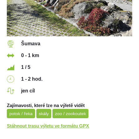
Šumava
0 - 1 km
1 / 5
1 - 2 hod.
jen cíl
Zajímavosti, které lze na výletě vidět
potok / řeka
skály
zoo / zookoutek
Stáhnout trasu výletu ve formátu GPX