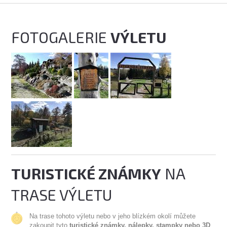
FOTOGALERIE
VÝLETU
TURISTICKÉ ZNÁMKY
NA
TRASE VÝLETU
Na trase tohoto výletu nebo v jeho blízkém okolí můžete
zakoupit tyto
turistické známky, nálepky, stampky nebo 3D