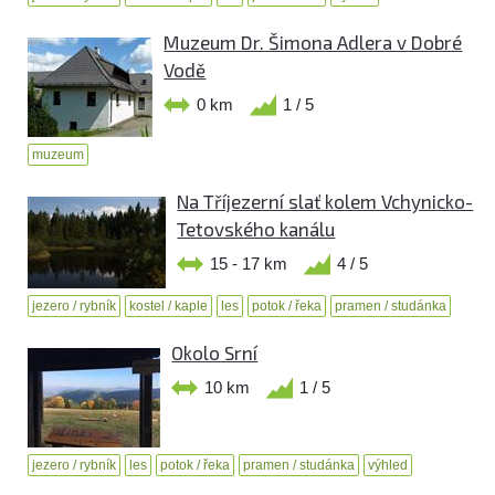
Muzeum Dr. Šimona Adlera v Dobré
Vodě
0 km
1 / 5
muzeum
Na Tříjezerní slať kolem Vchynicko-
Tetovského kanálu
15 - 17 km
4 / 5
jezero / rybník
kostel / kaple
les
potok / řeka
pramen / studánka
Okolo Srní
10 km
1 / 5
jezero / rybník
les
potok / řeka
pramen / studánka
výhled