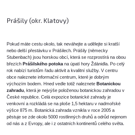
Prášily (okr. Klatovy)
Pokud máte cestu okolo, tak neváhejte a udělejte si kratší
nebo delší přestávku v Prášilech. Prášily (německy
Stubenbach) jsou horskou obcí, která se rozprostírá na obou
březích
Prášilského potoka
na úpatí hory Ždánidla. Po celý
rok nabízí turistům řadu aktivit a kvalitní služby. V centru
obce naleznete informační centrum, které je dobrým
výchozím bodem. Hned vedle totiž naleznete
Botanickou
zahradu
, která je nejvýše položenou botanickou zahradou v
České republice. Celá expozice botanické zahrady je
venkovní a rozkládá se na ploše 1,5 hektaru v nadmořské
výšce 875 m. Botanická zahrada vznikla v roce 2005 a
pěstuje se zde okolo 5000 rostlinných druhů a odrůd nejenom
od nás a z Evropy, ale i z ostatních kontinentů celého světa.