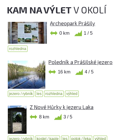
KAM NA VÝLET
V OKOLÍ
Archeopark Prášily
0 km
1 / 5
rozhledna
Poledník a Prášilské jezero
16 km
4 / 5
jezero / rybník
les
rozhledna
výhled
Z Nové Hůrky k jezeru Laka
8 km
3 / 5
jezero / rybník
kostel / kaple
les
potok / řeka
výhled