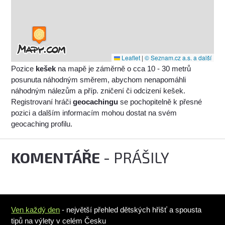
Leaflet
|
© Seznam.cz a.s. a další
Pozice
kešek
na mapě je záměrně o cca 10 - 30 metrů
posunuta náhodným směrem, abychom nenapomáhli
náhodným nálezům a příp. zničení či odcizení kešek.
Registrovaní hráči
geocachingu
se pochopitelně k přesné
pozici a dalším informacím mohou dostat na svém
geocaching profilu.
KOMENTÁŘE
- PRÁŠILY
Ven každý den
- největší přehled dětských hřišť a spousta
tipů na výlety v celém Česku