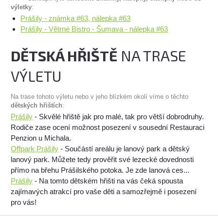
výletky
:
Prášily - známka #63, nálepka #63
Prášily - Větrné Bistro - Šumava - nálepka #63
DĚTSKÁ HŘIŠTĚ
NA TRASE
VÝLETU
Na trase tohoto výletu nebo v jeho blízkém okolí víme o těchto
dětských hřištích
:
Prášily
- Skvělé hřiště jak pro malé, tak pro větší dobrodruhy.
Rodiče zase ocení možnost posezení v sousední Restauraci
Penzion u Michala.
Offpark Prášily
- Součástí areálu je lanový park a dětský
lanový park. Můžete tedy prověřit své lezecké dovednosti
přímo na břehu Prášilského potoka. Je zde lanová ces...
Prášily
- Na tomto dětském hřišti na vás čeká spousta
zajímavých atrakcí pro vaše děti a samozřejmě i posezení
pro vás!