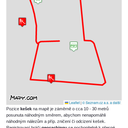
Leaflet
|
© Seznam.cz a.s. a další
Pozice
kešek
na mapě je záměrně o cca 10 - 30 metrů
posunuta náhodným směrem, abychom nenapomáhli
náhodným nálezům a příp. zničení či odcizení kešek.
Registrovaní hráči
geocachingu
se pochopitelně k přesné