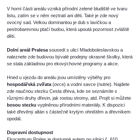
V horní části areálu vzniká přírodní zelené bludiště ve tvaru
listu, zatím se v něm neztratí ani děti. Také je zde nový
ovocný sad. Velkou dominantou je dub s lavičkou a
pestrobarevnou ptačí budou, která upoutá pozornost zvláště
dětí.
Dolní areál Pralesa
sousedí s ulicí Mladoboleslavskou a
naleznete zde budovou bývalé prodejny okrasné školky, která
se stala základnou pro ekovýchovné programy a akce.
Hned u vjezdu do areálu jsou umístěny výběhy pro
hospodářská zvířata
(ovce) a vodní savce (nutrie). Najdete
zde naučnou stezku Cesta dřeva, kde se seznámíte s
různými druhy dřevin, jak rostou stromy, atd. Projít si můžete
bosou stezku
vyplněnou přírodními materiály. K dispozici
také dřevěný altán s částečně krytým ohništěm a dřevníkem
opodál.
Dopravní dostupnost
Ekocentrum Prales je dostupné autem po silnici č. 610