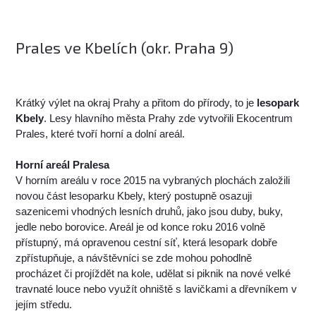
Prales ve Kbelích (okr. Praha 9)
Krátký výlet na okraj Prahy a přitom do přírody, to je
lesopark
Kbely
. Lesy hlavního města Prahy zde vytvořili Ekocentrum
Prales, které tvoří horní a dolní areál.
Horní areál Pralesa
V horním areálu v roce 2015 na vybraných plochách založili
novou část lesoparku Kbely, který postupně osazuji
sazenicemi vhodných lesních druhů, jako jsou duby, buky,
jedle nebo borovice. Areál je od konce roku 2016 volně
přístupný, má opravenou cestní síť, která lesopark dobře
zpřístupňuje, a návštěvníci se zde mohou pohodlně
procházet či projíždět na kole, udělat si piknik na nové velké
travnaté louce nebo využít ohniště s lavičkami a dřevníkem v
jejím středu.