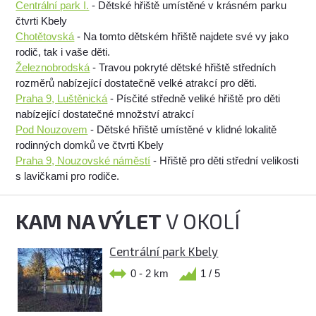
Centrální park I.
- Dětské hřiště umístěné v krásném parku
čtvrti Kbely
Chotětovská
- Na tomto dětském hřiště najdete své vy jako
rodič, tak i vaše děti.
Železnobrodská
- Travou pokryté dětské hřiště středních
rozměrů nabízející dostatečně velké atrakcí pro děti.
Praha 9, Luštěnická
- Písčité středně veliké hřiště pro děti
nabízející dostatečné množství atrakcí
Pod Nouzovem
- Dětské hřiště umístěné v klidné lokalitě
rodinných domků ve čtvrti Kbely
Praha 9, Nouzovské náměstí
- Hřiště pro děti střední velikosti
s lavičkami pro rodiče.
KAM NA VÝLET
V OKOLÍ
Centrální park Kbely
0 - 2 km
1 / 5