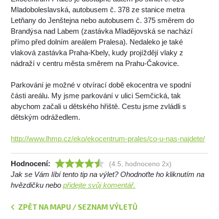
Mladoboleslavská, autobusem č. 378 ze stanice metra
Letňany do Jenštejna nebo autobusem č. 375 směrem do
Brandýsa nad Labem (zastávka Mladějovská se nachází
přímo před dolním areálem Pralesa). Nedaleko je také
vlaková zastávka Praha-Kbely, kudy projíždějí vlaky z
nádraží v centru města směrem na Prahu-Čakovice.
Parkování je možné v otvírací době ekocentra ve spodní
části areálu. My jsme parkování v ulici Semčická, tak
abychom začali u dětského hřiště. Cestu jsme zvládli s
dětským odrážedlem.
http://www.lhmp.cz/eko/ekocentrum-prales/co-u-nas-najdete/
Hodnocení:
(4.5, hodnoceno 2x)
Jak se Vám líbí tento tip na výlet? Ohodnoťte ho kliknutím na
hvězdičku nebo
přidejte svůj komentář.
ZPĚT NA MAPU / SEZNAM VÝLETŮ