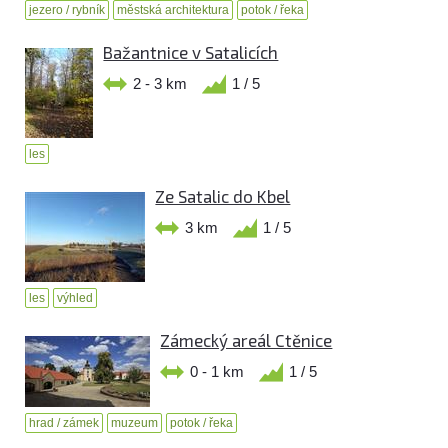
jezero / rybník
městská architektura
potok / řeka
Bažantnice v Satalicích
2 - 3 km
1 / 5
les
Ze Satalic do Kbel
3 km
1 / 5
les
výhled
Zámecký areál Ctěnice
0 - 1 km
1 / 5
hrad / zámek
muzeum
potok / řeka