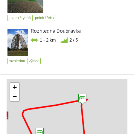
jezero / rybník
potok / řeka
Rozhledna Doubravka
1 - 2 km
2 / 5
rozhledna
výhled
+
−