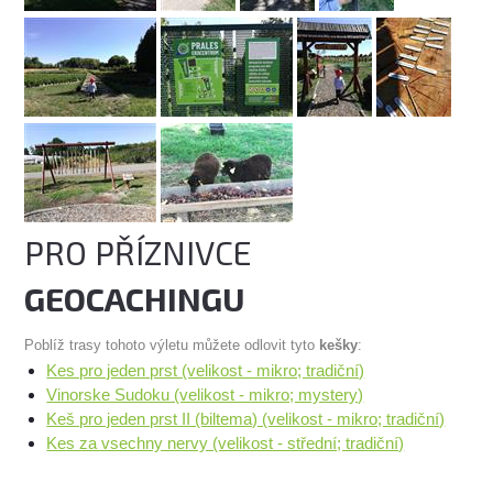
PRO PŘÍZNIVCE
GEOCACHINGU
Poblíž trasy tohoto výletu můžete odlovit tyto
kešky
:
Kes pro jeden prst (velikost - mikro; tradiční)
Vinorske Sudoku (velikost - mikro; mystery)
Keš pro jeden prst II (biltema) (velikost - mikro; tradiční)
Kes za vsechny nervy (velikost - střední; tradiční)