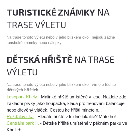
TURISTICKÉ ZNÁMKY
NA
TRASE VÝLETU
Na trase tohoto výletu nebo v jeho blízkém okolí nejsou žádné
turistické známky nebo nálepky.
DĚTSKÁ HŘIŠTĚ
NA TRASE
VÝLETU
Na trase tohoto výletu nebo v jeho blízkém okolí víme o těchto
dětských hřištích
:
Lesopark Kbely
- Malinké hřiště umístěné v lese. Najdete zde
základní prvky jako houpačka, kláda pro trénování balancuje
nebo dřevěný vláček. Cestou ke hřišti minete n...
Rožďalovická
- Hledáte hřiště v klidné lokalitě? Máte ho!
Centrální park II.
- Dětské hřiště umístěné v pěkném parku ve
Kbelích.