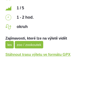
1 / 5
1 - 2 hod.
okruh
Zajímavosti, které lze na výletě vidět
les
zoo / zookoutek
Stáhnout trasu výletu ve formátu GPX