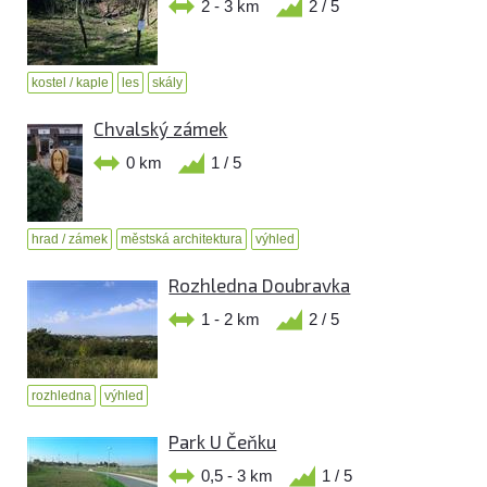
2 - 3 km
2 / 5
kostel / kaple
les
skály
Chvalský zámek
0 km
1 / 5
hrad / zámek
městská architektura
výhled
Rozhledna Doubravka
1 - 2 km
2 / 5
rozhledna
výhled
Park U Čeňku
0,5 - 3 km
1 / 5