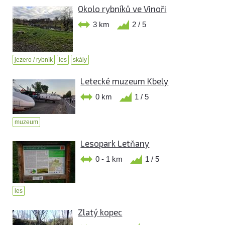
Okolo rybníků ve Vinoři
3 km
2 / 5
jezero / rybník
les
skály
Letecké muzeum Kbely
0 km
1 / 5
muzeum
Lesopark Letňany
0 - 1 km
1 / 5
les
Zlatý kopec