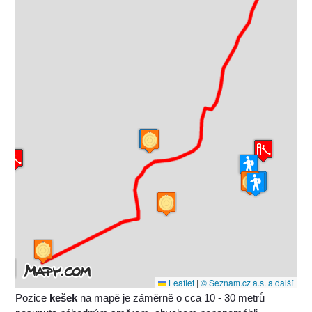
Leaflet
|
© Seznam.cz a.s. a další
Pozice
kešek
na mapě je záměrně o cca 10 - 30 metrů