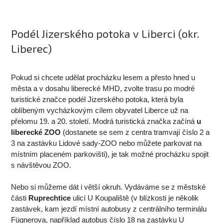
Podél Jizerského potoka v Liberci (okr.
Liberec)
Pokud si chcete udělat procházku lesem a přesto hned u
města a v dosahu liberecké MHD, zvolte trasu po modré
turistické značce podél Jizerského potoka, která byla
oblíbeným vycházkovým cílem obyvatel Liberce už na
přelomu 19. a 20. století. Modrá turistická značka začíná
u
liberecké ZOO
(dostanete se sem z centra tramvají číslo 2 a
3 na zastávku Lidové sady-ZOO nebo můžete parkovat na
místním placeném parkovišti), je tak možné procházku spojit
s návštěvou ZOO.
Nebo si můžeme dát i větší okruh. Vydáváme se z městské
části
Ruprechtice
ulicí U Koupaliště (v blízkosti je několik
zastávek, kam jezdí místní autobusy z centrálního terminálu
Fügnerova, například autobus číslo 18 na zastávku U