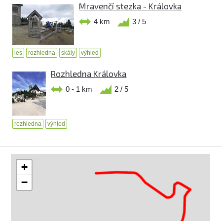
Mravenčí stezka - Královka
4 km
3 / 5
les
rozhledna
skály
výhled
Rozhledna Královka
0 - 1 km
2 / 5
rozhledna
výhled
+
−