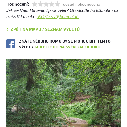
Hodnocení:
dosud nehodnoceno
Jak se Vám líbí tento tip na výlet? Ohodnoťte ho kliknutím na
hvězdičku nebo
přidejte svůj komentář.
ZPĚT NA MAPU / SEZNAM VÝLETŮ
ZNÁTE NĚKOHO KOMU BY SE MOHL LÍBIT TENTO
VÝLET?
SDÍLEJTE HO NA SVÉM FACEBOOKU!