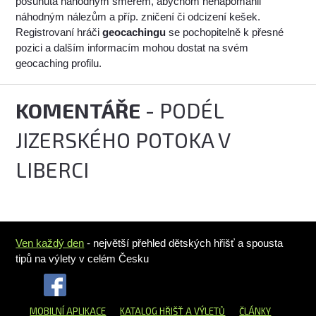
posunuta náhodným směrem, abychom nenapomáhli
náhodným nálezům a příp. zničení či odcizení kešek.
Registrovaní hráči
geocachingu
se pochopitelně k přesné
pozici a dalším informacím mohou dostat na svém
geocaching profilu.
KOMENTÁŘE
- PODÉL
JIZERSKÉHO POTOKA V
LIBERCI
Ven každý den
- největší přehled dětských hřišť a spousta
tipů na výlety v celém Česku
MOBILNÍ APLIKACE
KATALOG HŘIŠŤ
A VÝLETŮ
ČLÁNKY