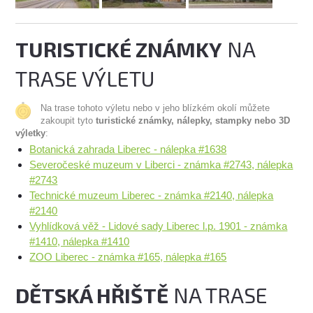
TURISTICKÉ ZNÁMKY
NA
TRASE VÝLETU
Na trase tohoto výletu nebo v jeho blízkém okolí můžete
zakoupit tyto
turistické známky, nálepky, stampky nebo 3D
výletky
:
Botanická zahrada Liberec - nálepka #1638
Severočeské muzeum v Liberci - známka #2743, nálepka
#2743
Technické muzeum Liberec - známka #2140, nálepka
#2140
Vyhlídková věž - Lidové sady Liberec l.p. 1901 - známka
#1410, nálepka #1410
ZOO Liberec - známka #165, nálepka #165
DĚTSKÁ HŘIŠTĚ
NA TRASE