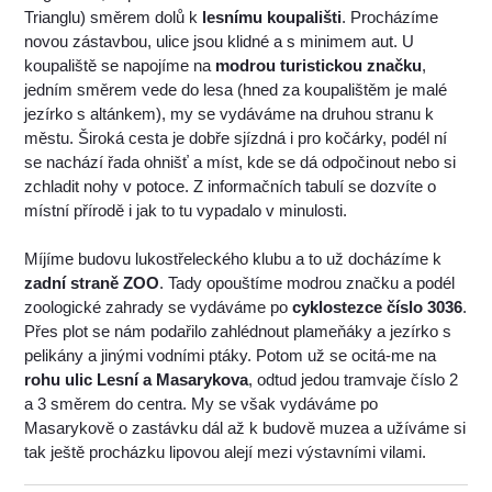
Trianglu) směrem dolů k
lesnímu koupališti
. Procházíme
novou zástavbou, ulice jsou klidné a s minimem aut. U
koupaliště se napojíme na
modrou turistickou značku
,
jedním směrem vede do lesa (hned za koupalištěm je malé
jezírko s altánkem), my se vydáváme na druhou stranu k
městu. Široká cesta je dobře sjízdná i pro kočárky, podél ní
se nachází řada ohnišť a míst, kde se dá odpočinout nebo si
zchladit nohy v potoce. Z informačních tabulí se dozvíte o
místní přírodě i jak to tu vypadalo v minulosti.
Míjíme budovu lukostřeleckého klubu a to už docházíme k
zadní straně ZOO
. Tady opouštíme modrou značku a podél
zoologické zahrady se vydáváme po
cyklostezce číslo 3036
.
Přes plot se nám podařilo zahlédnout plameňáky a jezírko s
pelikány a jinými vodními ptáky. Potom už se ocitá-me na
rohu ulic Lesní a Masarykova
, odtud jedou tramvaje číslo 2
a 3 směrem do centra. My se však vydáváme po
Masarykově o zastávku dál až k budově muzea a užíváme si
tak ještě procházku lipovou alejí mezi výstavními vilami.