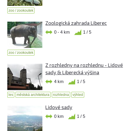
zoo / zookoutek
Zoologická zahrada Liberec
0 - 4 km
1 / 5
zoo / zookoutek
Z rozhledny na rozhlednu - Lidové
sady & Liberecká výšina
4 km
1 / 5
les
městská architektura
rozhledna
výhled
Lidové sady
0 km
1 / 5