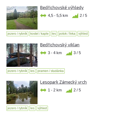
Bedřichovské výhledy
4,5 - 5,5 km
2 / 5
jezero / rybník
kostel / kaple
les
potok / řeka
výhled
Bedřichovský viklan
3 - 4 km
3 / 5
jezero / rybník
les
pramen / studánka
Lesopark Zámecký vrch
1 - 2 km
2 / 5
jezero / rybník
les
výhled