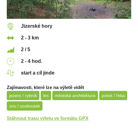
Jizerské hory
2 - 3 km
2 / 5
2 - 4 hod.
start a cíl jinde
Zajímavosti, které lze na výletě vidět
jezero / rybník
les
městská architektura
potok / řeka
zoo / zookoutek
Stáhnout trasu výletu ve formátu GPX