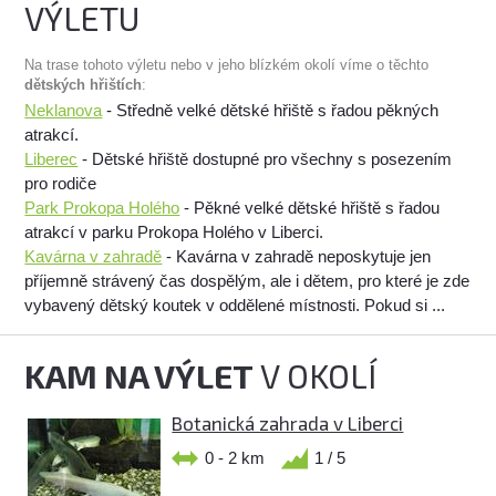
VÝLETU
Na trase tohoto výletu nebo v jeho blízkém okolí víme o těchto
dětských hřištích
:
Neklanova
- Středně velké dětské hřiště s řadou pěkných
atrakcí.
Liberec
- Dětské hřiště dostupné pro všechny s posezením
pro rodiče
Park Prokopa Holého
- Pěkné velké dětské hřiště s řadou
atrakcí v parku Prokopa Holého v Liberci.
Kavárna v zahradě
- Kavárna v zahradě neposkytuje jen
příjemně strávený čas dospělým, ale i dětem, pro které je zde
vybavený dětský koutek v oddělené místnosti. Pokud si ...
KAM NA VÝLET
V OKOLÍ
Botanická zahrada v Liberci
0 - 2 km
1 / 5