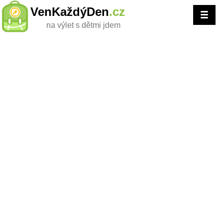
VenKaždýDen
.cz
na výlet s dětmi jdem