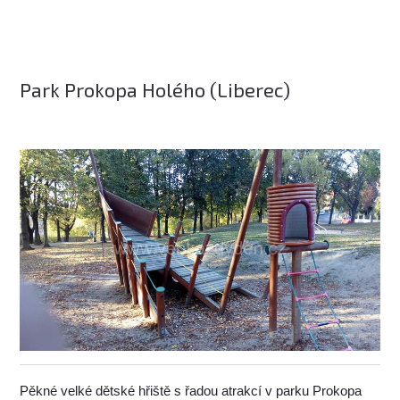
Park Prokopa Holého (Liberec)
Pěkné velké dětské hřiště s řadou atrakcí v parku Prokopa