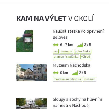
KAM NA VÝLET
V OKOLÍ
Naučná stezka Po opevnění
Běloves
6 - 7 km
3 / 5
les
muzeum
potok / řeka
pramen / studánka
výhled
Muzeum Náchodska
0 km
2 / 5
městská architektura
muzeum
Sloupy a sochy na hlavním
náměstí v Náchodě