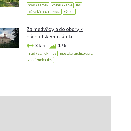
hrad / zámek
kostel / kaple
les
městská architektura
výhled
Za medvědy a do obory k
náchodskému zámku
3 km
1 / 5
hrad / zámek
les
městská architektura
zoo / zookoutek