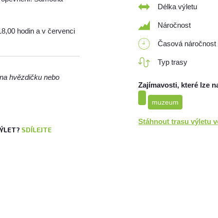
Délka výletu
Náročnost
18,00 hodin a v červenci
Časová náročnost
Typ trasy
m na hvězdičku nebo
Zajímavosti, které lze n
muzeum
Stáhnout trasu výletu 
VÝLET?
SDÍLEJTE