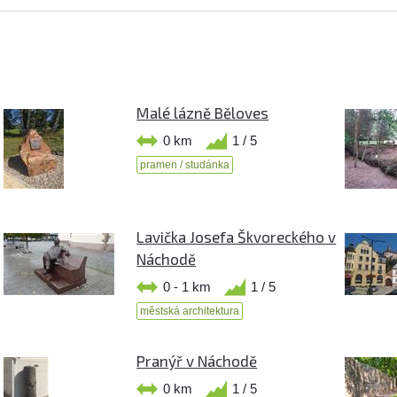
Malé lázně Běloves
0 km
1 / 5
pramen / studánka
Lavička Josefa Škvoreckého v
Náchodě
0 - 1 km
1 / 5
městská architektura
Pranýř v Náchodě
0 km
1 / 5