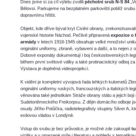
Dnes jsme si za cíl výletu zvolili
pěchotní srub N-S 84
„V
Bělovsi. Parkujeme na bezplatném parkovišti poblíž srubu
dopravnímu hřišti.
Objekt, kde dříve býval kryt Civilní obrany, zrekonstruoval
vojenské historie Náchod. Pečlivě připravená
expozice o 
armády
v letech 1918-1945 obsahuje velké množství uniká
originální uniformy, zbraně, vybavení a další, a to nejen z 
Dobové exponáty dokumentují i boj československých leg
během první světové války a také protinacistický odboj za
Výstava je doplněná videoprojekcí.
K vidění je kompletní vývojová řada lehkých kulometů Zb
originální uniformy ruských, francouzských a italských leg
věnována také jednotkám Stráže obrany státu a jejich boji s
Sudetoněmeckého Freikorpsu. Z dějin domácího odboje j
osudy Jiřího Potůčka, radiotelegrafisty skupiny Silver A, k
exilovou vládou v Londýně.
Vstup do srubu je bez průvodce, je možné zde zakoupit
tu
vizitky a v omezené míře i literaturu a pohledy s tematik