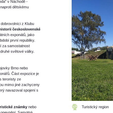
oda“ v Náchodě -
 naproti dětskému
i dobrovolníci z Klubu
historii československé
tních exponátů, jako
období první republiky.
ií za samostatnost
 druhé světové války.
rojovky Brno nebo
ionářů. Část expozice je
 teroristy ze
sou mimo jiné zachyceny
terý navazoval spojení s
ristické známky
nebo
Turistický region
ou opevnění. Samotná