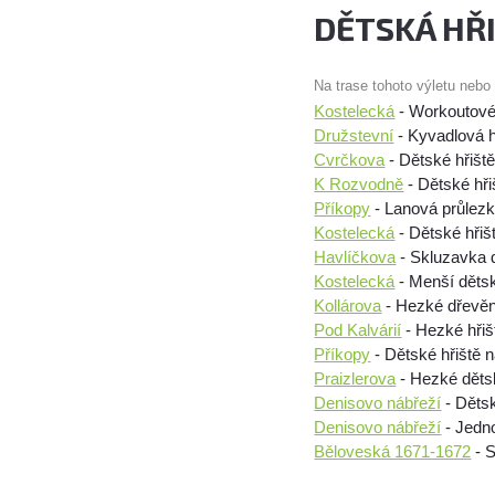
DĚTSKÁ HŘ
Na trase tohoto výletu nebo
Kostelecká
- Workoutové 
Družstevní
- Kyvadlová 
Cvrčkova
- Dětské hřiště
K Rozvodně
- Dětské hři
Příkopy
- Lanová průlez
Kostelecká
- Dětské hřišt
Havlíčkova
- Skluzavka 
Kostelecká
- Menší dětsk
Kollárova
- Hezké dřevěné
Pod Kalvárií
- Hezké hřiš
Příkopy
- Dětské hřiště na
Praizlerova
- Hezké dětsk
Denisovo nábřeží
- Dětsk
Denisovo nábřeží
- Jedn
Běloveská 1671-1672
- S