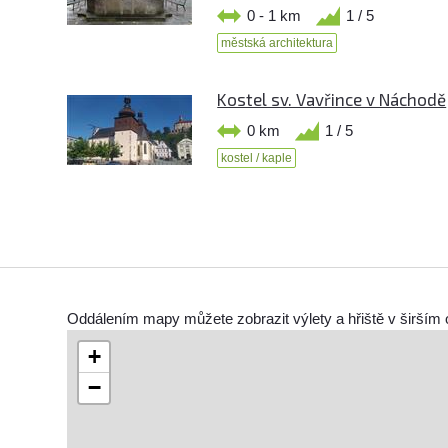
0 - 1 km
1 / 5
městská architektura
Kostel sv. Vavřince v Náchodě
0 km
1 / 5
kostel / kaple
Oddálením mapy můžete zobrazit výlety a hřiště v širším 
+
−