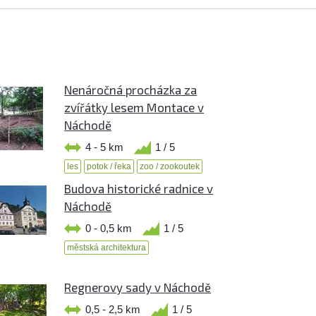
Nenáročná procházka za
zvířátky lesem Montace v
Náchodě
4 - 5 km
1 / 5
les
potok / řeka
zoo / zookoutek
Budova historické radnice v
Náchodě
0 - 0,5 km
1 / 5
městská architektura
Regnerovy sady v Náchodě
0,5 - 2,5 km
1 / 5