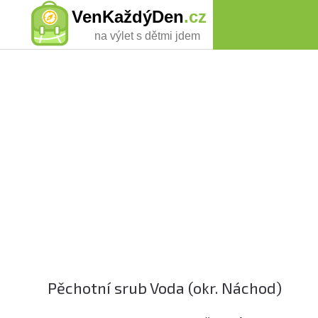
VenKaždýDen
.cz
na výlet s dětmi jdem
Pěchotní srub Voda (okr. Náchod)