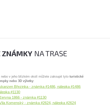
É ZNÁMKY
NA TRASE
u nebo v jeho blízkém okolí můžete zakoupit tyto
turistické
ampky nebo 3D výletky
:
skanzen Březinka - známka #1486, nálepka #1486
nálepka #1130
.června 1866 - známka #1130
 Vila Komenský - známka #2624, nálepka #2624