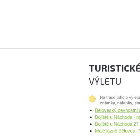
TURISTICK
VÝLETU
Na trase tohoto výlet
známky, nálepky, st
Běloveský pevnostní 
Bojiště u Náchoda - 
Bojiště u Náchoda 27
Malé lázně Běloves -