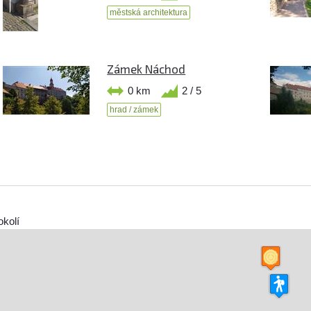
městská architektura
Zámek Náchod
0 km
2 / 5
hrad / zámek
okolí