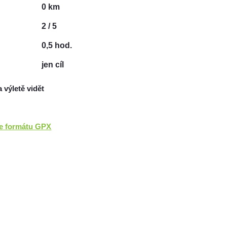
0 km
2 / 5
0,5 hod.
jen cíl
a výletě vidět
ve formátu GPX