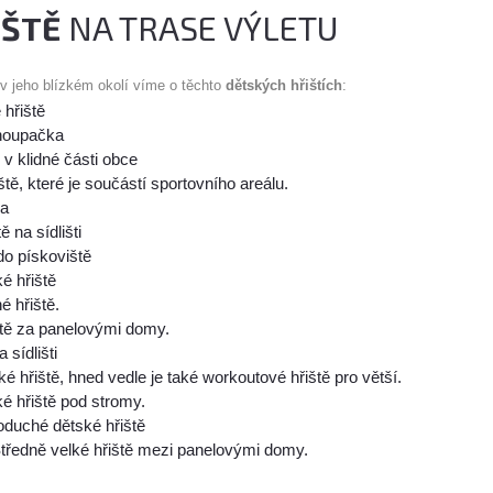
IŠTĚ
NA TRASE VÝLETU
 v jeho blízkém okolí víme o těchto
dětských hřištích
:
hřiště
houpačka
 v klidné části obce
ště, které je součástí sportovního areálu.
ka
ě na sídlišti
do pískoviště
é hřiště
 hřiště.
tě za panelovými domy.
 sídlišti
é hřiště, hned vedle je také workoutové hřiště pro větší.
é hřiště pod stromy.
oduché dětské hřiště
tředně velké hřiště mezi panelovými domy.