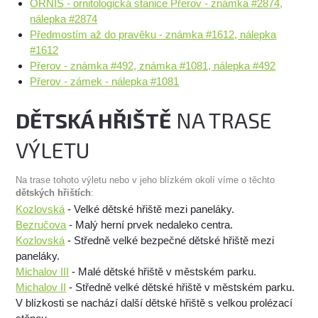
ORNIS - ornitologická stanice Přerov - známka #2874,
nálepka #2874
Předmostím až do pravěku - známka #1612, nálepka
#1612
Přerov - známka #492, známka #1081, nálepka #492
Přerov - zámek - nálepka #1081
DĚTSKÁ HŘIŠTĚ
NA TRASE
VÝLETU
Na trase tohoto výletu nebo v jeho blízkém okolí víme o těchto
dětských hřištích
:
Kozlovská
- Velké dětské hřiště mezi paneláky.
Bezručova
- Malý herní prvek nedaleko centra.
Kozlovská
- Středně velké bezpečné dětské hřiště mezi
paneláky.
Michalov III
- Malé dětské hřiště v městském parku.
Michalov II
- Středně velké dětské hřiště v městském parku.
V blízkosti se nachází další dětské hřiště s velkou prolézací