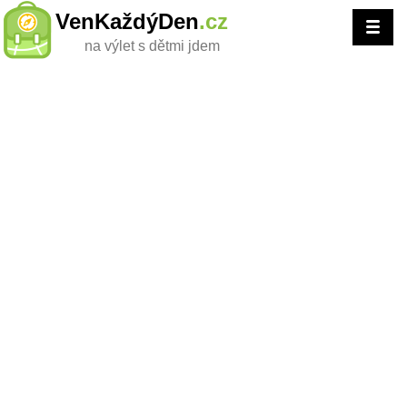
VenKaždýDen
.cz
na výlet s dětmi jdem