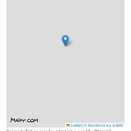
Leaflet
|
© Seznam.cz a.s. a další