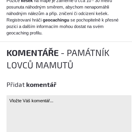
Pozice
kešek
na mapě je záměrně o cca 10 - 30 metrů
posunuta náhodným směrem, abychom nenapomáhli
náhodným nálezům a příp. zničení či odcizení kešek.
Registrovaní hráči
geocachingu
se pochopitelně k přesné
pozici a dalším informacím mohou dostat na svém
geocaching profilu.
KOMENTÁŘE
- PAMÁTNÍK
LOVCŮ MAMUTŮ
Přidat
komentář