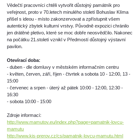
Vědečtí pracovníci chtěli vytvořit důstojný památník pro
veřejnost, proto v 70.letech minulého století Bohuslav Klíma
přišel s ideou - místo zakonzervovat a zpřístupnit všem
autentický zbytek kulturní vrstvy. Původně expozici chránilo
jen drátěné pletivo, které se moc dobře neosvědčilo. Nakonec
na počátku 21.století vznikl v Předmostí důstojný výstavní
pavilon.
Otevírací doba:
- duben - dle domluvy v městském informačním centru
- květen, červen, září, říjen - čtvrtek a sobota 10 - 12:00, 13 -
15:00
- červenec a srpen - úterý až pátek 10:00 - 12:00, 12:30 -
16:30
- sobota 10:00 - 15:00
Zdroje informací:
http://www.mamutov.eu/index.php?page=pamatnik-lovcu-
mamutu
http://www.kis-prerov.cz/cs/pamatnik-lovcu-mamutu.html