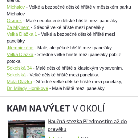
stěnou.
Michalov
- Velké a bezpečné dětské hřiště v městském parku
Michalov
Osmek
- Malé neoplocené dětské hřiště mezi paneláky.
Za Mlýnem
- Středně velké hřiště mezi paneláky
Velká Dlážka 1
- Velké a bezpečné dětské hřiště mezi
paneláky
Jilemnického
- Malé, ale pěkné hřiště mezi paneláky.
Velká Dlážka
- Středně velké hřiště mezi paneláky poblíž
potoka.
Sokolská 34
- Malé dětské hřiště s klasickým vybavením.
Sokolská
- Velké dětské hřiště mezi paneláky.
Malá Dlážka
- Středně velké dětské hřiště mezi paneláky,
Dr. Milady Horákové
- Malé hřiště mezi paneláky.
KAM NA VÝLET
V OKOLÍ
Naučná stezka Předmostím až do
pravěku