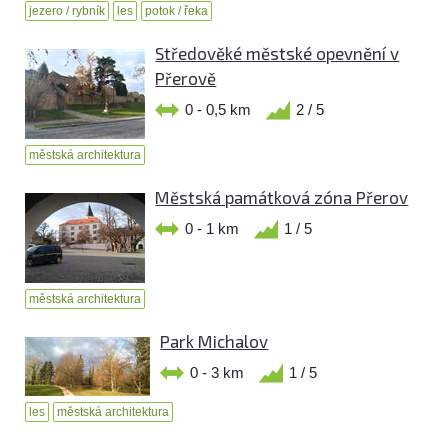
jezero / rybník
les
potok / řeka
Středověké městské opevnění v
Přerově
0 - 0,5 km
2 / 5
městská architektura
Městská památková zóna Přerov
0 - 1 km
1 / 5
městská architektura
Park Michalov
0 - 3 km
1 / 5
les
městská architektura