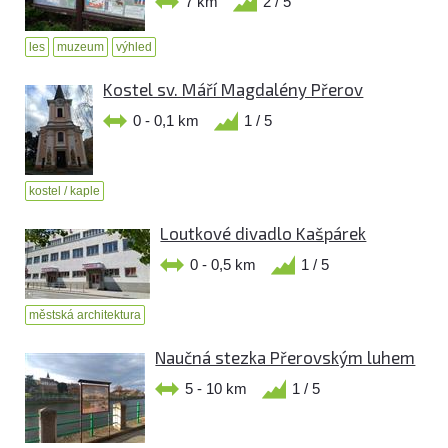
7 km
2 / 5
les
muzeum
výhled
Kostel sv. Máří Magdalény Přerov
0 - 0,1 km
1 / 5
kostel / kaple
Loutkové divadlo Kašpárek
0 - 0,5 km
1 / 5
městská architektura
Naučná stezka Přerovským luhem
5 - 10 km
1 / 5