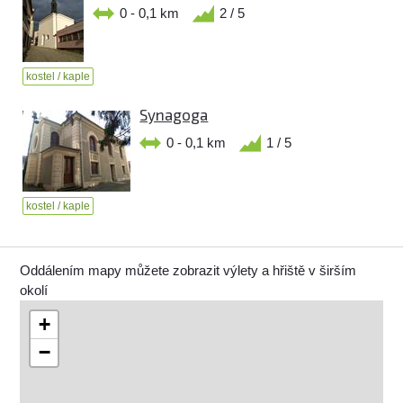
0 - 0,1 km
2 / 5
kostel / kaple
Synagoga
0 - 0,1 km
1 / 5
kostel / kaple
Oddálením mapy můžete zobrazit výlety a hřiště v širším
okolí
+
−