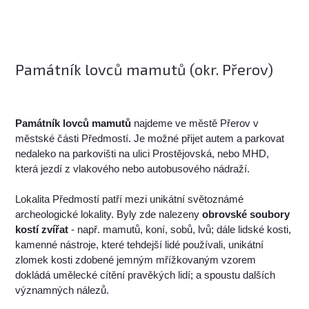
Památník lovců mamutů (okr. Přerov)
Památník lovců mamutů
najdeme ve městě Přerov v
městské části Předmostí. Je možné přijet autem a parkovat
nedaleko na parkovišti na ulici Prostějovská, nebo MHD,
která jezdí z vlakového nebo autobusového nádraží.
Lokalita Předmostí patří mezi unikátní světoznámé
archeologické lokality. Byly zde nalezeny
obrovské soubory
kostí zvířat
- např. mamutů, koní, sobů, lvů; dále lidské kosti,
kamenné nástroje, které tehdejší lidé používali, unikátní
zlomek kosti zdobené jemným mřížkovaným vzorem
dokládá umělecké cítění pravěkých lidí; a spoustu dalších
významných nálezů.