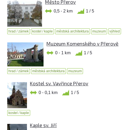
Město Přerov
0,5 - 2 km
1 / 5
hrad / zámek
kostel / kaple
městská architektura
muzeum
výhled
Muzeum Komenského v Přerově
0 - 1 km
1 / 5
hrad / zámek
městská architektura
muzeum
Kostel sv. Vavřince Přerov
0 - 0,1 km
1 / 5
kostel / kaple
Kaple sv. Jiří