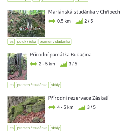
Mariánská studánka v Chřibech
0,5 km
2 / 5
les
potok / řeka
pramen / studánka
Přírodní památka Budačina
2 - 5 km
3 / 5
les
pramen / studánka
skály
Přírodní rezervace Záskalí
4 - 5 km
3 / 5
les
pramen / studánka
skály