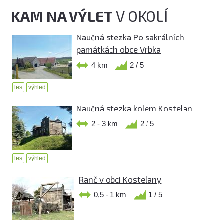
KAM NA VÝLET
V OKOLÍ
Naučná stezka Po sakrálních
památkách obce Vrbka
4 km
2 / 5
les
výhled
Naučná stezka kolem Kostelan
2 - 3 km
2 / 5
les
výhled
Ranč v obci Kostelany
0,5 - 1 km
1 / 5