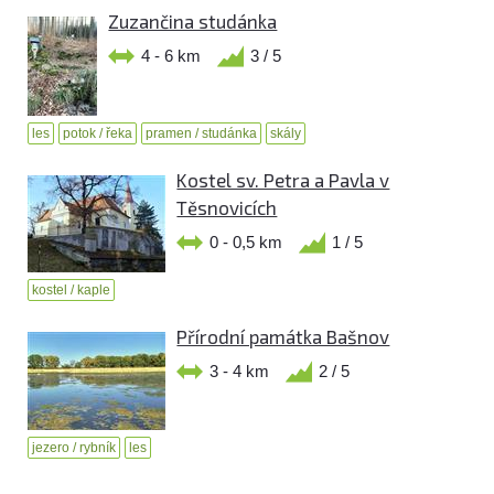
Zuzančina studánka
4 - 6 km
3 / 5
les
potok / řeka
pramen / studánka
skály
Kostel sv. Petra a Pavla v
Těsnovicích
0 - 0,5 km
1 / 5
kostel / kaple
Přírodní památka Bašnov
3 - 4 km
2 / 5
jezero / rybník
les