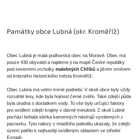
Památky obce Lubná (okr. Kroměříž)
Obec Lubná je malá podhorská obec na Moravě. Obec má
pouze 430 obyvatel a najdeme ji na mapě České republiky
pod severními vrcholky
malebných Chřibů
a jižním směrem
od krásného historického města Kroměříž.
Obec Lubná má velmi mírné podnebí. V okolí obce byly vždy
rozsáhlé lesy, kde byla hojnost černé zvěře. Také zdejší půda
byla úrodná s dostatkem vody. To vše byly určující faktory
pro osídlení zdejší krajiny v dávné minulosti. Z okolí Lubné
pochází bohatá sbírka kamenných nástrojů vyrobených z
pazourku. Tyto nálezy z mladšího paleolitu ukázaly, že zdejší
území patřilo k nejhustěji osídleným oblastem ve střední
Evropě.