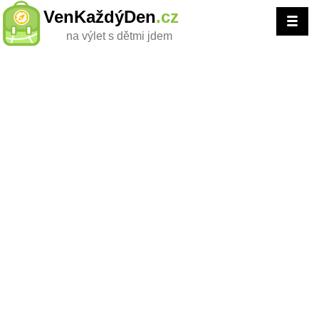
VenKaždýDen
.cz
na výlet s dětmi jdem