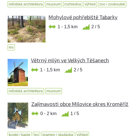
městská architektura
muzeum
rozhledna
výhled
zoo / zookoutek
Mohylové pohřebiště Tabarky
1 - 1,5 km
2 / 5
les
Větrný mlýn ve Velkých Těšanech
1 - 1,5 km
2 / 5
městská architektura
muzeum
Zajímavosti obce Milovice okres Kroměříž
0 - 2 km
1 / 5
kostel / kaple
les
pramen / studánka
výhled