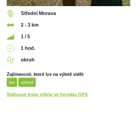
Střední Morava
2 - 3 km
1 / 5
1 hod.
okruh
Zajímavosti, které lze na výletě vidět
les
výhled
Stáhnout trasu výletu ve formátu GPX