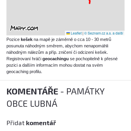
Leaflet
|
© Seznam.cz a.s. a další
Pozice
kešek
na mapě je záměrně o cca 10 - 30 metrů
posunuta náhodným směrem, abychom nenapomáhli
náhodným nálezům a příp. zničení či odcizení kešek.
Registrovaní hráči
geocachingu
se pochopitelně k přesné
pozici a dalším informacím mohou dostat na svém
geocaching profilu.
KOMENTÁŘE
- PAMÁTKY
OBCE LUBNÁ
Přidat
komentář