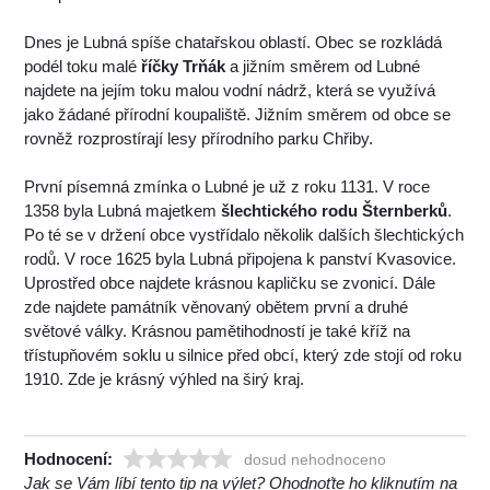
Dnes je Lubná spíše chatařskou oblastí. Obec se rozkládá
podél toku malé
říčky Trňák
a jižním směrem od Lubné
najdete na jejím toku malou vodní nádrž, která se využívá
jako žádané přírodní koupaliště. Jižním směrem od obce se
rovněž rozprostírají lesy přírodního parku Chřiby.
První písemná zmínka o Lubné je už z roku 1131. V roce
1358 byla Lubná majetkem
šlechtického rodu Šternberků
.
Po té se v držení obce vystřídalo několik dalších šlechtických
rodů. V roce 1625 byla Lubná připojena k panství Kvasovice.
Uprostřed obce najdete krásnou kapličku se zvonicí. Dále
zde najdete památník věnovaný obětem první a druhé
světové války. Krásnou pamětihodností je také kříž na
třístupňovém soklu u silnice před obcí, který zde stojí od roku
1910. Zde je krásný výhled na širý kraj.
Hodnocení:
dosud nehodnoceno
Jak se Vám líbí tento tip na výlet? Ohodnoťte ho kliknutím na