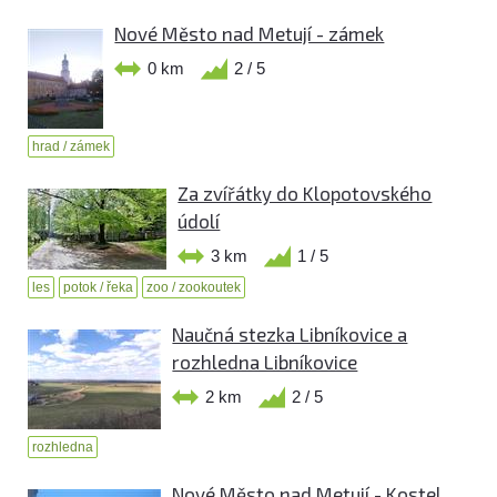
Nové Město nad Metují - zámek
0 km
2 / 5
hrad / zámek
Za zvířátky do Klopotovského
údolí
3 km
1 / 5
les
potok / řeka
zoo / zookoutek
Naučná stezka Libníkovice a
rozhledna Libníkovice
2 km
2 / 5
rozhledna
Nové Město nad Metují - Kostel