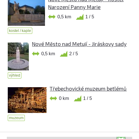
Narození Panny Marie
0,5 km
1 / 5
kostel / kaple
Nové Město nad Metují - Jiráskovy sady
0,5 km
2 / 5
výhled
Třebechovické muzeum betlémů
0 km
1 / 5
muzeum