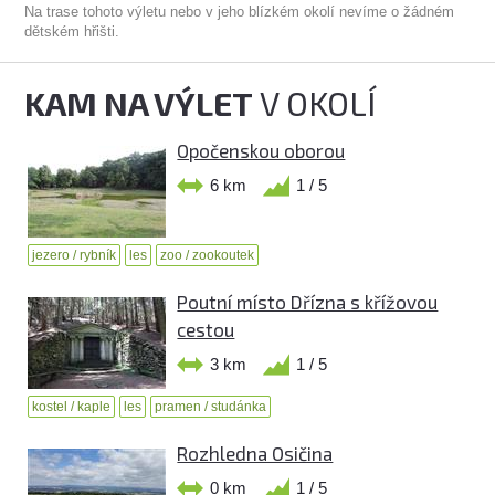
Na trase tohoto výletu nebo v jeho blízkém okolí nevíme o žádném
dětském hřišti.
KAM NA VÝLET
V OKOLÍ
Opočenskou oborou
6 km
1 / 5
jezero / rybník
les
zoo / zookoutek
Poutní místo Dřízna s křížovou
cestou
3 km
1 / 5
kostel / kaple
les
pramen / studánka
Rozhledna Osičina
0 km
1 / 5