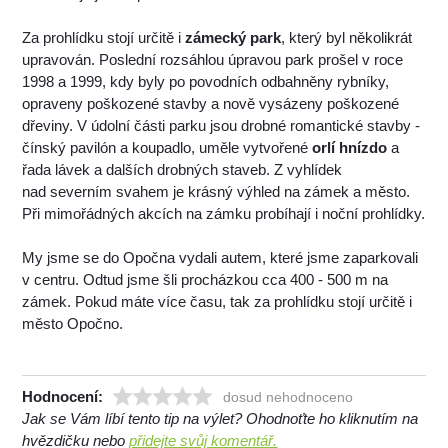
Za prohlídku stojí určitě i
zámecký park
, který byl několikrát
upravován. Poslední rozsáhlou úpravou park prošel v roce
1998 a 1999, kdy byly po povodních odbahněny rybníky,
opraveny poškozené stavby a nově vysázeny poškozené
dřeviny. V údolní části parku jsou drobné romantické stavby -
čínský pavilón a koupadlo, uměle vytvořené
orlí hnízdo
a
řada lávek a dalších drobných staveb. Z vyhlídek
nad severním svahem je krásný výhled na zámek a město.
Při mimořádných akcích na zámku probíhají i noční prohlídky.
My jsme se do Opočna vydali autem, které jsme zaparkovali
v centru. Odtud jsme šli procházkou cca 400 - 500 m na
zámek. Pokud máte více času, tak za prohlídku stojí určitě i
město Opočno.
Hodnocení:
dosud nehodnoceno
Jak se Vám líbí tento tip na výlet? Ohodnoťte ho kliknutím na
hvězdičku nebo
přidejte svůj komentář.