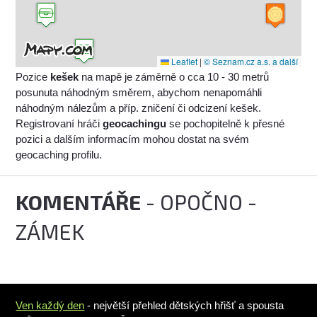
Leaflet
|
© Seznam.cz a.s. a další
Pozice
kešek
na mapě je záměrně o cca 10 - 30 metrů
posunuta náhodným směrem, abychom nenapomáhli
náhodným nálezům a příp. zničení či odcizení kešek.
Registrovaní hráči
geocachingu
se pochopitelně k přesné
pozici a dalším informacím mohou dostat na svém
geocaching profilu.
KOMENTÁŘE
- OPOČNO -
ZÁMEK
Ven každý den
- největší přehled dětských hřišť a spousta