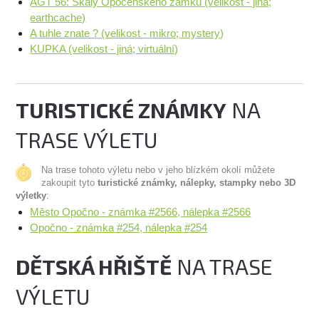
AGT 56: Skaly Opocenskeho zamku (velikost - jiná;
earthcache)
A tuhle znate ? (velikost - mikro; mystery)
KUPKA (velikost - jiná; virtuální)
TURISTICKÉ ZNÁMKY
NA
TRASE VÝLETU
Na trase tohoto výletu nebo v jeho blízkém okolí můžete
zakoupit tyto
turistické známky, nálepky, stampky nebo 3D
výletky
:
Město Opočno - známka #2566, nálepka #2566
Opočno - známka #254, nálepka #254
DĚTSKÁ HŘIŠTĚ
NA TRASE
VÝLETU