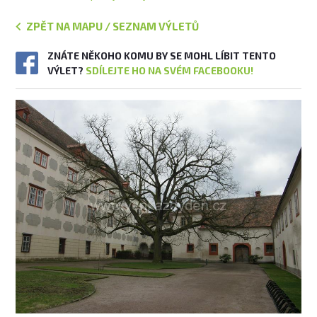
ZPĚT NA MAPU / SEZNAM VÝLETŮ
ZNÁTE NĚKOHO KOMU BY SE MOHL LÍBIT TENTO
VÝLET?
SDÍLEJTE HO NA SVÉM FACEBOOKU!