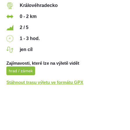
Královéhradecko
0 - 2 km
2 / 5
1 - 3 hod.
jen cíl
Zajímavosti, které lze na výletě vidět
hrad / zámek
Stáhnout trasu výletu ve formátu GPX