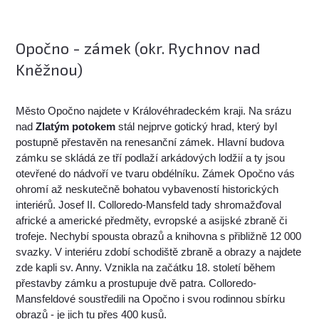
Opočno - zámek (okr. Rychnov nad
Kněžnou)
Město Opočno najdete v Královéhradeckém kraji. Na srázu
nad
Zlatým potokem
stál nejprve gotický hrad, který byl
postupně přestavěn na renesanční zámek. Hlavní budova
zámku se skládá ze tří podlaží arkádových lodžií a ty jsou
otevřené do nádvoří ve tvaru obdélníku. Zámek Opočno vás
ohromí až neskutečně bohatou vybaveností historických
interiérů. Josef II. Colloredo-Mansfeld tady shromažďoval
africké a americké předměty, evropské a asijské zbraně či
trofeje. Nechybí spousta obrazů a knihovna s přibližně 12 000
svazky. V interiéru zdobí schodiště zbraně a obrazy a najdete
zde kapli sv. Anny. Vznikla na začátku 18. století během
přestavby zámku a prostupuje dvě patra. Colloredo-
Mansfeldové soustředili na Opočno i svou rodinnou sbírku
obrazů - je jich tu přes 400 kusů.