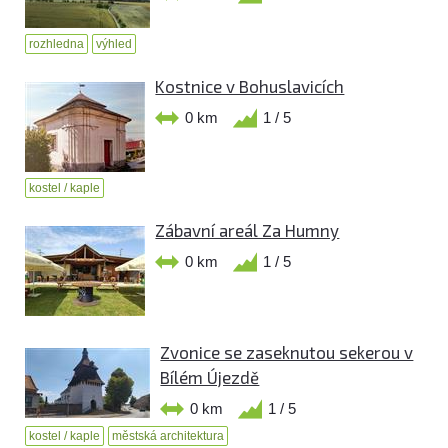
rozhledna
výhled
Kostnice v Bohuslavicích
0 km
1 / 5
kostel / kaple
Zábavní areál Za Humny
0 km
1 / 5
Zvonice se zaseknutou sekerou v
Bílém Újezdě
0 km
1 / 5
kostel / kaple
městská architektura