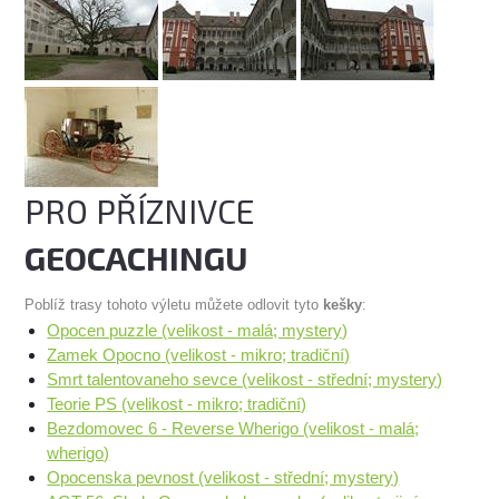
PRO PŘÍZNIVCE
GEOCACHINGU
Poblíž trasy tohoto výletu můžete odlovit tyto
kešky
:
Opocen puzzle (velikost - malá; mystery)
Zamek Opocno (velikost - mikro; tradiční)
Smrt talentovaneho sevce (velikost - střední; mystery)
Teorie PS (velikost - mikro; tradiční)
Bezdomovec 6 - Reverse Wherigo (velikost - malá;
wherigo)
Opocenska pevnost (velikost - střední; mystery)