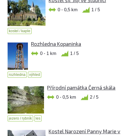
Kostel sv. Jiljí ve Studnici
0 - 0,5 km
1 / 5
kostel / kaple
Rozhledna Kopaninka
0 - 1 km
1 / 5
rozhledna
výhled
Přírodní památka Černá skála
0 - 0,5 km
2 / 5
jezero / rybník
les
Kostel Narození Panny Marie v