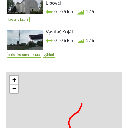
Lipovci
0 - 0,5 km
1 / 5
kostel / kaple
Vysílač Kojál
0 - 0,5 km
1 / 5
městská architektura
výhled
+
−