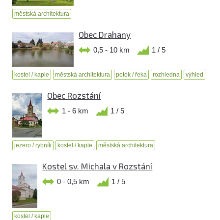
městská architektura
Obec Drahany
0,5 - 10 km
1 / 5
kostel / kaple
městská architektura
potok / řeka
rozhledna
výhled
Obec Rozstání
1 - 6 km
1 / 5
jezero / rybník
kostel / kaple
městská architektura
Kostel sv. Michala v Rozstání
0 - 0,5 km
1 / 5
kostel / kaple