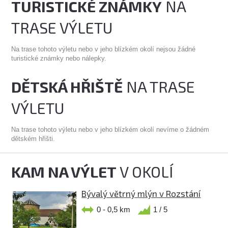
TURISTICKÉ ZNÁMKY
NA
TRASE VÝLETU
Na trase tohoto výletu nebo v jeho blízkém okolí nejsou žádné
turistické známky nebo nálepky.
DĚTSKÁ HŘIŠTĚ
NA TRASE
VÝLETU
Na trase tohoto výletu nebo v jeho blízkém okolí nevíme o žádném
dětském hřišti.
KAM NA VÝLET
V OKOLÍ
Bývalý větrný mlýn v Rozstání
0 - 0,5 km
1 / 5