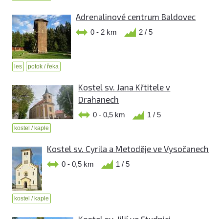
Adrenalinové centrum Baldovec
0 - 2 km
2 / 5
les
potok / řeka
Kostel sv. Jana Křtitele v
Drahanech
0 - 0,5 km
1 / 5
kostel / kaple
Kostel sv. Cyrila a Metoděje ve Vysočanech
0 - 0,5 km
1 / 5
kostel / kaple