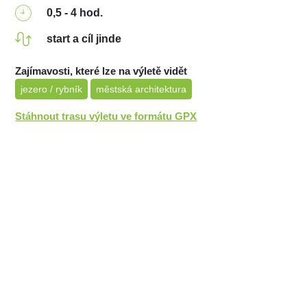
0,5 - 4 hod.
start a cíl jinde
Zajímavosti, které lze na výletě vidět
jezero / rybník
městská architektura
Stáhnout trasu výletu ve formátu GPX