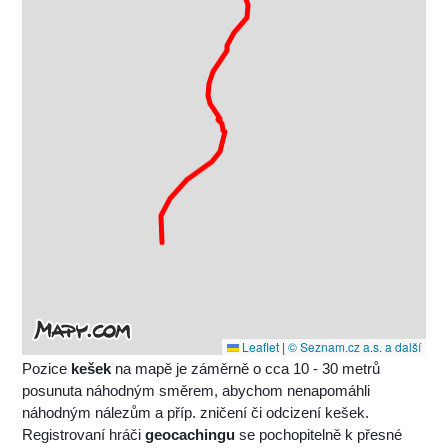
Leaflet
|
© Seznam.cz a.s. a další
Pozice
kešek
na mapě je záměrně o cca 10 - 30 metrů
posunuta náhodným směrem, abychom nenapomáhli
náhodným nálezům a příp. zničení či odcizení kešek.
Registrovaní hráči
geocachingu
se pochopitelně k přesné