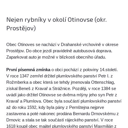
Nejen rybníky v okolí Otinovse (okr.
Prostějov)
Obec Otinoves se nachází v Drahanské vrchovině v okrese
Prostějov. Do obce jezdí pravidelně autobusová doprava.
Zaparkovat auto je možné v blízkosti obecního úřadu.
První písemná zmínka
o obci pochází z poloviny 14.století.
V roce 1347 zemřel držitel plumlovského panství Petr I. z
Rožmberka a obec která se tehdy jmenovala Ottenschlag,
získal Beneš z Kravař a Strážnice. Později, v roce 1384 se
uvádí jako držitel Otinovse se dvěma mlýny jeho syn Petr z
Kravař a Plumlova. Obec byla součástí plumlovského panství
až do roku 1592, kdy byla pány z Pernštejna nejprve
zastavena a poté nakonec prodána Bernardu Drnovskému z
Drnovic a stala se tak součástí rájeckého panství. V roce
1618 koupil obec majitel plumlovského panství Maxmilián z