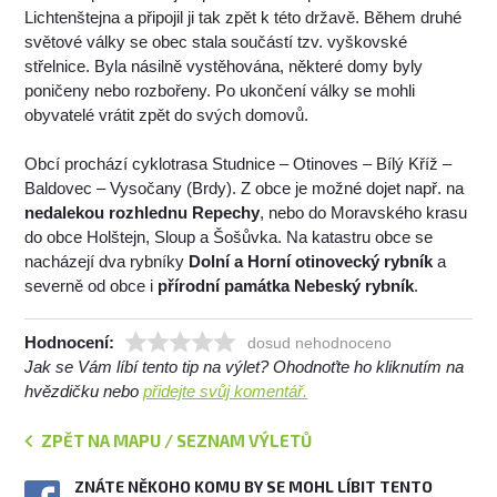
Lichtenštejna a připojil ji tak zpět k této državě. Během druhé
světové války se obec stala součástí tzv. vyškovské
střelnice. Byla násilně vystěhována, některé domy byly
poničeny nebo rozbořeny. Po ukončení války se mohli
obyvatelé vrátit zpět do svých domovů.
Obcí prochází cyklotrasa Studnice – Otinoves – Bílý Kříž –
Baldovec – Vysočany (Brdy). Z obce je možné dojet např. na
nedalekou rozhlednu Repechy
, nebo do Moravského krasu
do obce Holštejn, Sloup a Šošůvka. Na katastru obce se
nacházejí dva rybníky
Dolní a Horní otinovecký rybník
a
severně od obce i
přírodní památka Nebeský rybník
.
Hodnocení:
dosud nehodnoceno
Jak se Vám líbí tento tip na výlet? Ohodnoťte ho kliknutím na
hvězdičku nebo
přidejte svůj komentář.
ZPĚT NA MAPU / SEZNAM VÝLETŮ
ZNÁTE NĚKOHO KOMU BY SE MOHL LÍBIT TENTO