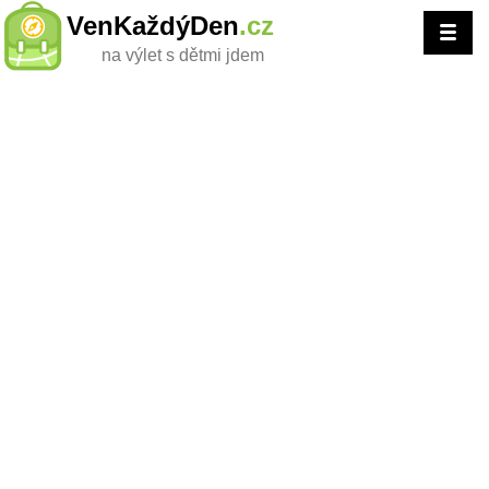
VenKaždýDen
.cz
na výlet s dětmi jdem