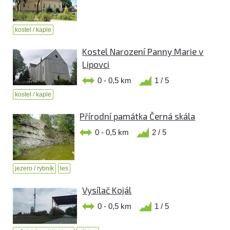
kostel / kaple
Kostel Narození Panny Marie v
Lipovci
0 - 0,5 km
1 / 5
kostel / kaple
Přírodní památka Černá skála
0 - 0,5 km
2 / 5
jezero / rybník
les
Vysílač Kojál
0 - 0,5 km
1 / 5