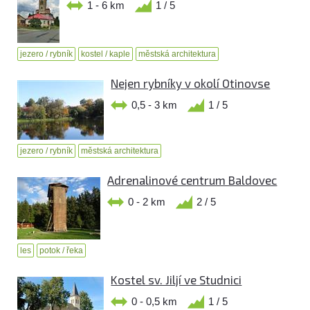
1 - 6 km
1 / 5
jezero / rybník
kostel / kaple
městská architektura
Nejen rybníky v okolí Otinovse
0,5 - 3 km
1 / 5
jezero / rybník
městská architektura
Adrenalinové centrum Baldovec
0 - 2 km
2 / 5
les
potok / řeka
Kostel sv. Jiljí ve Studnici
0 - 0,5 km
1 / 5