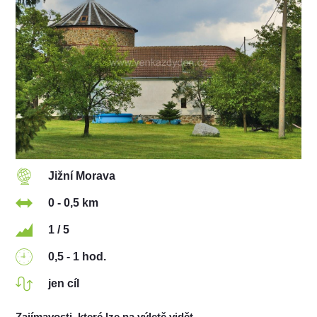
Jižní Morava
0 - 0,5 km
1 / 5
0,5 - 1 hod.
jen cíl
Zajímavosti, které lze na výletě vidět