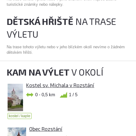
turistické známky nebo nálepky.
DĚTSKÁ HŘIŠTĚ
NA TRASE
VÝLETU
Na trase tohoto výletu nebo v jeho blízkém okolí nevíme o žádném
dětském hřišti.
KAM NA VÝLET
V OKOLÍ
Kostel sv. Michala v Rozstání
0 - 0,5 km
1 / 5
kostel / kaple
Obec Rozstání