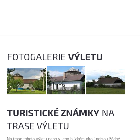
FOTOGALERIE
VÝLETU
TURISTICKÉ ZNÁMKY
NA
TRASE VÝLETU
Na trase tohoto výletu nebo v jeho blízkém okolí nejsou žádné