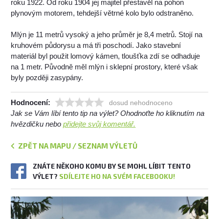
roku 1922. Od roku 1904 jej majitel přestavěl na pohon
plynovým motorem, tehdejší větrné kolo bylo odstraněno.
Mlýn je 11 metrů vysoký a jeho průměr je 8,4 metrů. Stojí na
kruhovém půdorysu a má tři poschodí. Jako stavební
materiál byl použit lomový kámen, tloušťka zdí se odhaduje
na 1 metr. Původně měl mlýn i sklepní prostory, které však
byly později zasypány.
Hodnocení:
dosud nehodnoceno
Jak se Vám líbí tento tip na výlet? Ohodnoťte ho kliknutím na
hvězdičku nebo
přidejte svůj komentář.
ZPĚT NA MAPU / SEZNAM VÝLETŮ
ZNÁTE NĚKOHO KOMU BY SE MOHL LÍBIT TENTO
VÝLET?
SDÍLEJTE HO NA SVÉM FACEBOOKU!