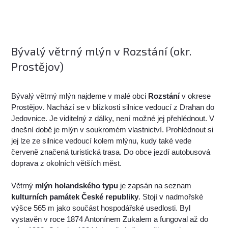
Bývalý větrný mlýn v Rozstání (okr.
Prostějov)
Bývalý větrný mlýn najdeme v malé obci
Rozstání
v okrese
Prostějov. Nachází se v blízkosti silnice vedoucí z Drahan do
Jedovnice. Je viditelný z dálky, není možné jej přehlédnout. V
dnešní době je mlýn v soukromém vlastnictví. Prohlédnout si
jej lze ze silnice vedoucí kolem mlýnu, kudy také vede
červeně značená turistická trasa. Do obce jezdí autobusová
doprava z okolních větších měst.
Větrný
mlýn holandského typu
je zapsán na seznam
kulturních památek České republiky
. Stojí v nadmořské
výšce 565 m jako součást hospodářské usedlosti. Byl
vystavěn v roce 1874 Antonínem Zukalem a fungoval až do