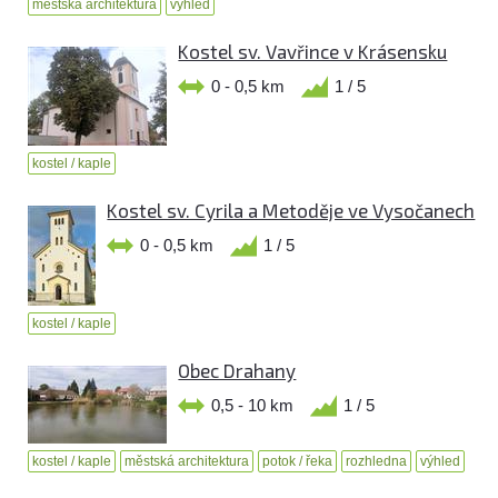
městská architektura
výhled
Kostel sv. Vavřince v Krásensku
0 - 0,5 km
1 / 5
kostel / kaple
Kostel sv. Cyrila a Metoděje ve Vysočanech
0 - 0,5 km
1 / 5
kostel / kaple
Obec Drahany
0,5 - 10 km
1 / 5
kostel / kaple
městská architektura
potok / řeka
rozhledna
výhled