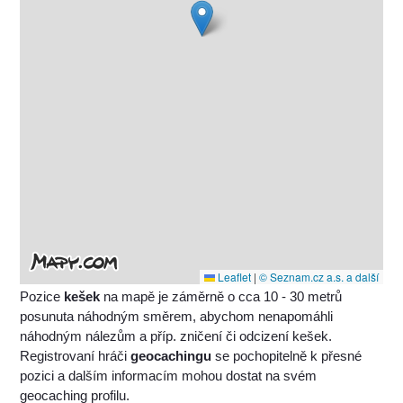
Leaflet
|
© Seznam.cz a.s. a další
Pozice
kešek
na mapě je záměrně o cca 10 - 30 metrů
posunuta náhodným směrem, abychom nenapomáhli
náhodným nálezům a příp. zničení či odcizení kešek.
Registrovaní hráči
geocachingu
se pochopitelně k přesné
pozici a dalším informacím mohou dostat na svém
geocaching profilu.