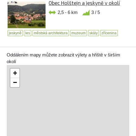
Obec Holštejn a jeskyně v okolí
2,5 - 6 km
3 / 5
jeskyně
les
městská architektura
muzeum
skály
zřícenina
Oddálením mapy můžete zobrazit výlety a hřiště v širším
okolí
+
−