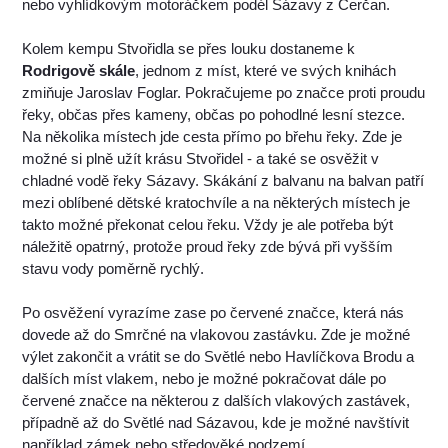
nebo vyhlídkovým motoráčkem podél Sázavy z Čerčan.
Kolem kempu Stvořidla se přes louku dostaneme k
Rodrigově skále
, jednom z míst, které ve svých knihách
zmiňuje Jaroslav Foglar. Pokračujeme po značce proti proudu
řeky, občas přes kameny, občas po pohodlné lesní stezce.
Na několika místech jde cesta přímo po břehu řeky. Zde je
možné si plně užít krásu Stvořidel - a také se osvěžit v
chladné vodě řeky Sázavy. Skákání z balvanu na balvan patří
mezi oblíbené dětské kratochvíle a na některých místech je
takto možné překonat celou řeku. Vždy je ale potřeba být
náležitě opatrný, protože proud řeky zde bývá při vyšším
stavu vody poměrně rychlý.
Po osvěžení vyrazíme zase po červené značce, která nás
dovede až do Smrčné na vlakovou zastávku. Zde je možné
výlet zakončit a vrátit se do Světlé nebo Havlíčkova Brodu a
dalších míst vlakem, nebo je možné pokračovat dále po
červené značce na některou z dalších vlakových zastávek,
případně až do Světlé nad Sázavou, kde je možné navštívit
například zámek nebo středověké podzemí.