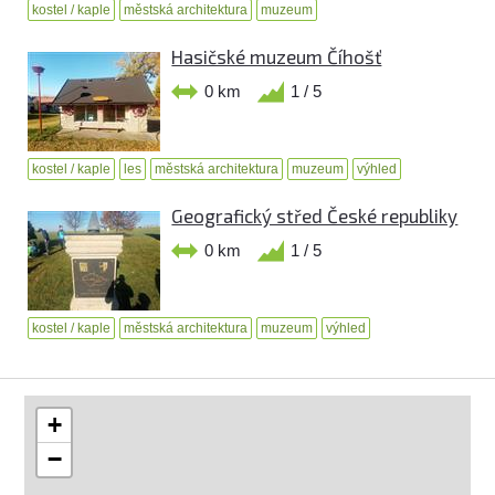
kostel / kaple
městská architektura
muzeum
Hasičské muzeum Číhošť
0 km
1 / 5
kostel / kaple
les
městská architektura
muzeum
výhled
Geografický střed České republiky
0 km
1 / 5
kostel / kaple
městská architektura
muzeum
výhled
+
−