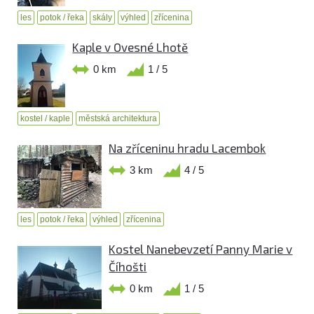
les
potok / řeka
skály
výhled
zřícenina
Kaple v Ovesné Lhotě
0 km
1 / 5
kostel / kaple
městská architektura
Na zříceninu hradu Lacembok
3 km
4 / 5
les
potok / řeka
výhled
zřícenina
Kostel Nanebevzetí Panny Marie v
Číhošti
0 km
1 / 5