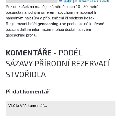
Leaflet
|
© Seznam.cz a.s. a další
Pozice
kešek
na mapě je záměrně o cca 10 - 30 metrů
posunuta náhodným směrem, abychom nenapomáhli
náhodným nálezům a příp. zničení či odcizení kešek.
Registrovaní hráči
geocachingu
se pochopitelně k přesné
pozici a dalším informacím mohou dostat na svém
geocaching profilu.
KOMENTÁŘE
- PODÉL
SÁZAVY PŘÍRODNÍ REZERVACÍ
STVOŘIDLA
Přidat
komentář