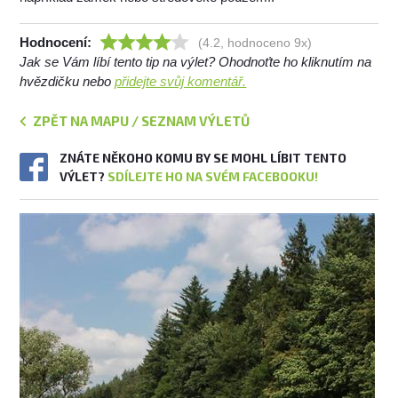
Hodnocení:
(4.2, hodnoceno 9x)
Jak se Vám líbí tento tip na výlet? Ohodnoťte ho kliknutím na
hvězdičku nebo
přidejte svůj komentář.
ZPĚT NA MAPU / SEZNAM VÝLETŮ
ZNÁTE NĚKOHO KOMU BY SE MOHL LÍBIT TENTO
VÝLET?
SDÍLEJTE HO NA SVÉM FACEBOOKU!