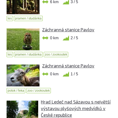
6 km
3 / 5
les
pramen / studánka
Záchranná stanice Pavlov
0 km
2 / 5
les
pramen / studánka
zoo / zookoutek
Záchranná stanice Pavlov
0 km
1 / 5
potok / řeka
zoo / zookoutek
Hrad Ledeč nad Sázavou s největší
výstavou plyšových medvídků v
České republice