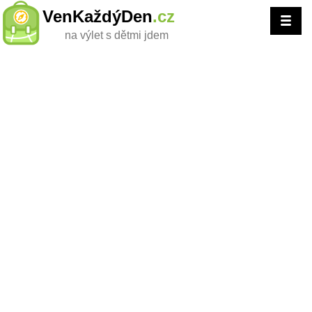
VenKaždýDen
.cz
na výlet s dětmi jdem