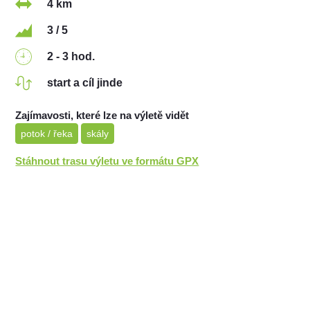
4 km
3 / 5
2 - 3 hod.
start a cíl jinde
Zajímavosti, které lze na výletě vidět
potok / řeka
skály
Stáhnout trasu výletu ve formátu GPX