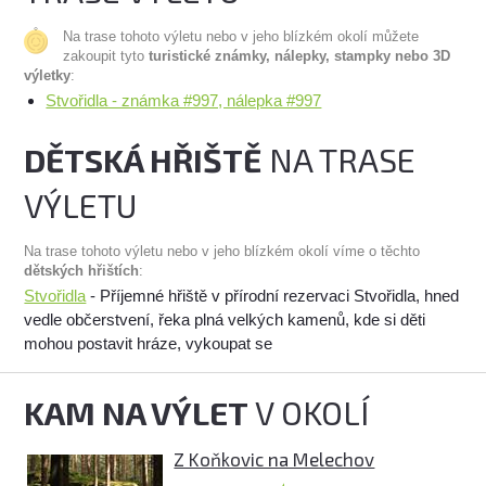
Na trase tohoto výletu nebo v jeho blízkém okolí můžete
zakoupit tyto
turistické známky, nálepky, stampky nebo 3D
výletky
:
Stvořidla - známka #997, nálepka #997
DĚTSKÁ HŘIŠTĚ
NA TRASE
VÝLETU
Na trase tohoto výletu nebo v jeho blízkém okolí víme o těchto
dětských hřištích
:
Stvořidla
- Příjemné hřiště v přírodní rezervaci Stvořidla, hned
vedle občerstvení, řeka plná velkých kamenů, kde si děti
mohou postavit hráze, vykoupat se
KAM NA VÝLET
V OKOLÍ
Z Koňkovic na Melechov