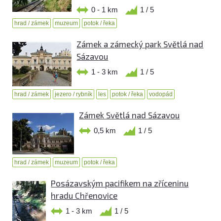
0 - 1 km
1 / 5
hrad / zámek
muzeum
potok / řeka
Zámek a zámecký park Světlá nad
Sázavou
1 - 3 km
1 / 5
hrad / zámek
jezero / rybník
les
potok / řeka
vodopád
Zámek Světlá nad Sázavou
0,5 km
1 / 5
hrad / zámek
muzeum
potok / řeka
Posázavským pacifikem na zříceninu
hradu Chřenovice
1 - 3 km
1 / 5