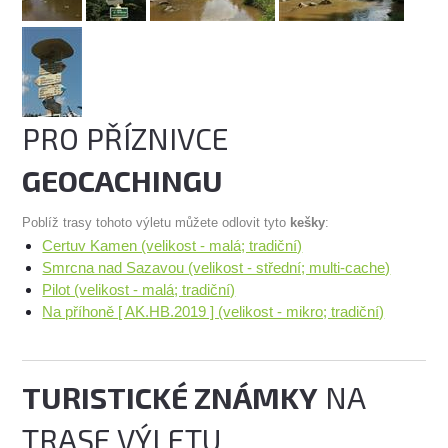
PRO PŘÍZNIVCE
GEOCACHINGU
Poblíž trasy tohoto výletu můžete odlovit tyto
kešky
:
Certuv Kamen (velikost - malá; tradiční)
Smrcna nad Sazavou (velikost - střední; multi-cache)
Pilot (velikost - malá; tradiční)
Na příhoně [ AK.HB.2019 ] (velikost - mikro; tradiční)
TURISTICKÉ ZNÁMKY
NA
TRASE VÝLETU