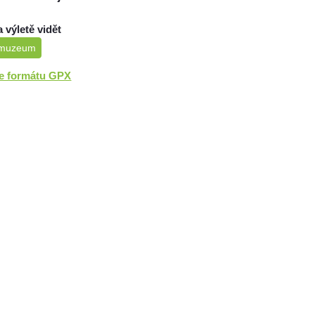
a výletě vidět
muzeum
ve formátu GPX