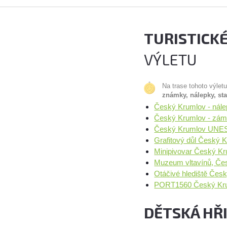
TURISTICK
VÝLETU
Na trase tohoto výlet
známky, nálepky, st
Český Krumlov - nál
Český Krumlov - záme
Český Krumlov UNE
Grafitový důl Český 
Minipivovar Český Kr
Muzeum vltavínů, Če
Otáčivé hlediště Čes
PORT1560 Český Kru
DĚTSKÁ HŘ