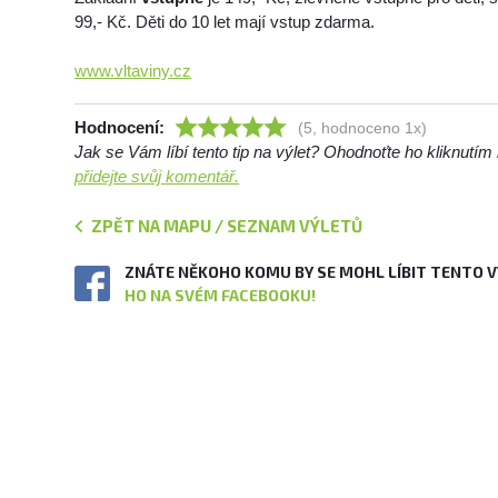
99,- Kč. Děti do 10 let mají vstup zdarma.
www.vltaviny.cz
Hodnocení:
(5, hodnoceno 1x)
Jak se Vám líbí tento tip na výlet? Ohodnoťte ho kliknutí
přidejte svůj komentář.
ZPĚT NA MAPU / SEZNAM VÝLETŮ
ZNÁTE NĚKOHO KOMU BY SE MOHL LÍBIT TENTO 
HO NA SVÉM FACEBOOKU!