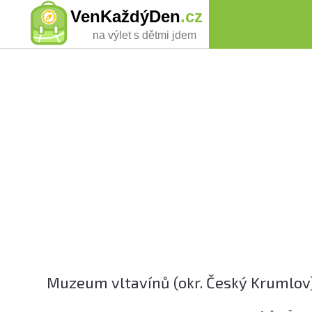
VenKaždýDen
.cz
na výlet s dětmi jdem
Muzeum vltavínů (okr. Český Krumlov