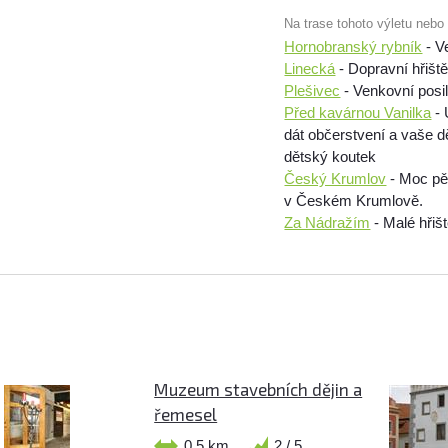
Na trase tohoto výletu nebo
Hornobranský rybník
- V
Linecká
- Dopravní hřišt
Plešivec
- Venkovní posi
Před kavárnou Vanilka
- 
dát občerstvení a vaše dě
dětský koutek
Český Krumlov
- Moc pě
v Českém Krumlově.
Za Nádražím
- Malé hřišt
Muzeum stavebních dějin a
řemesel
0,5 km
2 / 5