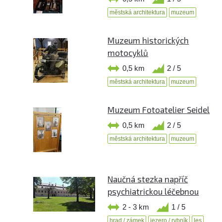
městská architektura
muzeum
Muzeum historických
motocyklů
0,5 km
2 / 5
městská architektura
muzeum
Muzeum Fotoatelier Seidel
0,5 km
2 / 5
městská architektura
muzeum
Naučná stezka napříč
psychiatrickou léčebnou
2 - 3 km
1 / 5
hrad / zámek
jezero / rybník
les