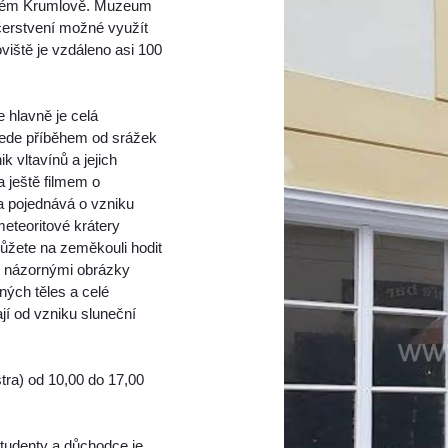
ém Krumlově. Muzeum
čerstvení možné využít
viště je vzdáleno asi 100
e hlavně je celá
vede příběhem od srážek
k vltavínů a jejich
a ještě filmem o
 a pojednává o vzniku
meteoritové krátery
ůžete na zeměkouli hodit
ce názornými obrázky
rných těles a celé
jí od vzniku sluneční
tra) od 10,00 do 17,00
studenty a důchodce je