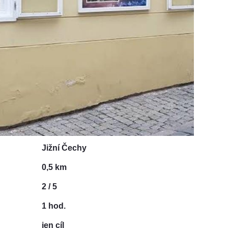
Jižní Čechy
0,5 km
2 / 5
1 hod.
jen cíl