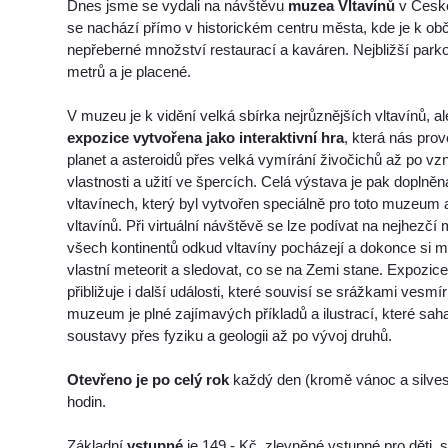
Dnes jsme se vydali na návštěvu
muzea Vltavínů
v Česk
se nachází přímo v historickém centru města, kde je k ob
nepřeberné množství restaurací a kaváren. Nejbližší parko
metrů a je placené.
V muzeu je k vidění velká sbírka nejrůznějších vltavínů, al
expozice vytvořena jako interaktivní hra
, která nás pro
planet a asteroidů přes velká vymírání živočichů až po vzni
vlastnosti a užití ve špercích. Celá výstava je pak doplněn
vltavínech, který byl vytvořen speciálně pro toto muzeum
vltavínů. Při virtuální návštěvě se lze podívat na nejhezčí 
všech kontinentů odkud vltavíny pocházejí a dokonce si m
vlastní meteorit a sledovat, co se na Zemi stane. Expozi
přibližuje i další události, které souvisí se srážkami vesmí
muzeum je plné zajímavých příkladů a ilustrací, které saha
soustavy přes fyziku a geologii až po vývoj druhů.
Otevřeno je po celý rok
každý den (kromě vánoc a silves
hodin.
Základní
vstupné
je 149,- Kč, zlevněné vstupné pro děti, 