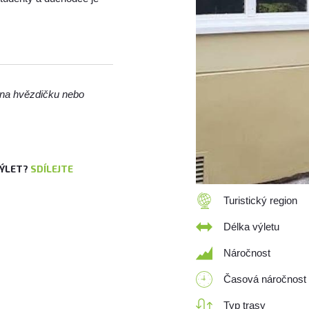
m na hvězdičku nebo
VÝLET?
SDÍLEJTE
Turistický region
Délka výletu
Náročnost
Časová náročnost
Typ trasy