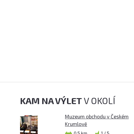
KAM NA VÝLET
V OKOLÍ
Muzeum obchodu v Českém
Krumlově
0,5 km
1 / 5