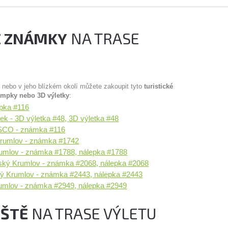
É ZNÁMKY
NA TRASE
u nebo v jeho blízkém okolí můžete zakoupit tyto
turistické
ampky nebo 3D výletky
:
epka #116
k - 3D výletka #48, 3D výletka #48
SCO - známka #116
Krumlov - známka #1742
umlov - známka #1788, nálepka #1788
ský Krumlov - známka #2068, nálepka #2068
ký Krumlov - známka #2443, nálepka #2443
mlov - známka #2949, nálepka #2949
IŠTĚ
NA TRASE VÝLETU