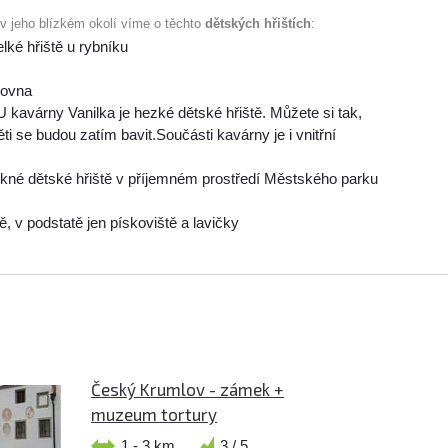
 v jeho blízkém okolí víme o těchto
dětských hřištích
:
elké hřiště u rybníku
ě
lovna
U kavárny Vanilka je hezké dětské hřiště. Můžete si tak,
ti se budou zatím bavit.Součásti kavárny je i vnitřní
kné dětské hřiště v příjemném prostředí Městského parku
ě, v podstatě jen pískoviště a lavičky
Český Krumlov - zámek +
muzeum tortury
1 - 3 km
3 / 5