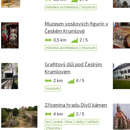
městská architektura
muzeum
Muzeum voskových figurín v
Českém Krumlově
0,5 km
2 / 5
městská architektura
muzeum
Grafitový důl pod Českým
Krumlovem
2 km
4 / 5
muzeum
Zřícenina hradu Dívčí kámen
4 km
2 / 5
les
potok / řeka
skály
výhled
zřícenina