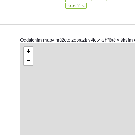
potok / řeka
Oddálením mapy můžete zobrazit výlety a hřiště v širším 
+
−