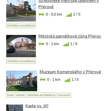
Středověké městské opevnění v
Přerově
0 - 0,5 km
2 / 5
městská architektura
Městská památková zóna Přerov
0 - 1 km
1 / 5
městská architektura
Muzeum Komenského v Přerově
0 - 1 km
1 / 5
hrad / zámek
městská architektura
muzeum
Kaple sv. Jiří