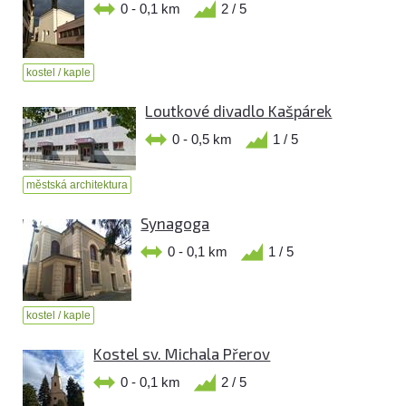
0 - 0,1 km
2 / 5
kostel / kaple
Loutkové divadlo Kašpárek
0 - 0,5 km
1 / 5
městská architektura
Synagoga
0 - 0,1 km
1 / 5
kostel / kaple
Kostel sv. Michala Přerov
0 - 0,1 km
2 / 5