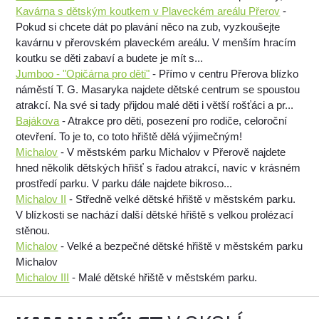
Kavárna s dětským koutkem v Plaveckém areálu Přerov
-
Pokud si chcete dát po plavání něco na zub, vyzkoušejte
kavárnu v přerovském plaveckém areálu. V menším hracím
koutku se děti zabaví a budete je mít s...
Jumboo - "Opičárna pro děti"
- Přímo v centru Přerova blízko
náměstí T. G. Masaryka najdete dětské centrum se spoustou
atrakcí. Na své si tady přijdou malé děti i větší rošťáci a pr...
Bajákova
- Atrakce pro děti, posezení pro rodiče, celoroční
otevření. To je to, co toto hřiště dělá výjimečným!
Michalov
- V městském parku Michalov v Přerově najdete
hned několik dětských hřišť s řadou atrakcí, navíc v krásném
prostředí parku. V parku dále najdete bikroso...
Michalov II
- Středně velké dětské hřiště v městském parku.
V blízkosti se nachází další dětské hřiště s velkou prolézací
stěnou.
Michalov
- Velké a bezpečné dětské hřiště v městském parku
Michalov
Michalov III
- Malé dětské hřiště v městském parku.