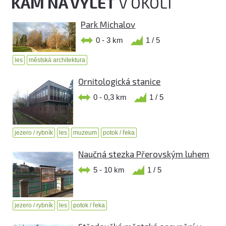
KAM NA VÝLET
V OKOLÍ
Park Michalov
0 - 3 km
1 / 5
les
městská architektura
Ornitologická stanice
0 - 0,3 km
1 / 5
jezero / rybník
les
muzeum
potok / řeka
Naučná stezka Přerovským luhem
5 - 10 km
1 / 5
jezero / rybník
les
potok / řeka