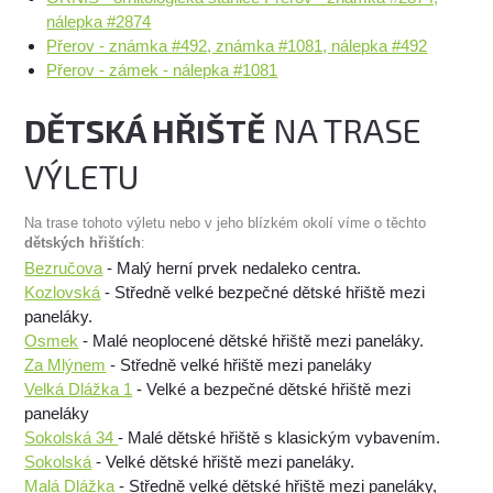
nálepka #2874
Přerov - známka #492, známka #1081, nálepka #492
Přerov - zámek - nálepka #1081
DĚTSKÁ HŘIŠTĚ
NA TRASE
VÝLETU
Na trase tohoto výletu nebo v jeho blízkém okolí víme o těchto
dětských hřištích
:
Bezručova
- Malý herní prvek nedaleko centra.
Kozlovská
- Středně velké bezpečné dětské hřiště mezi
paneláky.
Osmek
- Malé neoplocené dětské hřiště mezi paneláky.
Za Mlýnem
- Středně velké hřiště mezi paneláky
Velká Dlážka 1
- Velké a bezpečné dětské hřiště mezi
paneláky
Sokolská 34
- Malé dětské hřiště s klasickým vybavením.
Sokolská
- Velké dětské hřiště mezi paneláky.
Malá Dlážka
- Středně velké dětské hřiště mezi paneláky,