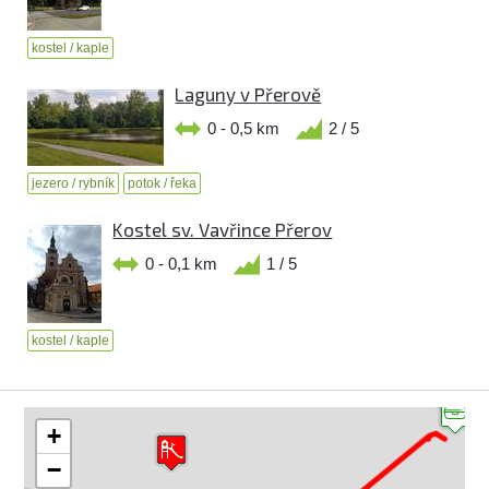
kostel / kaple
Laguny v Přerově
0 - 0,5 km
2 / 5
jezero / rybník
potok / řeka
Kostel sv. Vavřince Přerov
0 - 0,1 km
1 / 5
kostel / kaple
+
−