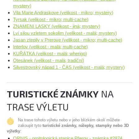
mystery)
Vila Marie Andraskove (velikost - mikro; mystery)
Tyrsak (velikost - mikro; multi-cache)
ZNAMENI LASKY (velikost - jiná; mystery)
Lvi silou vzletem sokolim (velikost - malá; mystery)
Jasan ztepily v Prerove (velikost - mikro; multi-cache)
Interlov (velikost - malá; multi-cache)
KUŘÁTKA (velikost - malá; wherigo)
Otesánek (velikost - malá; tradiční)
Silvestrovský nápad 1 - ČAS (velikost - malá; mystery)
TURISTICKÉ ZNÁMKY
NA
TRASE VÝLETU
Na trase tohoto výletu nebo v jeho blízkém okolí můžete
zakoupit tyto
turistické známky, nálepky, stampky nebo 3D
výletky
:
ORNIS - ornitologická stanice Přerov - známka #2874,