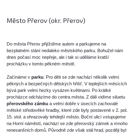
Město Přerov (okr. Přerov)
Do města Přerov přijíždíme autem a parkujeme na
bezplatném stání nedaleko městského parku. Bohužel nám
dnes počasí moc nepřeje, ale i tak si uděláme kratší
procházku v tomto pěkném městě.
Začínáme v
parku
. Pro děti se zde nachází několik velmi
pěkných a bezpečných dětských hřišť. V teplejších měsících
bývá park velmi hezky vysázen květinami. Po krátké
procházce odcházíme do centra města. Z dáli vidíme siluetu
přerovského zámku
a velmi dobře v úsecích zachovalé
mětské středověké hradby, které zde byly postavené v 2. pol.
15. stol. a ohrazovaly tehdejší město. Boční ulicí vstupujeme
na Horní náměstí, nachází se zde přerovský zámek a mnoho
renesanšních domů. Původně zde však stál hrad, později byl