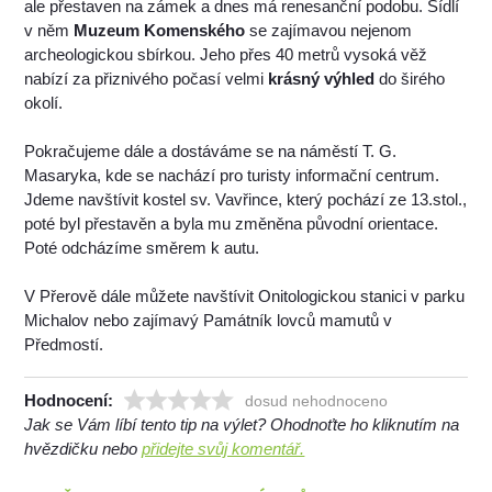
ale přestaven na zámek a dnes má renesanční podobu. Sídlí
v něm
Muzeum Komenského
se zajímavou nejenom
archeologickou sbírkou. Jeho přes 40 metrů vysoká věž
nabízí za přiznivého počasí velmi
krásný výhled
do širého
okolí.
Pokračujeme dále a dostáváme se na náměstí T. G.
Masaryka, kde se nachází pro turisty informační centrum.
Jdeme navštívit kostel sv. Vavřince, který pochází ze 13.stol.,
poté byl přestavěn a byla mu změněna původní orientace.
Poté odcházíme směrem k autu.
V Přerově dále můžete navštívit Onitologickou stanici v parku
Michalov nebo zajímavý Památník lovců mamutů v
Předmostí.
Hodnocení:
dosud nehodnoceno
Jak se Vám líbí tento tip na výlet? Ohodnoťte ho kliknutím na
hvězdičku nebo
přidejte svůj komentář.