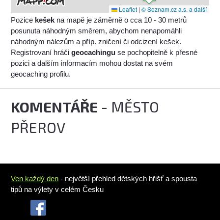
Leaflet
|
© Seznam.cz a.s. a další
Pozice
kešek
na mapě je záměrně o cca 10 - 30 metrů
posunuta náhodným směrem, abychom nenapomáhli
náhodným nálezům a příp. zničení či odcizení kešek.
Registrovaní hráči
geocachingu
se pochopitelně k přesné
pozici a dalším informacím mohou dostat na svém
geocaching profilu.
KOMENTÁŘE
- MĚSTO
PŘEROV
Ven každý den
- největší přehled dětských hřišť a spousta
tipů na výlety v celém Česku