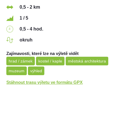
0,5 - 2 km
1 / 5
0,5 - 4 hod.
okruh
Zajímavosti, které lze na výletě vidět
hrad / zámek
kostel / kaple
městská architektura
muzeum
výhled
Stáhnout trasu výletu ve formátu GPX