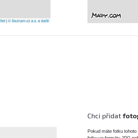
let
|
© Seznam.cz a.s. a další
Chci přidat
foto
Pokud máte fotku tohoto 
fotku ve formátu JPG ne