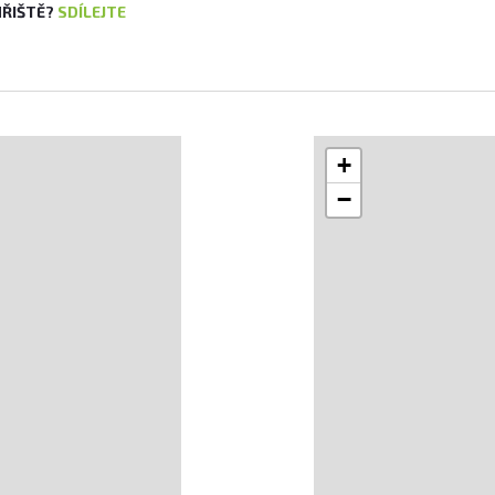
HŘIŠTĚ?
SDÍLEJTE
+
−