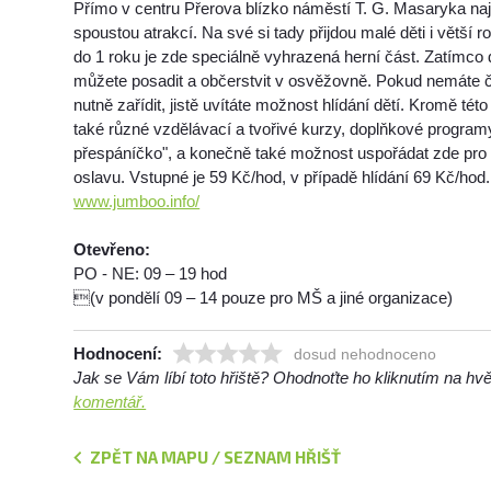
Přímo v centru Přerova blízko náměstí T. G. Masaryka na
spoustou atrakcí. Na své si tady přijdou malé děti i větší r
do 1 roku je zde speciálně vyhrazená herní část. Zatímco d
můžete posadit a občerstvit v osvěžovně. Pokud nemáte č
nutně zařídit, jistě uvítáte možnost hlídání dětí. Kromě té
také různé vzdělávací a tvořivé kurzy, doplňkové programy
přespáníčko", a konečně také možnost uspořádat zde pro 
oslavu. Vstupné je 59 Kč/hod, v případě hlídání 69 Kč/hod
www.jumboo.info/
Otevřeno:
PO - NE: 09 – 19 hod
(v pondělí 09 – 14 pouze pro MŠ a jiné organizace)
Hodnocení:
dosud nehodnoceno
Jak se Vám líbí toto hřiště? Ohodnoťte ho kliknutím na h
komentář.
ZPĚT NA MAPU / SEZNAM HŘIŠŤ