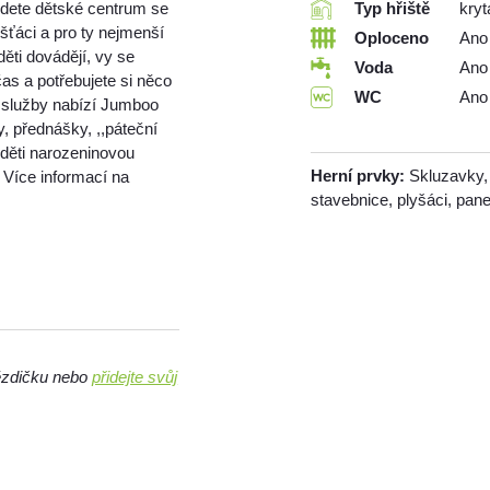
jdete dětské centrum se
Typ hřiště
kryt
ošťáci a pro ty nejmenší
Oploceno
Ano
ěti dovádějí, vy se
Voda
Ano
as a potřebujete si něco
WC
Ano
to služby nabízí Jumboo
, přednášky, ,,páteční
děti narozeninovou
Herní prvky:
Skluzavky, 
. Více informací na
stavebnice, plyšáci, pan
vězdičku nebo
přidejte svůj