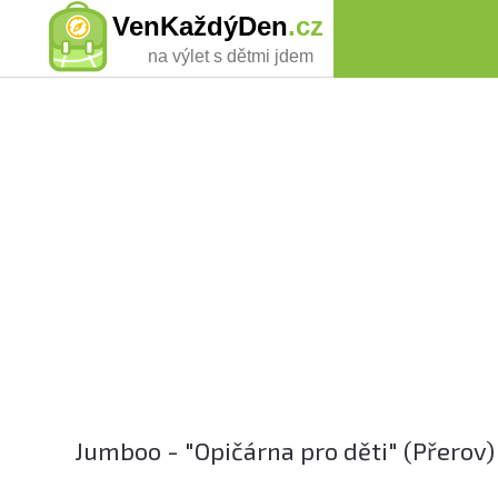
VenKaždýDen
.cz
na výlet s dětmi jdem
Jumboo - "Opičárna pro děti" (Přerov)