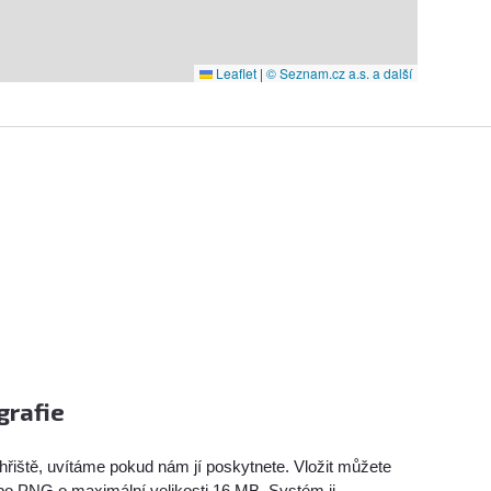
Leaflet
|
© Seznam.cz a.s. a další
grafie
hřiště, uvítáme pokud nám jí poskytnete. Vložit můžete
bo PNG o maximální velikosti 16 MB. Systém ji