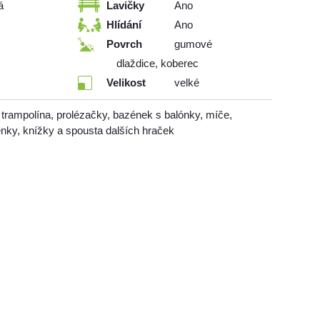
á
Lavičky
Ano
Hlídání
Ano
Povrch
gumové
dlaždice, koberec
Velikost
velké
trampolína, prolézačky, bazének s balónky, míče,
enky, knížky a spousta dalších hraček