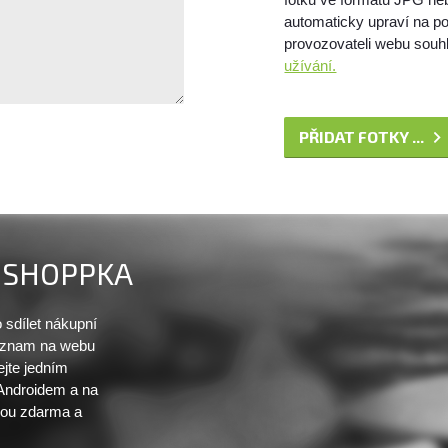
automaticky upraví na po
provozovateli webu souhl
užívání.
PŘIDAT FOTKY ...
SHOPPKA
sdílet nákupní
seznam na webu
ejte jedním
 Androidem a na
sou zdarma a