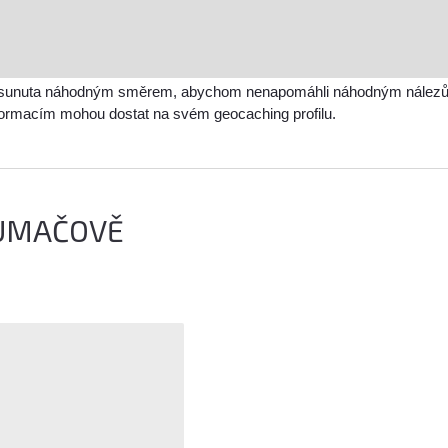
sunuta náhodným směrem, abychom nenapomáhli náhodným nálezům a 
nformacím mohou dostat na svém geocaching profilu.
LUMAČOVĚ