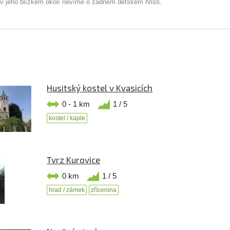
 v jeho blízkém okolí nevíme o žádném dětském hřišti.
Husitský kostel v Kvasicích
0 - 1 km
1 / 5
kostel / kaple
Tvrz Kurovice
0 km
1 / 5
hrad / zámek
zřícenina