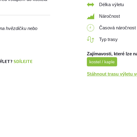
Délka výletu
Náročnost
Časová náročnost
m na hvězdičku nebo
Typ trasy
Zajímavosti, které lze n
VÝLET?
SDÍLEJTE
kostel / kaple
Stáhnout trasu výletu 