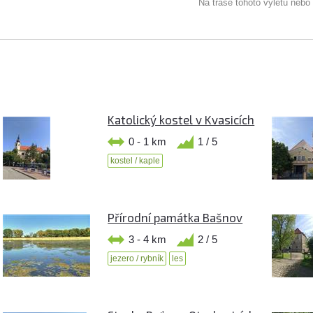
Na trase tohoto výletu nebo
Katolický kostel v Kvasicích
0 - 1 km
1 / 5
kostel / kaple
Přírodní památka Bašnov
3 - 4 km
2 / 5
jezero / rybník
les