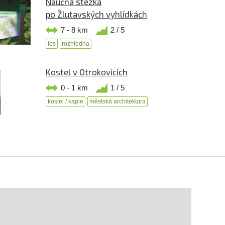
Naučná stezka
po Žlutavských vyhlídkách
7 - 8 km
2 / 5
les
rozhledna
Kostel v Otrokovicích
0 - 1 km
1 / 5
kostel / kaple
městská architektura