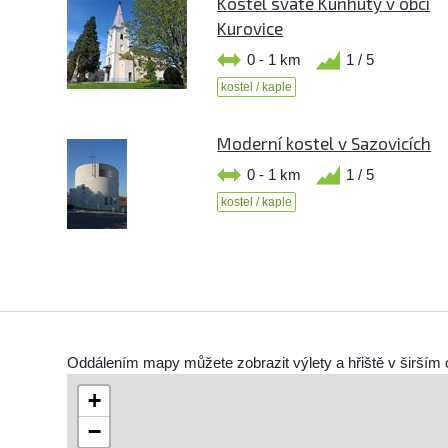
Kostel svaté Kunhuty v obci
Kurovice
0 - 1 km
1 / 5
kostel / kaple
Moderní kostel v Sazovicích
0 - 1 km
1 / 5
kostel / kaple
Oddálením mapy můžete zobrazit výlety a hřiště v širším 
+
−