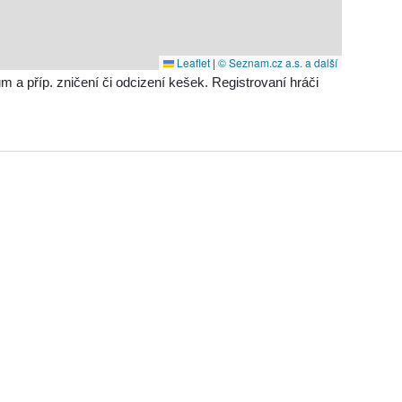
Leaflet
|
© Seznam.cz a.s. a další
příp. zničení či odcizení kešek. Registrovaní hráči