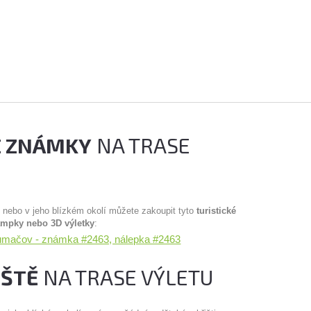
É ZNÁMKY
NA TRASE
u nebo v jeho blízkém okolí můžete zakoupit tyto
turistické
ampky nebo 3D výletky
:
umačov - známka #2463, nálepka #2463
IŠTĚ
NA TRASE VÝLETU