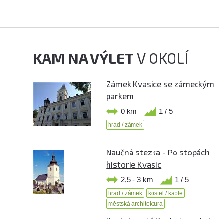
KAM NA VÝLET
V OKOLÍ
Zámek Kvasice se zámeckým
parkem
0 km
1 / 5
hrad / zámek
Naučná stezka - Po stopách
historie Kvasic
2,5 - 3 km
1 / 5
hrad / zámek
kostel / kaple
městská architektura