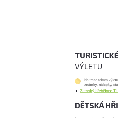
TURISTICK
VÝLETU
Na trase tohoto výlet
známky, nálepky, st
Zemský hřebčinec Tl
DĚTSKÁ HŘ