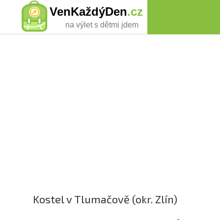
VenKaždýDen
.cz
na výlet s dětmi jdem
Kostel v Tlumačově (okr. Zlín)