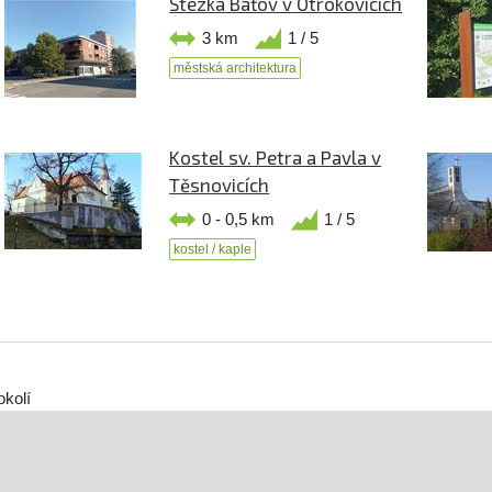
Stezka Baťov v Otrokovicích
3 km
1 / 5
městská architektura
Kostel sv. Petra a Pavla v
Těsnovicích
0 - 0,5 km
1 / 5
kostel / kaple
okolí