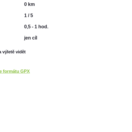
0 km
1 / 5
0,5 - 1 hod.
jen cíl
a výletě vidět
ve formátu GPX