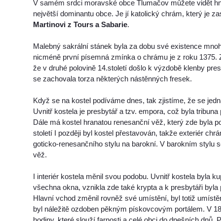
V samém srdci moravské obce Tlumačov můžete vidět hned
největší dominantu obce. Je jí katolický chrám, který je 
Martinovi z Tours a Sabarie
.
Malebný sakrální stánek byla za dobu své existence mnoh
nicméně první písemná zmínka o chrámu je z roku 1375. Z
že v druhé polovině 14.století došlo k výzdobě klenby pres
se zachovala torza některých nástěnných fresek.
Když se na kostel podíváme dnes, tak zjistíme, že se jedn
Uvnitř kostela je presbytář a tzv. empora, což byla tribuna
Dále má kostel hranatou renesanční věž, který zde byla p
století I později byl kostel přestavován, takže exteriér ch
goticko-renesančního stylu na barokní. V barokním stylu s
věž.
I interiér kostela měnil svou podobu. Uvnitř kostela byla k
všechna okna, vznikla zde také krypta a k presbytáři byla 
Hlavní vchod změnil rovněž své umístění, byl totiž umístě
byl náležitě ozdoben pěkným pískovcovým portálem. V 18. 
hodiny, které slouží farnosti a celé obci do dnešních dnů.