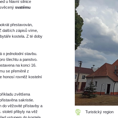
 u hlavní silnice
zasvěcený
svatému
okrát přestavován,
 dalších zápisů víme,
bytáře kostela. Z té doby
á o jednolodní stavbu.
 pro šlechtu a panstvo.
ostavena na konci 16.
rámu se přeměnil z
e honosí rovněž kostelní
upříkladu zvětšena
přistavěna sakristie.
n do věžovité přístavby a
století přibyly na věž
Turistický region
 Před vstupem do kostela