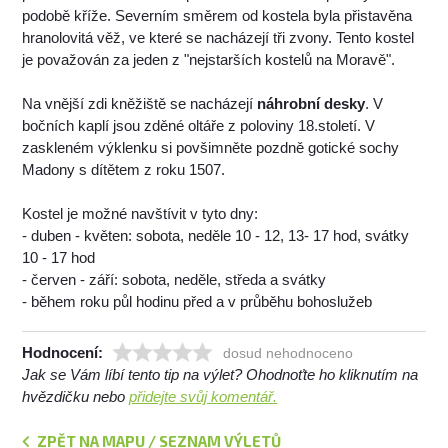
podobě kříže. Severním směrem od kostela byla přistavěna
hranolovitá věž, ve které se nacházejí tři zvony. Tento kostel
je považován za jeden z "nejstarších kostelů na Moravě".
Na vnější zdi kněžiště se nacházejí
náhrobní desky
. V
bočních kaplí jsou zděné oltáře z poloviny 18.století. V
zaskleném výklenku si povšimněte pozdně gotické sochy
Madony s dítětem z roku 1507.
Kostel je možné navštívit v tyto dny:
- duben - květen: sobota, neděle 10 - 12, 13- 17 hod, svátky
10 - 17 hod
- červen - září: sobota, neděle, středa a svátky
- během roku půl hodinu před a v průběhu bohoslužeb
Hodnocení:
dosud nehodnoceno
Jak se Vám líbí tento tip na výlet? Ohodnoťte ho kliknutím na
hvězdičku nebo
přidejte svůj komentář.
ZPĚT NA MAPU / SEZNAM VÝLETŮ