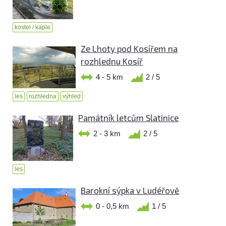
kostel / kaple
Ze Lhoty pod Kosířem na
rozhlednu Kosíř
4 - 5 km
2 / 5
les
rozhledna
výhled
Památník letcům Slatinice
2 - 3 km
2 / 5
les
Barokní sýpka v Ludéřově
0 - 0,5 km
1 / 5