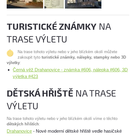
TURISTICKÉ ZNÁMKY
NA
TRASE VÝLETU
Na trase tohoto výletu nebo v jeho blízkém okolí můžete
zakoupit tyto
turistické známky, nálepky, stampky nebo 3D
výletky
:
Černá věž Drahanovice - známka #606, nálepka #606, 3D
výletka #423
DĚTSKÁ HŘIŠTĚ
NA TRASE
VÝLETU
Na trase tohoto výletu nebo v jeho blízkém okolí víme o těchto
dětských hřištích
:
Drahanovice
- Nové moderní dětské hřiště vedle hasičské