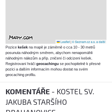
Leaflet
|
© Seznam.cz a.s. a další
Pozice
kešek
na mapě je záměrně o cca 10 - 30 metrů
posunuta náhodným směrem, abychom nenapomáhli
náhodným nálezům a příp. zničení či odcizení kešek.
Registrovaní hráči
geocachingu
se pochopitelně k přesné
pozici a dalším informacím mohou dostat na svém
geocaching profilu.
KOMENTÁŘE
- KOSTEL SV.
JAKUBA STARŠÍHO