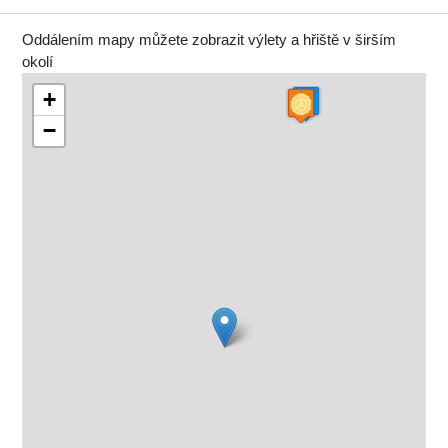
Oddálením mapy můžete zobrazit výlety a hřiště v širším
okolí
+
−