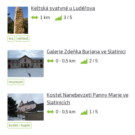
Keltská svatyně u Ludéřova
1 km
3 / 5
les
výhled
Galerie Zdeňka Buriana ve Slatinici
0 - 0,5 km
2 / 5
muzeum
Kostel Nanebevzetí Panny Marie ve
Slatinicích
0 - 0,5 km
1 / 5
kostel / kaple