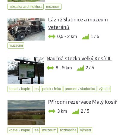
městská architektura
muzeum
Lázně Slatinice a muzeum
veteránů
0,5 - 2 km
1 / 5
muzeum
Naučná stezka Velký Kosíř II.
8 - 9 km
2 / 5
kostel / kaple
les
potok / řeka
pramen / studánka
výhled
Přírodní rezervace Malý Kosíř
3 km
2 / 5
kostel / kaple
les
muzeum
rozhledna
výhled