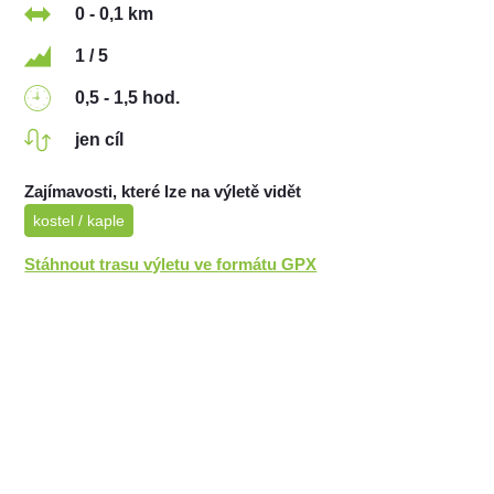
0 - 0,1 km
1 / 5
0,5 - 1,5 hod.
jen cíl
Zajímavosti, které lze na výletě vidět
kostel / kaple
Stáhnout trasu výletu ve formátu GPX