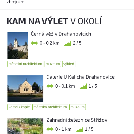
zbrojnice.
KAM NA VÝLET
V OKOLÍ
Černá věž v Drahanovicích
0 - 0,2 km
2 / 5
městská architektura
muzeum
výhled
Galerie U Kalicha Drahanovice
0 - 0,1 km
1 / 5
kostel / kaple
městská architektura
muzeum
Zahradní železnice Střížov
0 - 1 km
1 / 5