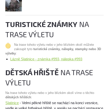
TURISTICKÉ ZNÁMKY
NA
TRASE VÝLETU
Na trase tohoto výletu nebo v jeho blízkém okolí můžete
zakoupit tyto
turistické známky, nálepky, stampky nebo 3D
výletky
:
Lázně Slatinice - známka #993, nálepka #993
DĚTSKÁ HŘIŠTĚ
NA TRASE
VÝLETU
Na trase tohoto výletu nebo v jeho blízkém okolí víme o těchto
dětských hřištích
:
Slatinice
- Velmi pěkné hřiště se nachází na konci vesnice,
vedle je velké fotbalové hřiště, v areálu se nachází restaurace