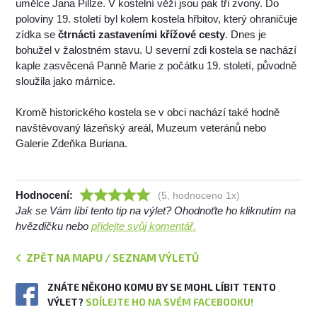
umělce Jana Pillze. V kostelní věži jsou pak tři zvony. Do
poloviny 19. století byl kolem kostela hřbitov, který ohraničuje
zídka se
čtrnácti zastaveními křížové cesty
. Dnes je
bohužel v žalostném stavu. U severní zdi kostela se nachází
kaple zasvěcená Panně Marie z počátku 19. století, původně
sloužila jako márnice.
Kromě historického kostela se v obci nachází také hodně
navštěvovaný lázeňský areál, Muzeum veteránů nebo
Galerie Zdeňka Buriana.
Hodnocení:
(5, hodnoceno 1x)
Jak se Vám líbí tento tip na výlet? Ohodnoťte ho kliknutím na
hvězdičku nebo
přidejte svůj komentář.
ZPĚT NA MAPU / SEZNAM VÝLETŮ
ZNÁTE NĚKOHO KOMU BY SE MOHL LÍBIT TENTO
VÝLET?
SDÍLEJTE HO NA SVÉM FACEBOOKU!