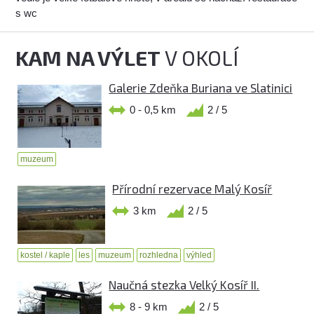
s wc
KAM NA VÝLET
V OKOLÍ
Galerie Zdeňka Buriana ve Slatinici
0 - 0,5 km
2 / 5
muzeum
Přírodní rezervace Malý Kosíř
3 km
2 / 5
kostel / kaple
les
muzeum
rozhledna
výhled
Naučná stezka Velký Kosíř II.
8 - 9 km
2 / 5