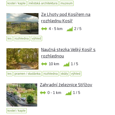
kostel / kaple
městská architektura
muzeum
Ze Lhoty pod Kosířem na
rozhlednu Kosíř
4 - 5 km
2 / 5
les
rozhledna
výhled
Naučná stezka Velký Kosíř s
rozhlednou
10 km
1 / 5
les
pramen / studánka
rozhledna
skály
výhled
Zahradní železnice Střížov
0 - 1 km
1 / 5
kostel / kaple