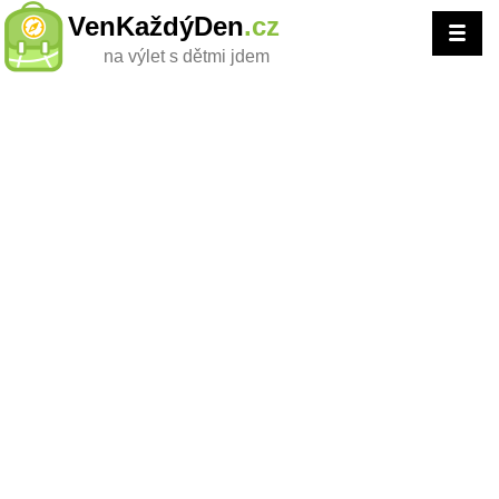
VenKaždýDen
.cz
na výlet s dětmi jdem