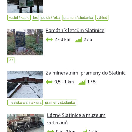
kostel / kaple
les
potok / řeka
pramen / studánka
výhled
Památník letcům Slatinice
2 - 3 km
2 / 5
les
Za minerálními prameny do Slatinic
0,5 - 1 km
1 / 5
městská architektura
pramen / studánka
Lázně Slatinice a muzeum
veteránů
0,5 - 2 km
1 / 5