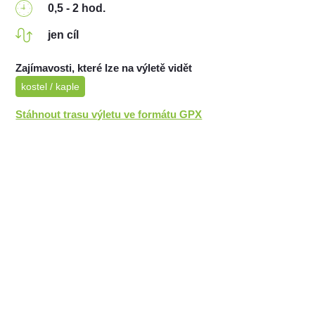
0,5 - 2 hod.
jen cíl
Zajímavosti, které lze na výletě vidět
kostel / kaple
Stáhnout trasu výletu ve formátu GPX