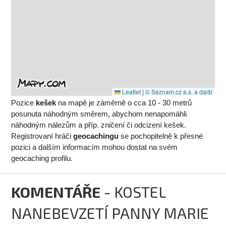
Leaflet
|
© Seznam.cz a.s. a další
Pozice
kešek
na mapě je záměrně o cca 10 - 30 metrů
posunuta náhodným směrem, abychom nenapomáhli
náhodným nálezům a příp. zničení či odcizení kešek.
Registrovaní hráči
geocachingu
se pochopitelně k přesné
pozici a dalším informacím mohou dostat na svém
geocaching profilu.
KOMENTÁŘE
- KOSTEL
NANEBEVZETÍ PANNY MARIE