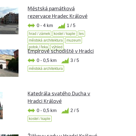
Městská památková
rezervace Hradec Králové
0 - 4 km
1 / 5
hrad / zámek
kostel / kaple
les
městská architektura
muzeum
potok / řeka
výhled
Empírové schodiště v Hradci
0 - 0,5 km
3 / 5
městská architektura
Katedrála svatého Ducha v
Hradci Králové
0 - 0,5 km
2 / 5
kostel / kaple
Žižkovy sady v Hradci Králové