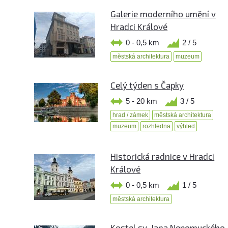
Galerie moderního umění v
Hradci Králové
0 - 0,5 km
2 / 5
městská architektura
muzeum
Celý týden s Čapky
5 - 20 km
3 / 5
hrad / zámek
městská architektura
muzeum
rozhledna
výhled
Historická radnice v Hradci
Králové
0 - 0,5 km
1 / 5
městská architektura
Kostel sv. Jana Nepomuckého