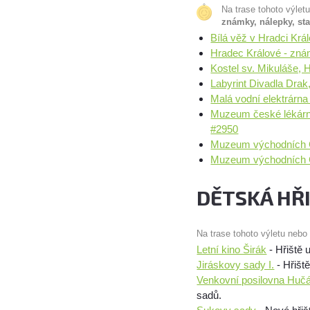
Na trase tohoto výlet
známky, nálepky, st
Bílá věž v Hradci Kr
Hradec Králové - zná
Kostel sv. Mikuláše,
Labyrint Divadla Dra
Malá vodní elektrárn
Muzeum české lékárny
#2950
Muzeum východních Č
Muzeum východních Č
DĚTSKÁ HŘ
Na trase tohoto výletu nebo
Letní kino Širák
- Hřiště 
Jiráskovy sady I.
- Hřišt
Venkovní posilovna Huč
sadů.