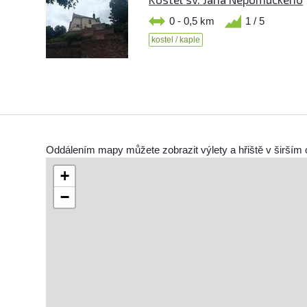
0 - 0,5 km
1 / 5
kostel / kaple
Oddálením mapy můžete zobrazit výlety a hřiště v širším 
+
−