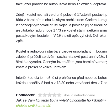
také jezdí pravidelně autobusová nebo železniční doprava
Zdejší kostel nechali ve druhé polovině 17.století postavit 
řádu v barokním slohu italským architektem Carlem Lurag
let později vyrabovali pruští vojáci a posléze jej poškodil 
jezuitského řádu v roce 1773 se kostel stal majetkem armá
posadkovým kostelem. V 19.století opět vyhořel. Od roku 19
zpět.
Kostel je jednolodní stavba s párově uspořádanými boční
zdobené průčelí se dvěmi sochami a dvě postranní věže. 
široká a vysoká. Cenným inventářem jsou barokní varhany 
kostela prošel několika úpravami.
Interiér kostela je možné si prohlédnou před nebo po boho
každou neděli v 8 hod a v 18:30 nebo ve všední den v 7 ho
Hodnocení:
dosud nehodnoceno
Jak se Vám líbí tento tip na výlet? Ohodnoťte ho kliknutí
přidejte svůj komentář.