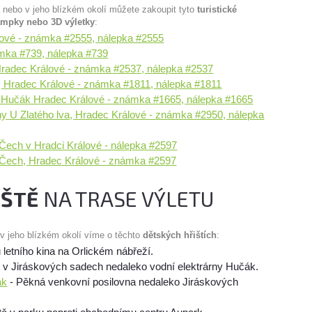
u nebo v jeho blízkém okolí můžete zakoupit tyto
turistické
ampky nebo 3D výletky
:
álové - známka #2555, nálepka #2555
mka #739, nálepka #739
 Hradec Králové - známka #2537, nálepka #2537
k, Hradec Králové - známka #1811, nálepka #1811
a Hučák Hradec Králové - známka #1665, nálepka #1665
 U Zlatého lva, Hradec Králové - známka #2950, nálepka
ech v Hradci Králové - nálepka #2597
ech, Hradec Králové - známka #2597
IŠTĚ
NA TRASE VÝLETU
 v jeho blízkém okolí víme o těchto
dětských hřištích
:
u letního kina na Orlickém nábřeží.
ě v Jiráskových sadech nedaleko vodní elektrárny Hučák.
ák
- Pěkná venkovní posilovna nedaleko Jiráskových