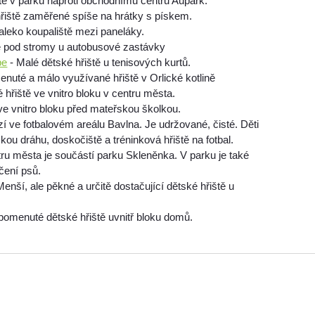
tě v parku naproti obchodnímu centru Aupark.
řiště zaměřené spíše na hrátky s pískem.
aleko koupaliště mezi paneláky.
ě pod stromy u autobusové zastávky
be
- Malé dětské hřiště u tenisových kurtů.
nuté a málo využívané hřiště v Orlické kotlině
 hřiště ve vnitro bloku v centru města.
ve vnitro bloku před mateřskou školkou.
í ve fotbalovém areálu Bavlna. Je udržované, čisté. Děti
ou dráhu, doskočiště a tréninková hřiště na fotbal.
tru města je součástí parku Skleněnka. V parku je také
čení psů.
Menší, ale pěkné a určitě dostačující dětské hřiště u
pomenuté dětské hřiště uvnitř bloku domů.