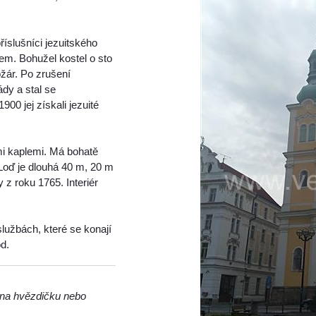
.
příslušníci jezuitského
em. Bohužel kostel o sto
požár. Po zrušení
dy a stal se
00 jej získali jezuité
mi kaplemi. Má bohatě
Loď je dlouhá 40 m, 20 m
z roku 1765. Interiér
službách, které se konají
d.
m na hvězdičku nebo