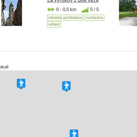
0 - 0,5 km
5 / 5
městská architektura
rozhledna
výhled
okolí