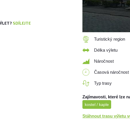
VÝLET?
SDÍLEJTE
Turistický region
Délka výletu
Náročnost
Časová náročnost
Typ trasy
Zajímavosti, které lze n
kostel / kaple
Stáhnout trasu výletu 