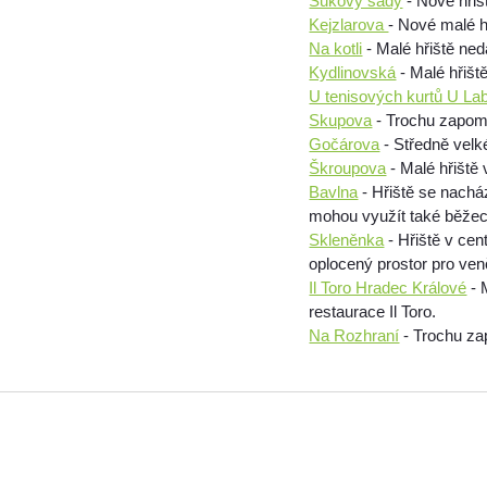
Sukovy sady
- Nové hřiš
Kejzlarova
- Nové malé h
Na kotli
- Malé hřiště ned
Kydlinovská
- Malé hřišt
U tenisových kurtů U La
Skupova
- Trochu zapome
Gočárova
- Středně velké
Škroupova
- Malé hřiště 
Bavlna
- Hřiště se nacház
mohou využít také běžeck
Skleněnka
- Hřiště v cen
oplocený prostor pro ven
Il Toro Hradec Králové
- 
restaurace Il Toro.
Na Rozhraní
- Trochu za