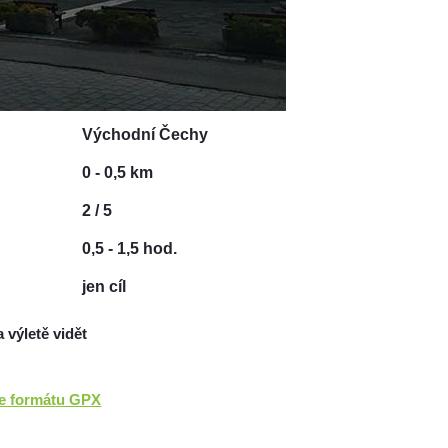
Východní Čechy
0 - 0,5 km
2 / 5
0,5 - 1,5 hod.
jen cíl
a výletě vidět
ve formátu GPX