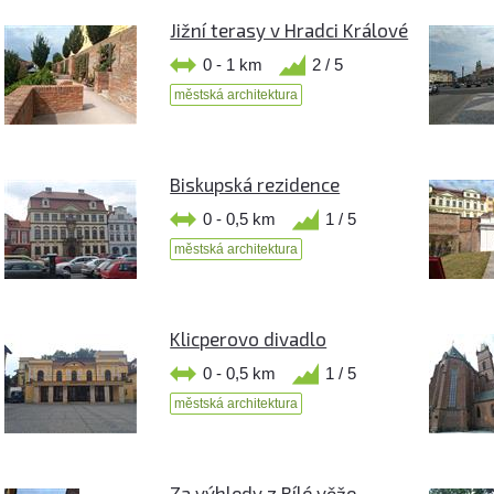
Jižní terasy v Hradci Králové
0 - 1 km
2 / 5
městská architektura
Biskupská rezidence
0 - 0,5 km
1 / 5
městská architektura
Klicperovo divadlo
0 - 0,5 km
1 / 5
městská architektura
Za výhledy z Bílé věže