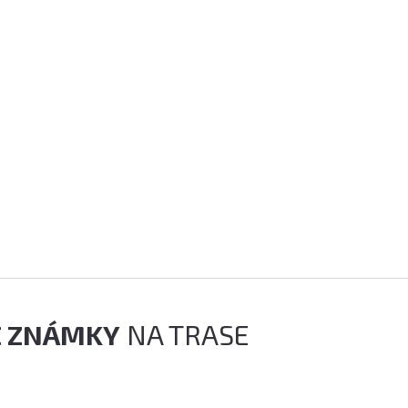
É ZNÁMKY
NA TRASE