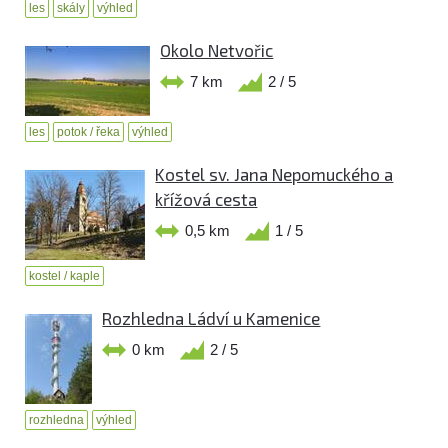
les
skály
výhled
Okolo Netvořic
7 km
2 / 5
les
potok / řeka
výhled
Kostel sv. Jana Nepomuckého a
křížová cesta
0,5 km
1 / 5
kostel / kaple
Rozhledna Ládví u Kamenice
0 km
2 / 5
rozhledna
výhled