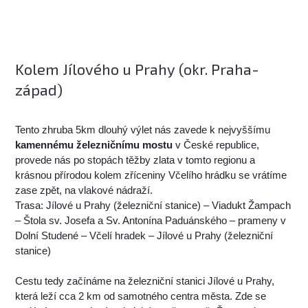
Kolem Jílového u Prahy (okr. Praha-
západ)
Tento zhruba 5km dlouhý výlet nás zavede k nejvyššímu
kamennému železničnímu mostu
v České republice,
provede nás po stopách těžby zlata v tomto regionu a
krásnou přírodou kolem zříceniny Včelího hrádku se vrátíme
zase zpět, na vlakové nádraží.
Trasa: Jílové u Prahy (železniční stanice) – Viadukt Žampach
– Štola sv. Josefa a Sv. Antonína Paduánského – prameny v
Dolní Studené – Včelí hradek – Jílové u Prahy (železniční
stanice)
Cestu tedy začínáme na železniční stanici Jílové u Prahy,
která leží cca 2 km od samotného centra města. Zde se