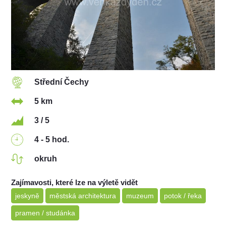
Střední Čechy
5 km
3 / 5
4 - 5 hod.
okruh
Zajímavosti, které lze na výletě vidět
jeskyně
městská architektura
muzeum
potok / řeka
pramen / studánka