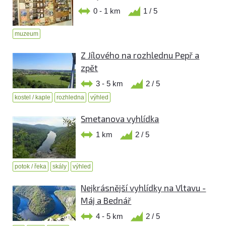
0 - 1 km
1 / 5
muzeum
Z Jílového na rozhlednu Pepř a
zpět
3 - 5 km
2 / 5
kostel / kaple
rozhledna
výhled
Smetanova vyhlídka
1 km
2 / 5
potok / řeka
skály
výhled
Nejkrásnější vyhlídky na Vltavu -
Máj a Bednář
4 - 5 km
2 / 5