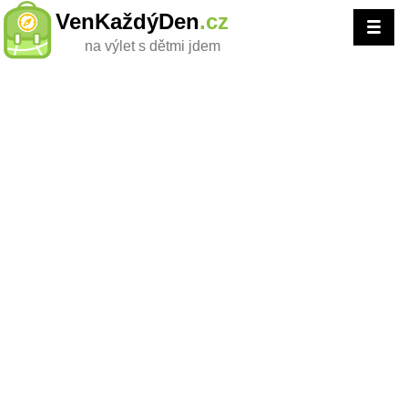
VenKaždýDen
.cz
na výlet s dětmi jdem