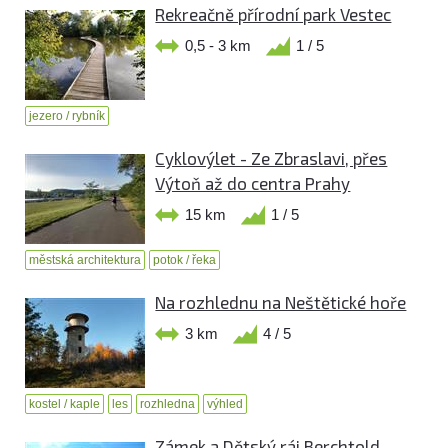
Rekreačně přírodní park Vestec
0,5 - 3 km
1 / 5
jezero / rybník
Cyklovýlet - Ze Zbraslavi, přes
Výtoň až do centra Prahy
15 km
1 / 5
městská architektura
potok / řeka
Na rozhlednu na Neštětické hoře
3 km
4 / 5
kostel / kaple
les
rozhledna
výhled
Zámek a Dětský ráj Berchtold