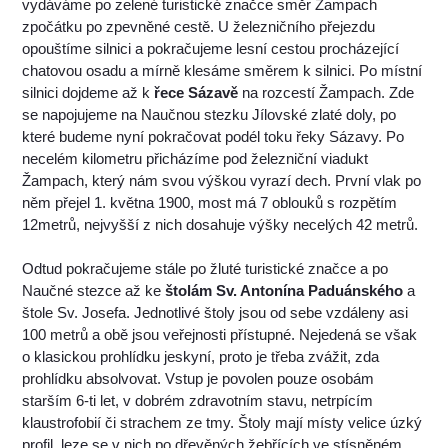
vydáváme po zelené turistické značce směr Žampach
zpočátku po zpevněné cestě. U železničního přejezdu
opouštíme silnici a pokračujeme lesní cestou procházející
chatovou osadu a mírně klesáme směrem k silnici. Po místní
silnici dojdeme až k
řece Sázavě
na rozcestí Žampach. Zde
se napojujeme na Naučnou stezku Jílovské zlaté doly, po
které budeme nyní pokračovat podél toku řeky Sázavy. Po
necelém kilometru přicházíme pod železniční viadukt
Žampach, který nám svou výškou vyrazí dech. První vlak po
něm přejel 1. května 1900, most má 7 oblouků s rozpětím
12metrů, nejvyšší z nich dosahuje výšky necelých 42 metrů.
Odtud pokračujeme stále po žluté turistické značce a po
Naučné stezce až ke
štolám Sv. Antonína Paduánského
a
štole Sv. Josefa. Jednotlivé štoly jsou od sebe vzdáleny asi
100 metrů a obě jsou veřejnosti přístupné. Nejedená se však
o klasickou prohlídku jeskyní, proto je třeba zvážit, zda
prohlídku absolvovat. Vstup je povolen pouze osobám
starším 6-ti let, v dobrém zdravotním stavu, netrpícím
klaustrofobií či strachem ze tmy. Štoly mají místy velice úzký
profil, leze se v nich po dřevěných žebřících ve stísněném