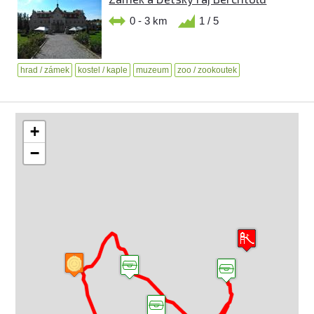
0 - 3 km
1 / 5
hrad / zámek
kostel / kaple
muzeum
zoo / zookoutek
+
−