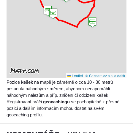
Leaflet
|
© Seznam.cz a.s. a další
Pozice
kešek
na mapě je záměrně o cca 10 - 30 metrů
posunuta náhodným směrem, abychom nenapomáhli
náhodným nálezům a příp. zničení či odcizení kešek.
Registrovaní hráči
geocachingu
se pochopitelně k přesné
pozici a dalším informacím mohou dostat na svém
geocaching profilu.