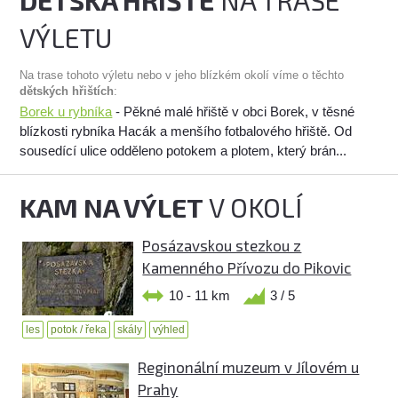
DĚTSKÁ HŘIŠTĚ
NA TRASE
VÝLETU
Na trase tohoto výletu nebo v jeho blízkém okolí víme o těchto
dětských hřištích
:
Borek u rybníka
- Pěkné malé hřiště v obci Borek, v těsné
blízkosti rybníka Hacák a menšího fotbalového hřiště. Od
sousedící ulice odděleno potokem a plotem, který brán...
KAM NA VÝLET
V OKOLÍ
Posázavskou stezkou z
Kamenného Přívozu do Pikovic
10 - 11 km
3 / 5
les
potok / řeka
skály
výhled
Reginonální muzeum v Jílovém u
Prahy