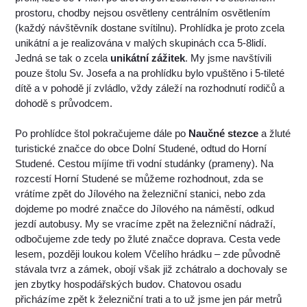
prostoru, chodby nejsou osvětleny centrálním osvětlením
(každý návštěvník dostane svítilnu). Prohlídka je proto zcela
unikátní a je realizována v malých skupinách cca 5-8lidí.
Jedná se tak o zcela
unikátní zážitek
. My jsme navštívili
pouze štolu Sv. Josefa a na prohlídku bylo vpuštěno i 5-tileté
dítě a v pohodě jí zvládlo, vždy záleží na rozhodnutí rodičů a
dohodě s průvodcem.
Po prohlídce štol pokračujeme dále po
Naučné stezce
a žluté
turistické značce do obce Dolní Studené, odtud do Horní
Studené. Cestou míjíme tři vodní studánky (prameny). Na
rozcestí Horní Studené se můžeme rozhodnout, zda se
vrátíme zpět do Jílového na železniční stanici, nebo zda
dojdeme po modré značce do Jílového na náměstí, odkud
jezdí autobusy. My se vracíme zpět na železniční nádraží,
odbočujeme zde tedy po žluté značce doprava. Cesta vede
lesem, později loukou kolem Včelího hrádku – zde původně
stávala tvrz a zámek, obojí však již zchátralo a dochovaly se
jen zbytky hospodářských budov. Chatovou osadu
přicházíme zpět k železniční trati a to už jsme jen pár metrů