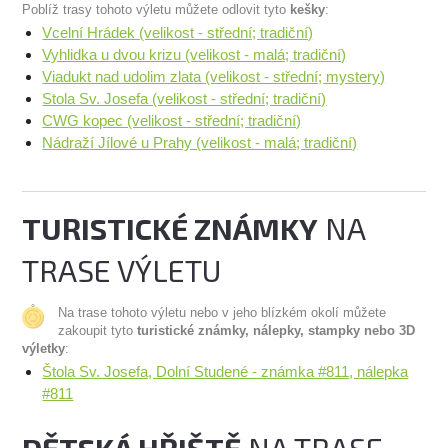
Poblíž trasy tohoto výletu můžete odlovit tyto
kešky
:
Vcelní Hrádek (velikost - střední; tradiční)
Vyhlidka u dvou krizu (velikost - malá; tradiční)
Viadukt nad udolim zlata (velikost - střední; mystery)
Stola Sv. Josefa (velikost - střední; tradiční)
CWG kopec (velikost - střední; tradiční)
Nádraží Jílové u Prahy (velikost - malá; tradiční)
TURISTICKÉ ZNÁMKY
NA
TRASE VÝLETU
Na trase tohoto výletu nebo v jeho blízkém okolí můžete
zakoupit tyto
turistické známky, nálepky, stampky nebo 3D
výletky
:
Štola Sv. Josefa, Dolní Studené - známka #811, nálepka
#811