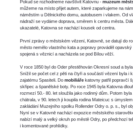
Pokud se rozhodneme navštívit Katovnu -
muzeum městs
můžeme na místo přijet autem, které zaparkujeme na ná
náměstím u Dělnického domu, autobusem i vlakem. Od vl
nádraží se vydáme doprava, směrem k centru města. Dále
ukazatelé, Katovna se nachází kousek od centra.
První zprávy o městském vězení, Katovně, se datují do ro
město nemělo vlastního kata a popravy prováděl opavský 
spojená s věznicí a nacházela se pod Bílou věží.
V roce 1850 byl do Oder přestěhován Okresní soud a byla
Snížil se počet cel z pěti na čtyři a součástí vězení byla 
zajatému Spasiteli. Do
mobiliáře
katovny patřil popravčí š
skřipec a španělské boty. Po roce 1945 byla Katovna dlo
rozmezí 50.- 80. let sloužila jako rodinný dům. Potom byl
chátrala, v 90. letech ji koupila rodina Mateicuc s úmyslem 
zakládání Muzejního spolku Rollender Odry o. p. s., byl ob
Nyní se v Katovně nachází expozice městského starově
nabízí malý a velký okruh po městě Odry, po předchozí te
i komentované prohlídky.