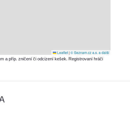
Leaflet
|
© Seznam.cz a.s. a další
příp. zničení či odcizení kešek. Registrovaní hráči
A