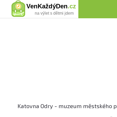
VenKaždýDen
.cz
na výlet s dětmi jdem
Katovna Odry - muzeum městského prá