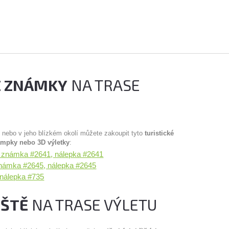
É ZNÁMKY
NA TRASE
u nebo v jeho blízkém okolí můžete zakoupit tyto
turistické
ampky nebo 3D výletky
:
- známka #2641, nálepka #2641
ámka #2645, nálepka #2645
 nálepka #735
IŠTĚ
NA TRASE VÝLETU