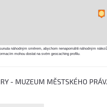
sunuta náhodným směrem, abychom nenapomáhli náhodným nálezům a 
nformacím mohou dostat na svém geocaching profilu.
DRY - MUZEUM MĚSTSKÉHO PRÁV