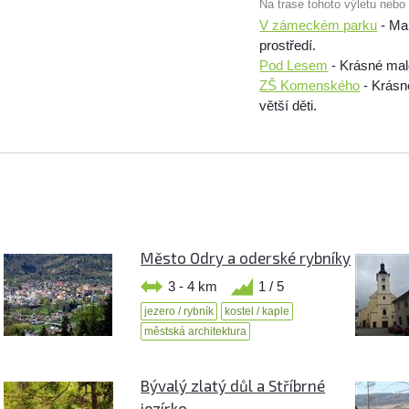
Na trase tohoto výletu nebo
V zámeckém parku
- Ma
prostředí.
Pod Lesem
- Krásné malé
ZŠ Komenského
- Krásné
větší děti.
Město Odry a oderské rybníky
3 - 4 km
1 / 5
jezero / rybník
kostel / kaple
městská architektura
Bývalý zlatý důl a Stříbrné
jezírko