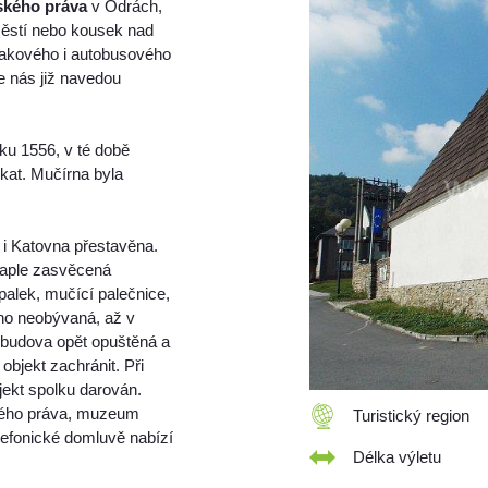
kého práva
v Odrách,
městí nebo kousek nad
akového i autobusového
 nás již navedou
ku 1556, v té době
kat. Mučírna byla
 i Katovna přestavěna.
i kaple zasvěcená
palek, mučící palečnice,
uho neobývaná, až v
a budova opět opuštěná a
objekt zachránit. Při
jekt spolku darován.
kého práva, muzeum
Turistický region
lefonické domluvě nabízí
Délka výletu