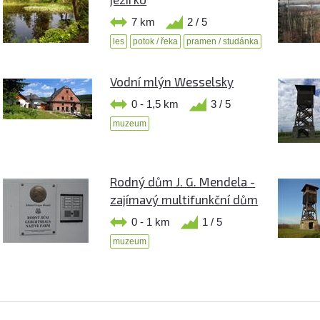
7 km
2 / 5
les
potok / řeka
pramen / studánka
Vodní mlýn Wesselsky
0 - 1,5 km
3 / 5
muzeum
Rodný dům J. G. Mendela -
zajímavý multifunkční dům
0 - 1 km
1 / 5
muzeum