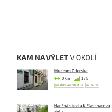
KAM NA VÝLET
V OKOLÍ
Muzeum Oderska
0 km
1 / 5
městská architektura
muzeum
Naučná stezka K Flascharovu
dolu