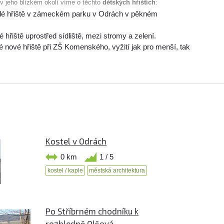
 v jeho blízkém okolí víme o těchto
dětských hřištích
:
lé hřiště v zámeckém parku v Odrách v pěkném
 hřiště uprostřed sídliště, mezi stromy a zelení.
 nové hřiště při ZŠ Komenského, vyžití jak pro menší, tak
Kostel v Odrách
0 km
1 / 5
kostel / kaple
městská architektura
Po Stříbrném chodníku k
rozhledně Olšová