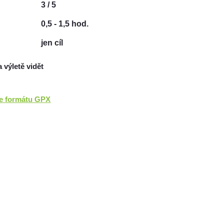
3 / 5
0,5 - 1,5 hod.
jen cíl
a výletě vidět
ve formátu GPX