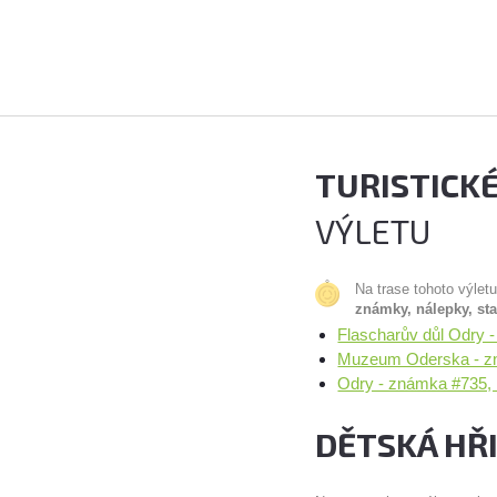
TURISTICK
VÝLETU
Na trase tohoto výlet
známky, nálepky, st
Flascharův důl Odry 
Muzeum Oderska - zn
Odry - známka #735,
DĚTSKÁ HŘ