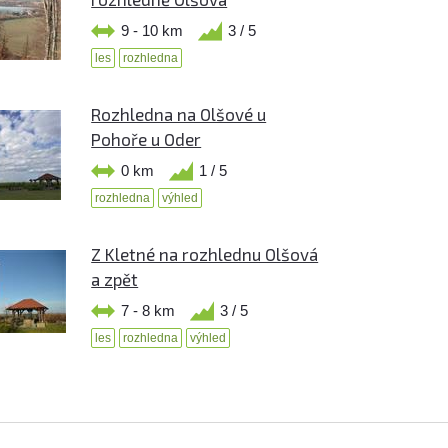
9 - 10 km
3 / 5
les
rozhledna
Rozhledna na Olšové u
Pohoře u Oder
0 km
1 / 5
rozhledna
výhled
Z Kletné na rozhlednu Olšová
a zpět
7 - 8 km
3 / 5
les
rozhledna
výhled