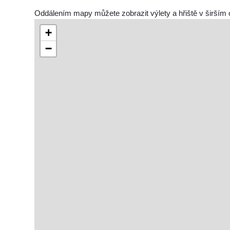
Oddálením mapy můžete zobrazit výlety a hřiště v širším 
+
−