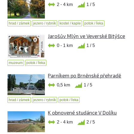
2 - 4 km
1 / 5
hrad / zámek
jezero / rybník
kostel / kaple
potok / řeka
Jarošův Mlýn ve Veverské Bitýšce
0 - 1 km
1 / 5
muzeum
potok / řeka
Parníkem po Brněnské přehradě
0,5 km
1 / 5
hrad / zámek
jezero / rybník
potok / řeka
K obnovené studánce V Dolíku
2 - 4 km
2 / 5