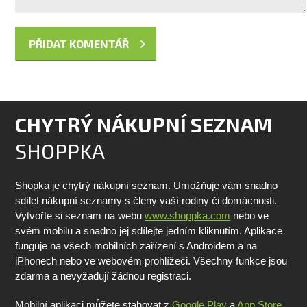
CHYTRÝ NÁKUPNÍ SEZNAM
SHOPPKA
Shopka je chytrý nákupní seznam. Umožňuje vám snadno
sdílet nákupní seznamy s členy vaší rodiny či domácnosti.
Vytvořte si seznam na webu
www.shoppka.com
nebo ve
svém mobilu a snadno jej sdílejte jedním kliknutím. Aplikace
funguje na všech mobilních zařízení s Androidem a na
iPhonech nebo ve webovém prohlížeči. Všechny funkce jsou
zdarma a nevyžadují žádnou registraci.
Mobilní aplikaci můžete stahovat z
Google Play
a
App Store
.