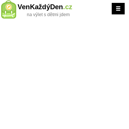
VenKaždýDen
.cz
na výlet s dětmi jdem