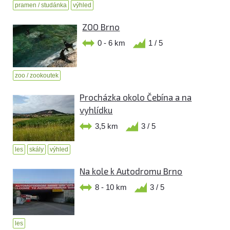
pramen / studánka
výhled
ZOO Brno
0 - 6 km
1 / 5
zoo / zookoutek
Procházka okolo Čebína a na
vyhlídku
3,5 km
3 / 5
les
skály
výhled
Na kole k Autodromu Brno
8 - 10 km
3 / 5
les