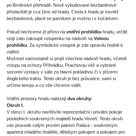
po Brněnské přehradě. Nově vybudované bezbariérové
přístaviště je cca 1km od hradu. Cesta k hradu je rovněž
bezbariérová, plavit se parníkem je možno i s kočárkem.
Pokud nechceme jít přímo na
vnitřní prohlídku
hradu, určitě
stojí zato zakoupit vstupenku na nádvoří na
Volnou
prohlídku
. Za symbolické vstupné je zde opravdu hodně k
vidění:
Možnost samostatně si projít všechna nádvoří hradu, včetně
vstupu na ochozy Příhrádku, Prachovou věž a vybrané
sezonní výstavy v sále za hlavní pokladnou či v přízemí
Anglického traktu. Tento okruh je bez průvodce, sami si
určíme tempo a co vše chceme vidět.
Vnitřní prostory hradu nabízejí
dva okruhy
:
Okruh I.
V rámci I. okruhu navštívíte reprezentační i privátní pokoje
posledních soukromých majitelů hradu Veveří. Tento okruh
vás provede celým prvním patrem Paláce - soukromým
apartmá mladého hraběte, dětským pokojem a pokojem pro