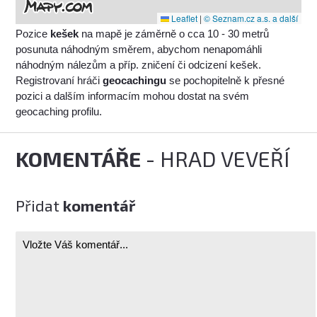
Leaflet
|
© Seznam.cz a.s. a další
Pozice
kešek
na mapě je záměrně o cca 10 - 30 metrů
posunuta náhodným směrem, abychom nenapomáhli
náhodným nálezům a příp. zničení či odcizení kešek.
Registrovaní hráči
geocachingu
se pochopitelně k přesné
pozici a dalším informacím mohou dostat na svém
geocaching profilu.
KOMENTÁŘE
- HRAD VEVEŘÍ
Přidat
komentář