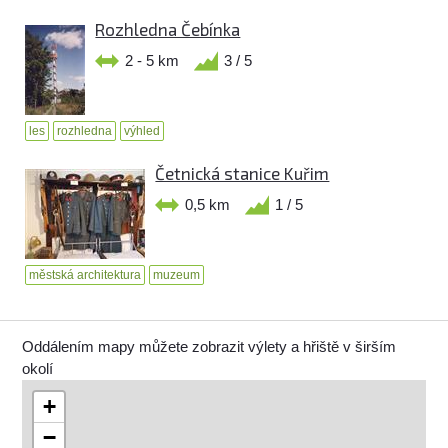
Rozhledna Čebínka
2 - 5 km
3 / 5
les
rozhledna
výhled
Četnická stanice Kuřim
0,5 km
1 / 5
městská architektura
muzeum
Oddálením mapy můžete zobrazit výlety a hřiště v širším
okolí
+
−