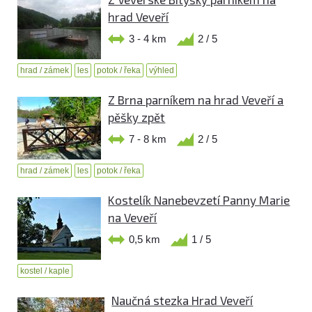
hrad Veveří
3 - 4 km
2 / 5
hrad / zámek
les
potok / řeka
výhled
Z Brna parníkem na hrad Veveří a
pěšky zpět
7 - 8 km
2 / 5
hrad / zámek
les
potok / řeka
Kostelík Nanebevzetí Panny Marie
na Veveří
0,5 km
1 / 5
kostel / kaple
Naučná stezka Hrad Veveří