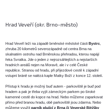
Hrad Veveří (okr. Brno-město)
Hrad Veveří leží na západě brněnské městské části
Bystrc
,
zhruba 20 kilometrů severozápadně od centra Brna na
skalnatém ostrohu nad Brněnskou přehradou, kterou napájí
řeka Svratka. Jde o jeden z nejrozsáhlejších a nejstarších
hradních areálů nejen na Moravě, ale i v celé České
republice. Stranou od hradu, při příjezdové cestě k západní
vstupní bráně se nalézá kaple Matky Boží z konce 12. století.
Přístup k hradu je možný buď autem - parkoviště je buď pod
hradem a pak je třeba vyjít zámeckým parkem po široké
kamenné cestě do kopce na hrad. Nebo můžeme zaparkovat
přímo před branou hradu, obě parkoviště jsou zdarma. Nebo
můžeme využít
parník plující z Brna či Veverské Bitýšky