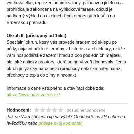
vychovatelku, reprezentačními salony, palácovou jídelnou a
prohlídka je zakončena na vyhlídkové terase, odkud je
nádherný výhled do okolních Podkomorských lesů a na
Brněnskou přehradu.
Okruh II. (přístupný od 15let)
Speciální okruh, který vás provede hradem od sklepů po
půdy, objasní některé termíny z historie a architektury, ukáže
vám hospodářské zázemí hradu z dob posledních majitelů,
ale také gotický prostory, které se na Veveří dochovaly. Tento
okruh je fyzicky náročnější (přechody několika pater naráz,
přechody z tepla do zimy a naopak).
Informace o ceně vstupného a otevírací době zde:
https://www.hrad-veveri.cz/
Hodnocení:
dosud nehodnoceno
Jak se Vám líbí tento tip na výlet? Ohodnoťte ho kliknutím na
hvězdičku nebo
přidejte svůj komentář.