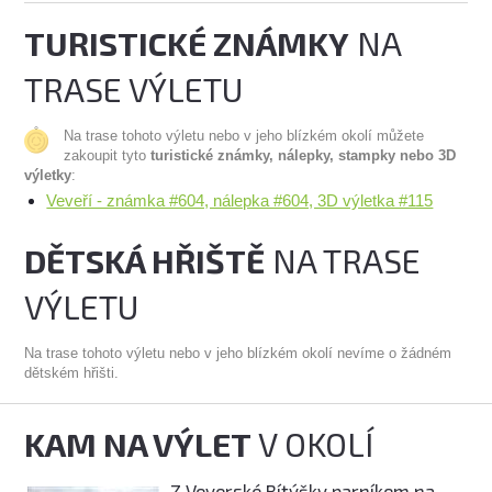
TURISTICKÉ ZNÁMKY
NA
TRASE VÝLETU
Na trase tohoto výletu nebo v jeho blízkém okolí můžete
zakoupit tyto
turistické známky, nálepky, stampky nebo 3D
výletky
:
Veveří - známka #604, nálepka #604, 3D výletka #115
DĚTSKÁ HŘIŠTĚ
NA TRASE
VÝLETU
Na trase tohoto výletu nebo v jeho blízkém okolí nevíme o žádném
dětském hřišti.
KAM NA VÝLET
V OKOLÍ
Z Veverské Bítýšky parníkem na