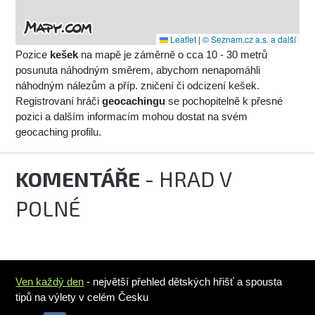
Leaflet
|
© Seznam.cz a.s. a další
Pozice
kešek
na mapě je záměrně o cca 10 - 30 metrů
posunuta náhodným směrem, abychom nenapomáhli
náhodným nálezům a příp. zničení či odcizení kešek.
Registrovaní hráči
geocachingu
se pochopitelně k přesné
pozici a dalším informacím mohou dostat na svém
geocaching profilu.
KOMENTÁŘE
- HRAD V
POLNÉ
Ven každý den
- největší přehled dětských hřišť a spousta
tipů na výlety v celém Česku