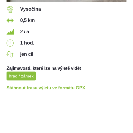
Vysočina
0,5 km
2 / 5
1 hod.
jen cíl
Zajímavosti, které lze na výletě vidět
hrad / zámek
Stáhnout trasu výletu ve formátu GPX