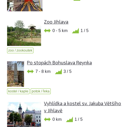
Zoo Jihlava
0 - 5 km
1 / 5
zoo / zookoutek
Po stopách Bohuslava Reynka
7 - 8 km
3 / 5
kostel / kaple
potok / řeka
Vyhlídka a kostel sv. Jakuba Většího
v Jihlavě
0 km
1 / 5