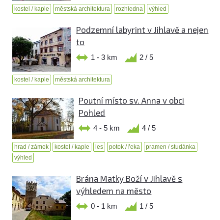
kostel / kaple
městská architektura
rozhledna
výhled
Podzemní labyrint v Jihlavě a nejen
to
1 - 3 km
2 / 5
kostel / kaple
městská architektura
Poutní místo sv. Anna v obci
Pohled
4 - 5 km
4 / 5
hrad / zámek
kostel / kaple
les
potok / řeka
pramen / studánka
výhled
Brána Matky Boží v Jihlavě s
výhledem na město
0 - 1 km
1 / 5