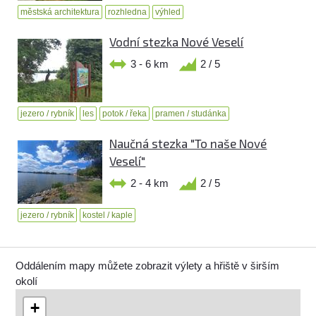
městská architektura
rozhledna
výhled
Vodní stezka Nové Veselí
3 - 6 km
2 / 5
jezero / rybník
les
potok / řeka
pramen / studánka
Naučná stezka "To naše Nové
Veselí"
2 - 4 km
2 / 5
jezero / rybník
kostel / kaple
Oddálením mapy můžete zobrazit výlety a hřiště v širším
okolí
+