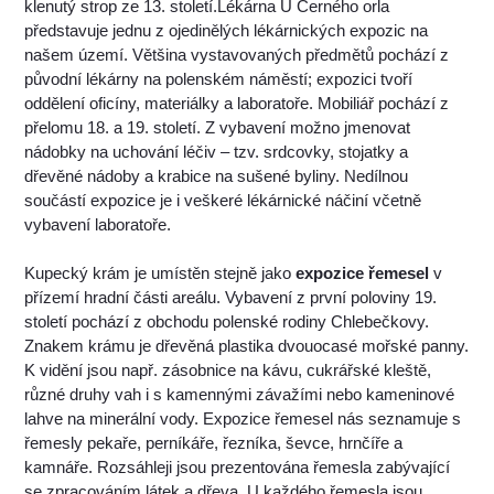
klenutý strop ze 13. století.Lékárna U Černého orla
představuje jednu z ojedinělých lékárnických expozic na
našem území. Většina vystavovaných předmětů pochází z
původní lékárny na polenském náměstí; expozici tvoří
oddělení oficíny, materiálky a laboratoře. Mobiliář pochází z
přelomu 18. a 19. století. Z vybavení možno jmenovat
nádobky na uchování léčiv – tzv. srdcovky, stojatky a
dřevěné nádoby a krabice na sušené byliny. Nedílnou
součástí expozice je i veškeré lékárnické náčiní včetně
vybavení laboratoře.
Kupecký krám je umístěn stejně jako
expozice řemesel
v
přízemí hradní části areálu. Vybavení z první poloviny 19.
století pochází z obchodu polenské rodiny Chlebečkovy.
Znakem krámu je dřevěná plastika dvouocasé mořské panny.
K vidění jsou např. zásobnice na kávu, cukrářské kleště,
různé druhy vah i s kamennými závažími nebo kameninové
lahve na minerální vody. Expozice řemesel nás seznamuje s
řemesly pekaře, perníkáře, řezníka, ševce, hrnčíře a
kamnáře. Rozsáhleji jsou prezentována řemesla zabývající
se zpracováním látek a dřeva. U každého řemesla jsou