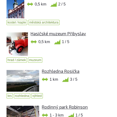
0,5 km
2 / 5
kostel / kaple
městská architektura
Hasičské muzeum Přibyslav
0,5 km
1 / 5
hrad / zámek
muzeum
Rozhledna Rosička
1 km
3 / 5
les
rozhledna
výhled
Rodinný park Robinson
1 - 3 km
1 / 5