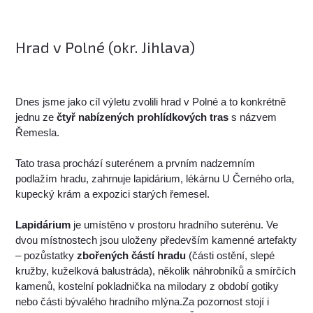
Hrad v Polné (okr. Jihlava)
Dnes jsme jako cíl výletu zvolili hrad v Polné a to konkrétně
jednu ze
čtyř nabízených prohlídkových tras
s názvem
Řemesla.
Tato trasa prochází suterénem a prvním nadzemním
podlažím hradu, zahrnuje lapidárium, lékárnu U Černého orla,
kupecký krám a expozici starých řemesel.
Lapidárium
je umístěno v prostoru hradního suterénu. Ve
dvou místnostech jsou uloženy především kamenné artefakty
– pozůstatky
zbořených částí hradu
(části ostění, slepé
kružby, kuželková balustráda), několik náhrobníků a smírčích
kamenů, kostelní pokladnička na milodary z období gotiky
nebo části bývalého hradního mlýna.Za pozornost stojí i