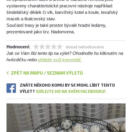
vystaveny charakteristické pracovní nástroje například:
šindelářský dědek či vlk, barvířský kotel a koule, tesařský
macek a tkalcovský stav.
Součástí trasy je také prostor bývalé hradní ledárny,
prezentované jako tzv. hladomorna.
Hodnocení:
dosud nehodnoceno
Jak se Vám líbí tento tip na výlet? Ohodnoťte ho kliknutím na
hvězdičku nebo
přidejte svůj komentář.
ZPĚT NA MAPU / SEZNAM VÝLETŮ
ZNÁTE NĚKOHO KOMU BY SE MOHL LÍBIT TENTO
VÝLET?
SDÍLEJTE HO NA SVÉM FACEBOOKU!