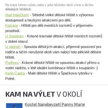
Na trase tohoto výletu nebo v jeho blízkém okolí víme o těchto
dětských hřištích
:
Nad Háječkem
- Středně velké dětské hřiště s výbornou
dostupností a hezkými atrakcemi pro děti.
Kalvárie
- Hřiště pro děti menších rozměrů v příjemném
prostředí.
U Studánky
- Krásné travnaté dětské hřiště menších rozměrů
v dobré stavu!
U nádraží
- Spousta dětských atrakcí, příjemné posezení pro
rodiče a ničím nerušené okolí vám nabízí toto pěknéě dětské
hřiště.
Podhora
- Krásné dětské hřiště se spoustou atrakcí přímo u
vodní nádrže, v létě ideální kombinace hřiště s koupáním :)
Karla Čapka
- Malé dětské hřiště u Špačkova rybníku v
Polné.
KAM NA VÝLET
V OKOLÍ
Kostel Nanebevzetí Panny Marie