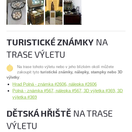
TURISTICKÉ ZNÁMKY
NA
TRASE VÝLETU
Na trase tohoto výletu nebo v jeho blízkém okolí můžete
zakoupit tyto
turistické známky, nálepky, stampky nebo 3D
výletky
:
Hrad Polná - známka #2606, nálepka #2606
Polná - známka #567, nálepka #567, 3D výletka #369, 3D
výletka #369
DĚTSKÁ HŘIŠTĚ
NA TRASE
VÝLETU