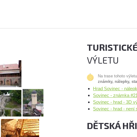
TURISTICK
VÝLETU
Na trase tohoto výlet
známky, nálepky, st
Hrad Sovinec - nálep
Sovinec - známka #2
Sovinec - hrad - 3D v
Sovinec - hrad - není
DĚTSKÁ HŘ