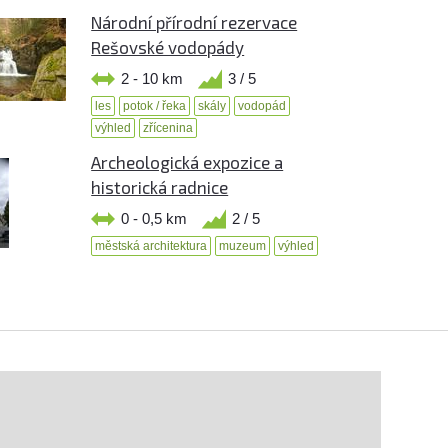
Národní přírodní rezervace
Rešovské vodopády
2 - 10 km
3 / 5
les
potok / řeka
skály
vodopád
výhled
zřícenina
Archeologická expozice a
historická radnice
0 - 0,5 km
2 / 5
městská architektura
muzeum
výhled