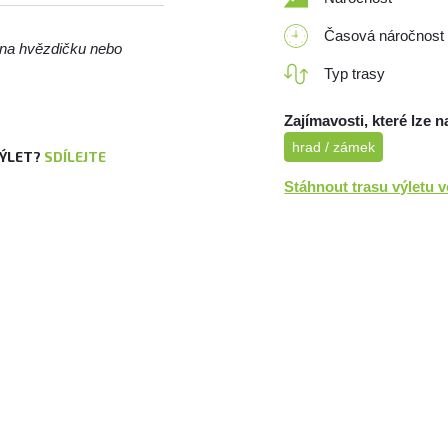
Časová náročnost
m na hvězdičku nebo
Typ trasy
Zajímavosti, které lze n
hrad / zámek
VÝLET?
SDÍLEJTE
Stáhnout trasu výletu 