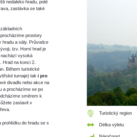
ti nedaleko hradu, poté
rava, zastávka se také
 základních
 procházíme prostory
y hradu a sály. Průvodce
voji, tzv. Horní hrad je
ké nachází vysoká
. Hrad na konci 2.
án. Během turistické
ytířské turnaje) tak
i pro
ové divadlo nebo akce na
lu a procházíme se po
 odcházíme směrem k
ůžete zastavit v
řeva.
Turistický region
 prohlídku do hradu se s
Délka výletu
Náročnost