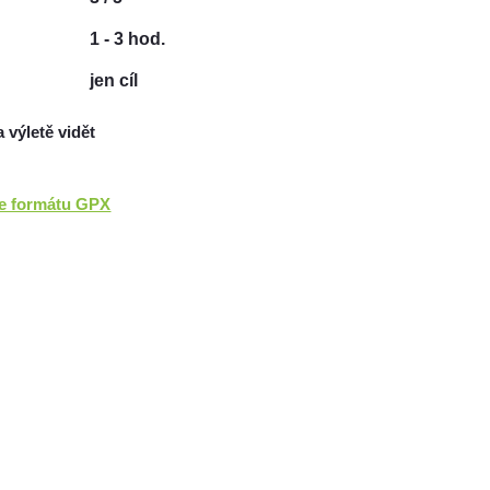
1 - 3 hod.
jen cíl
a výletě vidět
ve formátu GPX