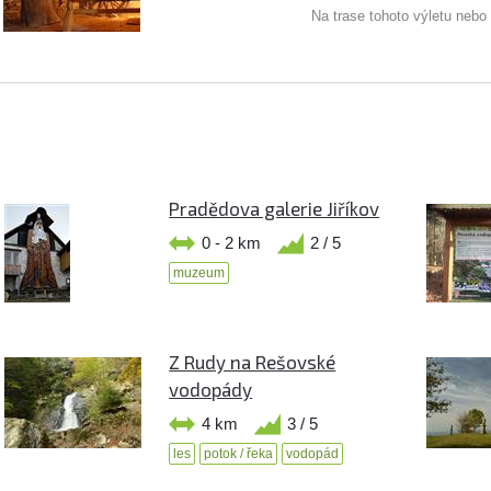
Na trase tohoto výletu nebo
Pradědova galerie Jiříkov
0 - 2 km
2 / 5
muzeum
Z Rudy na Rešovské
vodopády
4 km
3 / 5
les
potok / řeka
vodopád