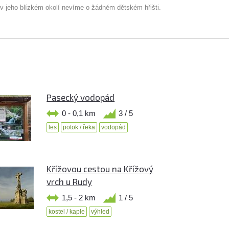
 v jeho blízkém okolí nevíme o žádném dětském hřišti.
Pasecký vodopád
0 - 0,1 km
3 / 5
les
potok / řeka
vodopád
Křížovou cestou na Křížový
vrch u Rudy
1,5 - 2 km
1 / 5
kostel / kaple
výhled