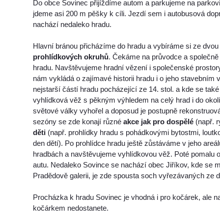
Do obce Sovinec přijíždíme autom a parkujeme na parkoviš
jdeme asi 200 m pěšky k cíli. Jezdí sem i autobusová dop
nachází nedaleko hradu.
Hlavní bránou přicházíme do hradu a vybíráme si ze dvou
prohlídkových okruhů
. Čekáme na průvodce a společně
hradu. Navštěvujeme hradní vězení i společenské prostor
nám vykládá o zajímavé historii hradu i o jeho stavebním vý
nejstarší částí hradu pocházející ze 14. stol. a kde se ta
vyhlídková věž s pěkným výhledem na celý hrad i do okolí
světové války vyhořel a doposud je postupně rekonstruov
sezóny se zde konají různé
akce jak pro dospělé
(např. r
děti
(např. prohlídky hradu s pohádkovými bytostmi, loutk
den dětí). Po prohlídce hradu ještě zůstáváme v jeho areá
hradbách a navštěvujeme vyhlídkovou věž. Poté pomalu
autu. Nedaleko Sovince se nachází obec Jiříkov, kde se m
Pradědově galerii, je zde spousta soch vyřezávaných ze d
Procházka k hradu Sovinec je vhodná i pro kočárek, ale na
kočárkem nedostanete.