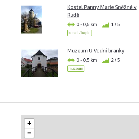
Kostel Panny Marie Sněžné v
Rudě
0 - 0,5 km
1 / 5
kostel / kaple
Muzeum U Vodní branky
0 - 0,5 km
2 / 5
muzeum
+
−