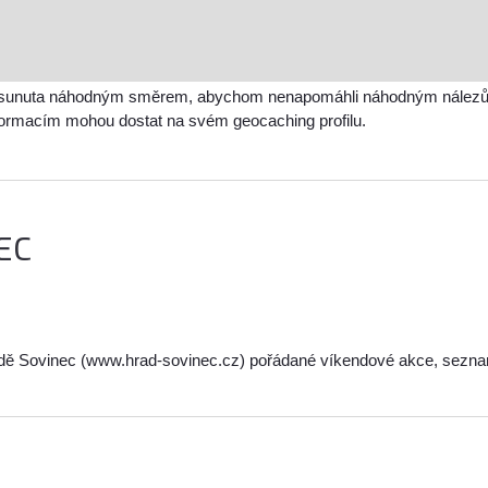
sunuta náhodným směrem, abychom nenapomáhli náhodným nálezům a 
nformacím mohou dostat na svém geocaching profilu.
EC
hradě Sovinec (www.hrad-sovinec.cz) pořádané víkendové akce, sezn