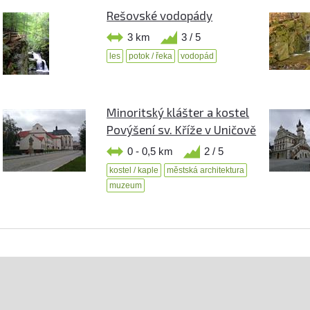
Rešovské vodopády
3 km
3 / 5
les
potok / řeka
vodopád
Minoritský klášter a kostel
Povýšení sv. Kříže v Uničově
0 - 0,5 km
2 / 5
kostel / kaple
městská architektura
muzeum