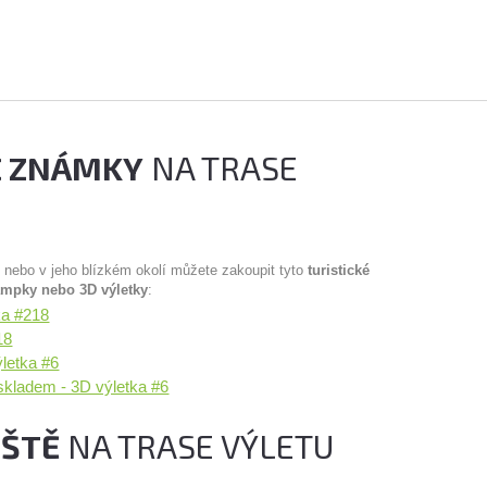
É ZNÁMKY
NA TRASE
u nebo v jeho blízkém okolí můžete zakoupit tyto
turistické
ampky nebo 3D výletky
:
ka #218
18
ýletka #6
 skladem - 3D výletka #6
IŠTĚ
NA TRASE VÝLETU