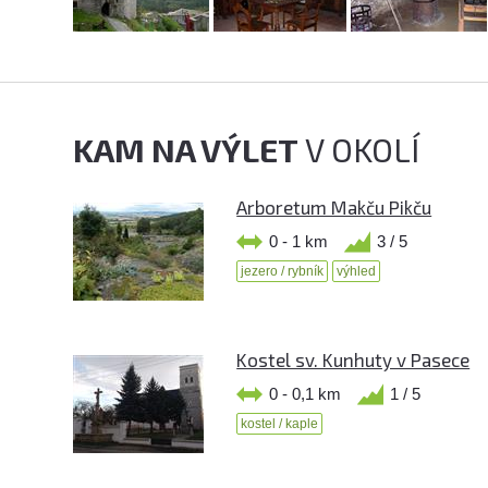
KAM NA VÝLET
V OKOLÍ
Arboretum Makču Pikču
0 - 1 km
3 / 5
jezero / rybník
výhled
Kostel sv. Kunhuty v Pasece
0 - 0,1 km
1 / 5
kostel / kaple