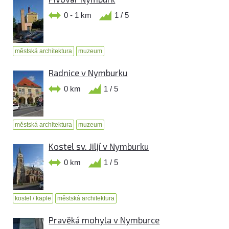
0 - 1 km
1 / 5
městská architektura
muzeum
Radnice v Nymburku
0 km
1 / 5
městská architektura
muzeum
Kostel sv. Jiljí v Nymburku
0 km
1 / 5
kostel / kaple
městská architektura
Pravěká mohyla v Nymburce