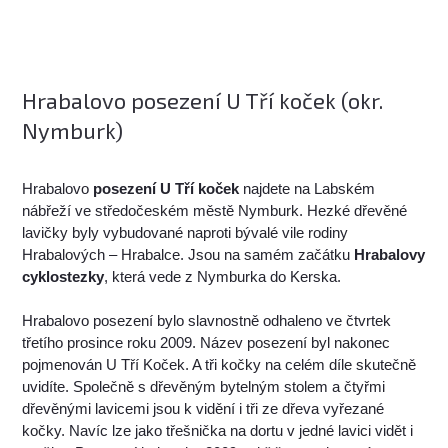
Hrabalovo posezení U Tří koček (okr.
Nymburk)
Hrabalovo
posezení U Tří koček
najdete na Labském
nábřeží ve středočeském městě Nymburk. Hezké dřevěné
lavičky byly vybudované naproti bývalé vile rodiny
Hrabalových – Hrabalce. Jsou na samém začátku
Hrabalovy
cyklostezky
, která vede z Nymburka do Kerska.
Hrabalovo posezení bylo slavnostně odhaleno ve čtvrtek
třetího prosince roku 2009. Název posezení byl nakonec
pojmenován U Tří Koček. A tři kočky na celém díle skutečně
uvidíte. Společně s dřevěným bytelným stolem a čtyřmi
dřevěnými lavicemi jsou k vidění i tři ze dřeva vyřezané
kočky. Navíc lze jako třešnička na dortu v jedné lavici vidět i