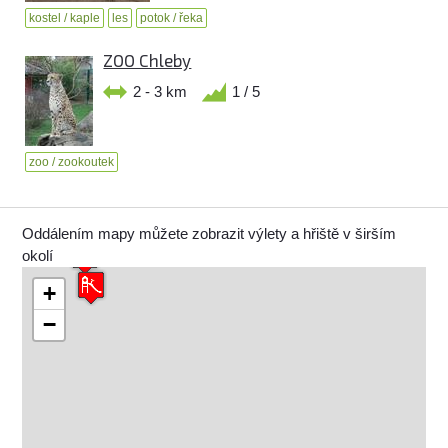
kostel / kaple
les
potok / řeka
ZOO Chleby
2 - 3 km
1 / 5
zoo / zookoutek
Oddálením mapy můžete zobrazit výlety a hřiště v širším
okolí
+
−