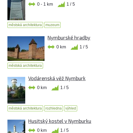
0 - 1 km
1 / 5
městská architektura
muzeum
Nymburské hradby
0 km
1 / 5
městská architektura
Vodárenská věž Nymburk
0 km
1 / 5
městská architektura
rozhledna
výhled
Husitský kostel v Nymburku
0 km
1 / 5