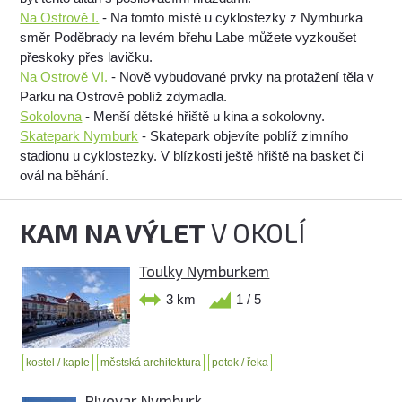
Na Ostrově I.
- Na tomto místě u cyklostezky z Nymburka
směr Poděbrady na levém břehu Labe můžete vyzkoušet
přeskoky přes lavičku.
Na Ostrově VI.
- Nově vybudované prvky na protažení těla v
Parku na Ostrově poblíž zdymadla.
Sokolovna
- Menší dětské hřiště u kina a sokolovny.
Skatepark Nymburk
- Skatepark objevíte poblíž zimního
stadionu u cyklostezky. V blízkosti ještě hřiště na basket či
ovál na běhání.
KAM NA VÝLET
V OKOLÍ
Toulky Nymburkem
3 km
1 / 5
kostel / kaple
městská architektura
potok / řeka
Pivovar Nymburk