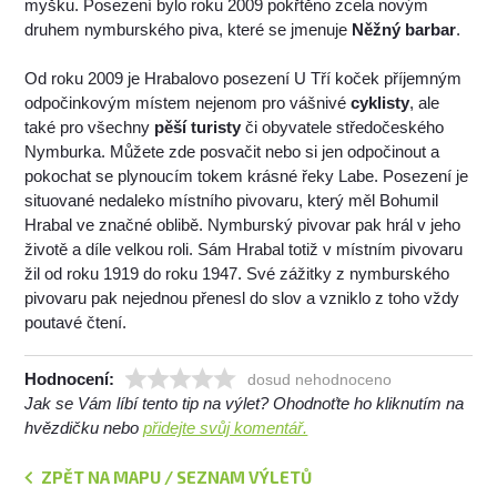
myšku. Posezení bylo roku 2009 pokřtěno zcela novým
druhem nymburského piva, které se jmenuje
Něžný barbar
.
Od roku 2009 je Hrabalovo posezení U Tří koček příjemným
odpočinkovým místem nejenom pro vášnivé
cyklisty
, ale
také pro všechny
pěší turisty
či obyvatele středočeského
Nymburka. Můžete zde posvačit nebo si jen odpočinout a
pokochat se plynoucím tokem krásné řeky Labe. Posezení je
situované nedaleko místního pivovaru, který měl Bohumil
Hrabal ve značné oblibě. Nymburský pivovar pak hrál v jeho
životě a díle velkou roli. Sám Hrabal totiž v místním pivovaru
žil od roku 1919 do roku 1947. Své zážitky z nymburského
pivovaru pak nejednou přenesl do slov a vzniklo z toho vždy
poutavé čtení.
Hodnocení:
dosud nehodnoceno
Jak se Vám líbí tento tip na výlet? Ohodnoťte ho kliknutím na
hvězdičku nebo
přidejte svůj komentář.
ZPĚT NA MAPU / SEZNAM VÝLETŮ