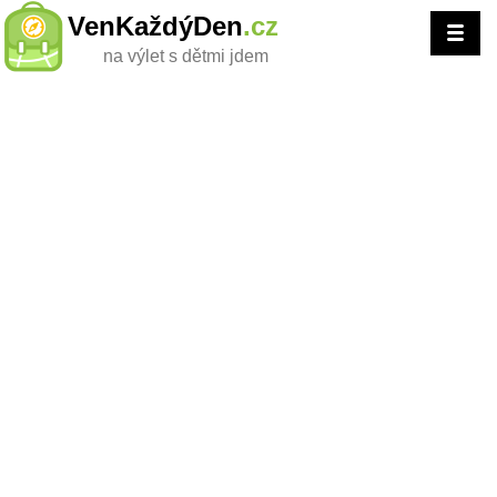
VenKaždýDen
.cz
na výlet s dětmi jdem