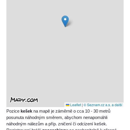
Leaflet
|
© Seznam.cz a.s. a další
Pozice
kešek
na mapě je záměrně o cca 10 - 30 metrů
posunuta náhodným směrem, abychom nenapomáhli
náhodným nálezům a příp. zničení či odcizení kešek.