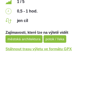
1 / 5
0,5 - 1 hod.
jen cíl
Zajímavosti, které lze na výletě vidět
městská architektura
potok / řeka
Stáhnout trasu výletu ve formátu GPX