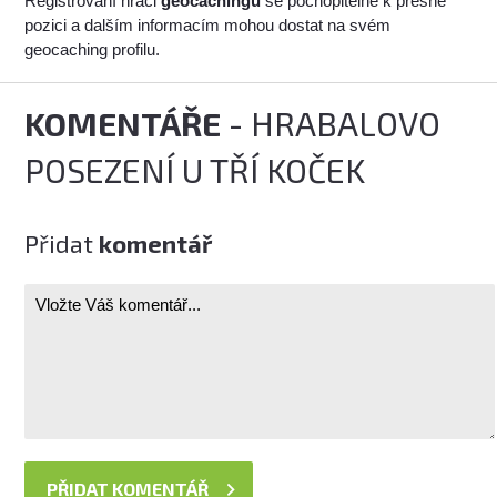
Registrovaní hráči
geocachingu
se pochopitelně k přesné
pozici a dalším informacím mohou dostat na svém
geocaching profilu.
KOMENTÁŘE
- HRABALOVO
POSEZENÍ U TŘÍ KOČEK
Přidat
komentář