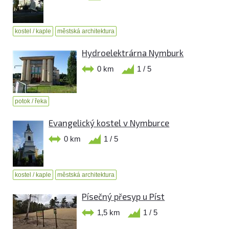
kostel / kaple
městská architektura
Hydroelektrárna Nymburk
0 km
1 / 5
potok / řeka
Evangelický kostel v Nymburce
0 km
1 / 5
kostel / kaple
městská architektura
Písečný přesyp u Píst
1,5 km
1 / 5