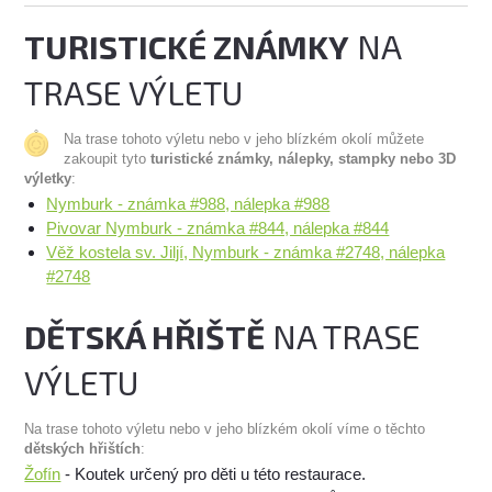
TURISTICKÉ ZNÁMKY
NA
TRASE VÝLETU
Na trase tohoto výletu nebo v jeho blízkém okolí můžete
zakoupit tyto
turistické známky, nálepky, stampky nebo 3D
výletky
:
Nymburk - známka #988, nálepka #988
Pivovar Nymburk - známka #844, nálepka #844
Věž kostela sv. Jiljí, Nymburk - známka #2748, nálepka
#2748
DĚTSKÁ HŘIŠTĚ
NA TRASE
VÝLETU
Na trase tohoto výletu nebo v jeho blízkém okolí víme o těchto
dětských hřištích
:
Žofín
- Koutek určený pro děti u této restaurace.