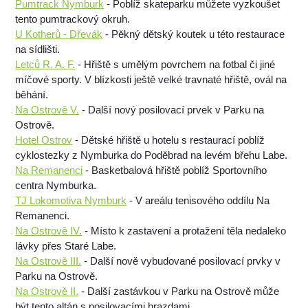
Pumtrack Nymburk
- Poblíž skateparku můžete vyzkoušet
tento pumtrackový okruh.
U Kotherů - Dřevák
- Pěkný dětský koutek u této restaurace
na sídlišti.
Letců R. A. F.
- Hřiště s umělým povrchem na fotbal či jiné
míčové sporty. V blízkosti ještě velké travnaté hřiště, ovál na
běhání.
Na Ostrově V.
- Další nový posilovací prvek v Parku na
Ostrově.
Hotel Ostrov
- Dětské hřiště u hotelu s restaurací poblíž
cyklostezky z Nymburka do Poděbrad na levém břehu Labe.
Na Remanenci
- Basketbalová hřiště poblíž Sportovního
centra Nymburka.
TJ Lokomotiva Nymburk
- V areálu tenisového oddílu Na
Remanenci.
Na Ostrově IV.
- Místo k zastavení a protažení těla nedaleko
lávky přes Staré Labe.
Na Ostrově III.
- Další nově vybudované posilovací prvky v
Parku na Ostrově.
Na Ostrově II.
- Další zastávkou v Parku na Ostrově může
být tento altán s posilovacími hrazdami.